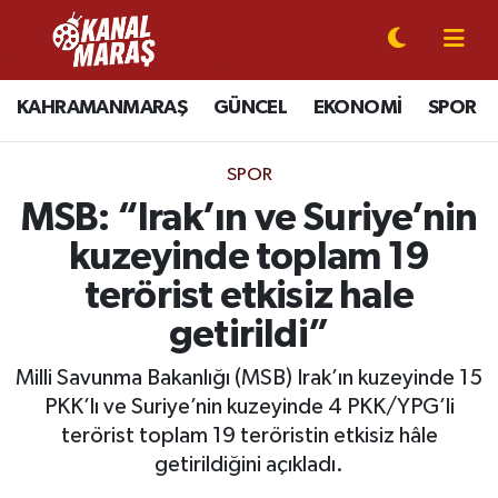
CANLI YAYIN
Kahramanmaraş Nöbetçi Eczaneler
KAHRAMANMARAŞ
GÜNCEL
EKONOMİ
SPOR
KAHRAMANMARAŞ
Kahramanmaraş Hava Durumu
SPOR
GÜNCEL
Kahramanmaraş Namaz Vakitleri
MSB: “Irak’ın ve Suriye’nin
kuzeyinde toplam 19
SPOR
Kahramanmaraş Trafik Yoğunluk Haritası
terörist etkisiz hale
SİYASET
Süper Lig Puan Durumu ve Fikstür
getirildi”
EKONOMİ
Tüm Manşetler
Milli Savunma Bakanlığı (MSB) Irak’ın kuzeyinde 15
PKK’lı ve Suriye’nin kuzeyinde 4 PKK/YPG’li
GÜNDEM
Son Dakika Haberleri
terörist toplam 19 teröristin etkisiz hâle
getirildiğini açıkladı.
MAGAZİN
Haber Arşivi