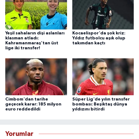
Yeşil sahaların dişi aslanları
Kocaelispor'da şok kriz:
klasman atladı:
Yıldız futbolcu aşık olup
Kahramanmaraş’tan üst
takımdan kaçtı
lige iki transfer!
Cimbom'dan tarihe
Süper Lig'de yılın transfer
geçecek karar: 185 milyon
bombası: Beşiktaş dünya
euro reddedildi
yıldızını bitirdi
Yorumlar