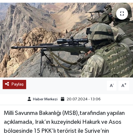
SAĞLIK
EĞİTİM
BÖLGE
KEŞFET
POPÜLER
Paylaş
-
+
A
A
DÜNYA
Haber Merkezi
20.07.2024 - 13:06
TREND
Milli Savunma Bakanlığı (MSB),tarafından yapılan
MEDYA
açıklamada, Irak’ın kuzeyindeki Hakurk ve Asos
bölgesinde 15 PKK’lı terörist ile Suriye’nin
OTOMOTİV