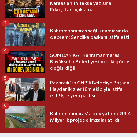
Karaaslan'ın Tekke yazısına
Erkoç'tan açıklama!
3
Kahramanmaraş sağlık camiasında
deprem: Sendika başkanı istifa etti
4
SON DAKİKA | Kahramanmaraş
Büyükşehir Belediyesinde iki görev
değişikliği!
5
Pazarcık'ta CHP’li Belediye Başkanı
Haydar İkizler tüm ekibiyle istifa
etti! İşte yeni partisi
6
Kahramanmaraş'a dev yatırım: 83.4
Milyarlık projede imzalar atıldı