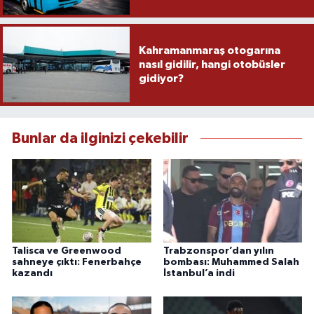
Kahramanmaraş otogarına
nasıl gidilir, hangi otobüsler
gidiyor?
Bunlar da ilginizi çekebilir
Talisca ve Greenwood
Trabzonspor’dan yılın
sahneye çıktı: Fenerbahçe
bombası: Muhammed Salah
kazandı
İstanbul’a indi