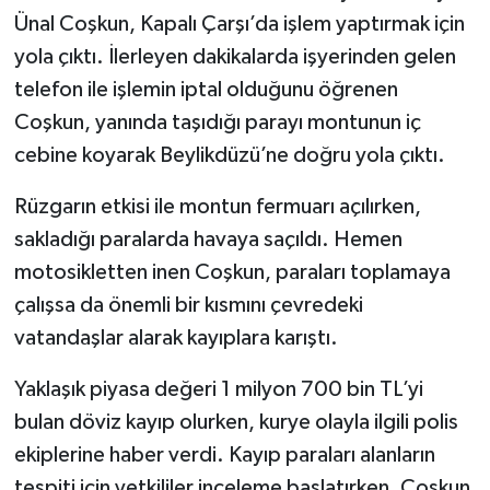
Ünal Coşkun, Kapalı Çarşı’da işlem yaptırmak için
TEKNOLOJİ
yola çıktı. İlerleyen dakikalarda işyerinden gelen
telefon ile işlemin iptal olduğunu öğrenen
YAŞAM
Coşkun, yanında taşıdığı parayı montunun iç
cebine koyarak Beylikdüzü’ne doğru yola çıktı.
KÜLTÜR SANAT
Rüzgarın etkisi ile montun fermuarı açılırken,
sakladığı paralarda havaya saçıldı. Hemen
motosikletten inen Coşkun, paraları toplamaya
çalışsa da önemli bir kısmını çevredeki
vatandaşlar alarak kayıplara karıştı.
Yaklaşık piyasa değeri 1 milyon 700 bin TL’yi
bulan döviz kayıp olurken, kurye olayla ilgili polis
ekiplerine haber verdi. Kayıp paraları alanların
tespiti için yetkililer inceleme başlatırken, Coşkun