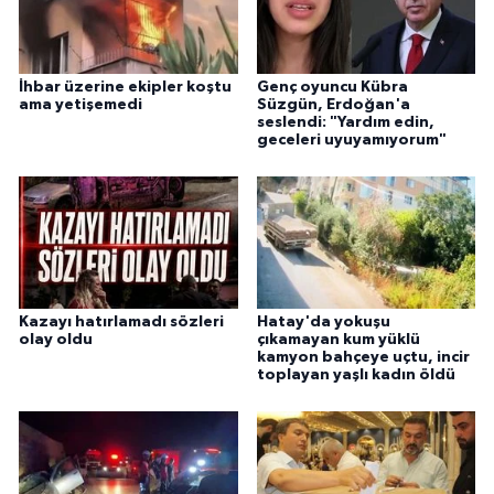
İhbar üzerine ekipler koştu
Genç oyuncu Kübra
ama yetişemedi
Süzgün, Erdoğan'a
seslendi: "Yardım edin,
geceleri uyuyamıyorum"
Kazayı hatırlamadı sözleri
Hatay'da yokuşu
olay oldu
çıkamayan kum yüklü
kamyon bahçeye uçtu, incir
toplayan yaşlı kadın öldü