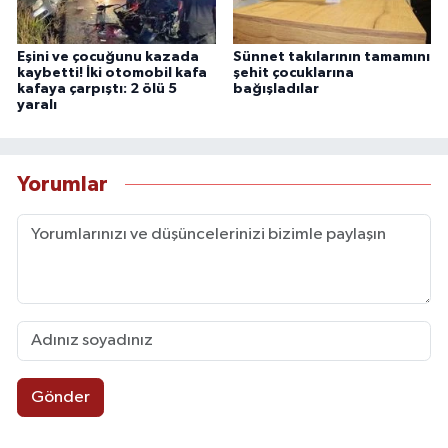
Eşini ve çocuğunu kazada
Sünnet takılarının tamamını
kaybetti! İki otomobil kafa
şehit çocuklarına
kafaya çarpıştı: 2 ölü 5
bağışladılar
yaralı
Yorumlar
Gönder