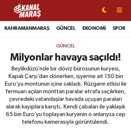
CANLI YAYIN
Kahramanmaraş Nöbetçi Eczaneler
KAHRAMANMARAŞ
GÜNCEL
EKONOMİ
SPOR
KAHRAMANMARAŞ
Kahramanmaraş Hava Durumu
GÜNCEL
GÜNCEL
Kahramanmaraş Namaz Vakitleri
Milyonlar havaya saçıldı!
SPOR
Kahramanmaraş Trafik Yoğunluk Haritası
Beylikdüzü’nde bir döviz bürosunun kuryesi,
Kapalı Çarşı’dan dönerken, işyerine ait 150 bin
SİYASET
Süper Lig Puan Durumu ve Fikstür
Euro’yu montunun içine sakladı. Rüzgarın etkisi ile
fermuarı açılan monttan paralar etrafa saçılırken,
EKONOMİ
Tüm Manşetler
çevredeki vatandaşlar havada uçuşan paraları
alarak kayıplara karıştı. Kendi çabaları ile yaklaşık
GÜNDEM
Son Dakika Haberleri
65 bin Euro’yu toplayan kuryenin o anlarıysa cep
telefonu kamerasıyla görüntülendi.
MAGAZİN
Haber Arşivi