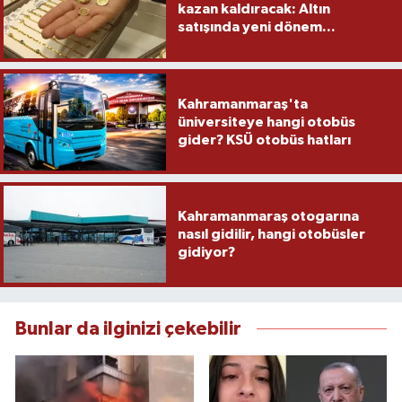
kazan kaldıracak: Altın
satışında yeni dönem...
Kahramanmaraş'ta
üniversiteye hangi otobüs
gider? KSÜ otobüs hatları
Kahramanmaraş otogarına
nasıl gidilir, hangi otobüsler
gidiyor?
Bunlar da ilginizi çekebilir