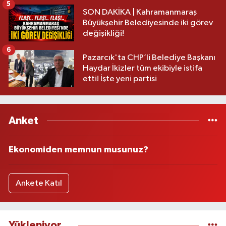
5
SON DAKİKA | Kahramanmaraş
Büyükşehir Belediyesinde iki görev
değişikliği!
6
Pazarcık'ta CHP’li Belediye Başkanı
Haydar İkizler tüm ekibiyle istifa
etti! İşte yeni partisi
Anket
Ekonomiden memnun musunuz?
Ankete Katıl
Yükleniyor...