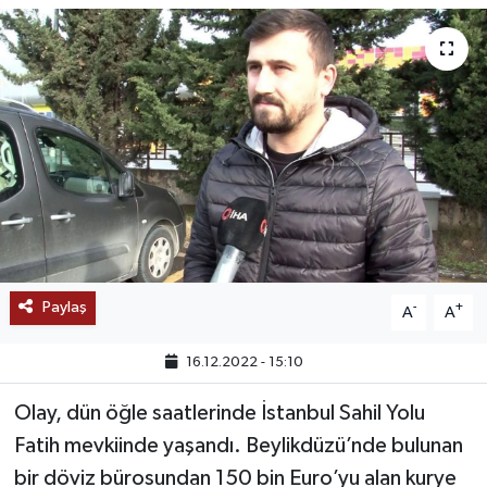
SAĞLIK
EĞİTİM
BÖLGE
KEŞFET
POPÜLER
Paylaş
-
+
A
A
DÜNYA
16.12.2022 - 15:10
TREND
Olay, dün öğle saatlerinde İstanbul Sahil Yolu
MEDYA
Fatih mevkiinde yaşandı. Beylikdüzü’nde bulunan
bir döviz bürosundan 150 bin Euro’yu alan kurye
OTOMOTİV