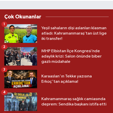
Çok Okunanlar
1
Yeşil sahaların dişi aslanları klasman
atladı: Kahramanmaraş’tan üst lige
iki transfer!
2
MHP Elbistan İlçe Kongresi’nde
adaylık krizi: Salon önünde biber
gazlı müdahale
3
Karaaslan'ın Tekke yazısına
Erkoç'tan açıklama!
4
Kahramanmaraş sağlık camiasında
deprem: Sendika başkanı istifa etti