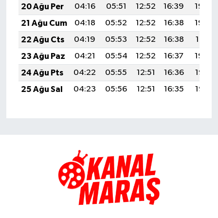
20 Ağu Per
04:16
05:51
12:52
16:39
19:44
21 Ağu Cum
04:18
05:52
12:52
16:38
19:42
22 Ağu Cts
04:19
05:53
12:52
16:38
19:41
23 Ağu Paz
04:21
05:54
12:52
16:37
19:39
24 Ağu Pts
04:22
05:55
12:51
16:36
19:38
25 Ağu Sal
04:23
05:56
12:51
16:35
19:36