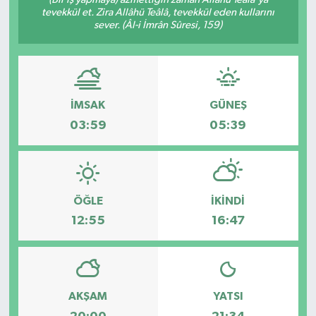
tevekkül et. Zira Allâhü Teâlâ, tevekkül eden kullarını
SAĞLIK
sever. (Âl-i İmrân Sûresi, 159)
EĞİTİM
BÖLGE
İMSAK
GÜNEŞ
03:59
05:39
KEŞFET
POPÜLER
ÖĞLE
İKINDI
DÜNYA
12:55
16:47
TREND
MEDYA
AKŞAM
YATSI
OTOMOTİV