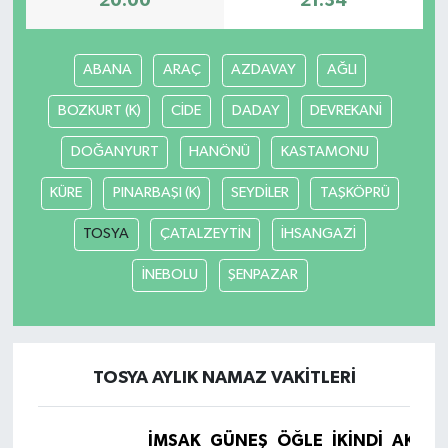
20:00
21:34
TEKNOLOJİ
ABANA
ARAÇ
AZDAVAY
AĞLI
YAŞAM
BOZKURT (K)
CİDE
DADAY
DEVREKANİ
KÜLTÜR SANAT
DOĞANYURT
HANÖNÜ
KASTAMONU
KÜRE
PINARBAŞI (K)
SEYDİLER
TAŞKÖPRÜ
TOSYA
ÇATALZEYTİN
İHSANGAZİ
İNEBOLU
ŞENPAZAR
TOSYA AYLIK NAMAZ VAKITLERI
İMSAK
GÜNEŞ
ÖĞLE
İKINDI
AKŞA