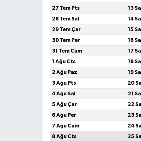
27 Tem Pts
13 S
TEKNOLOJİ
28 Tem Sal
14 S
29 Tem Çar
15 S
YAŞAM
30 Tem Per
16 S
KÜLTÜR SANAT
31 Tem Cum
17 S
1 Ağu Cts
18 S
2 Ağu Paz
19 S
3 Ağu Pts
20 S
4 Ağu Sal
21 S
5 Ağu Çar
22 S
6 Ağu Per
23 S
7 Ağu Cum
24 S
8 Ağu Cts
25 S