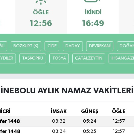
ÖĞLE
İKINDI
8
12:56
16:49
LI
BOZKURT (K)
CİDE
DADAY
DEVREKANİ
DOĞA
EYDİLER
TAŞKÖPRÜ
TOSYA
ÇATALZEYTİN
İHSANGAZİ
İNEBOLU AYLIK NAMAZ VAKITLERI
HİCRİ
İMSAK
GÜNEŞ
ÖĞLE
afer 1448
03:32
05:24
12:57
afer 1448
03:34
05:25
12:57