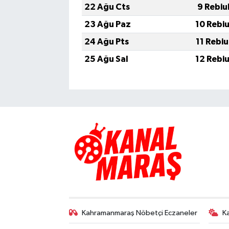
22 Ağu Cts
9 Rebiu
23 Ağu Paz
10 Rebi
24 Ağu Pts
11 Rebi
25 Ağu Sal
12 Rebi
Kahramanmaraş Nöbetçi Eczaneler
K