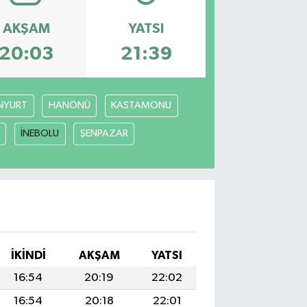
AKŞAM
YATSI
20:03
21:39
NYURT
HANÖNÜ
KASTAMONU
İNEBOLU
ŞENPAZAR
İKINDI
AKŞAM
YATSI
16:54
20:19
22:02
16:54
20:18
22:01