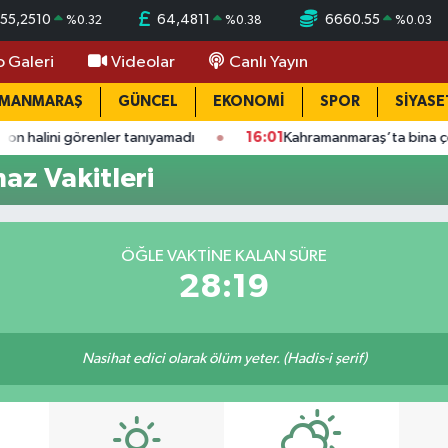
55,2510
64,4811
6660.55
%
0.32
%
0.38
%
0.03
o Galeri
Videolar
Canlı Yayın
AMANMARAŞ
GÜNCEL
EKONOMİ
SPOR
SİYASE
renler tanıyamadı
16:01
Kahramanmaraş’ta bina çöktü: Mahalle
z Vakitleri
ÖĞLE VAKTINE KALAN SÜRE
28:18
Nasihat edici olarak ölüm yeter. (Hadis-i şerif)