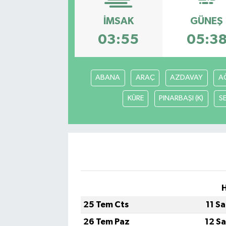
SAĞLIK
İMSAK
GÜNEŞ
03:55
05:3
EĞİTİM
BÖLGE
ABANA
ARAÇ
AZDAVAY
AĞ
KEŞFET
KÜRE
PINARBAŞI (K)
S
POPÜLER
DÜNYA
TREND
MEDYA
25 Tem Cts
11 S
26 Tem Paz
12 S
OTOMOTİV