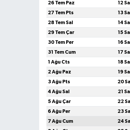
26 Tem Paz
12 S
27 Tem Pts
13 S
TEKNOLOJİ
28 Tem Sal
14 S
YAŞAM
29 Tem Çar
15 S
30 Tem Per
16 S
KÜLTÜR SANAT
31 Tem Cum
17 S
1 Ağu Cts
18 S
2 Ağu Paz
19 S
3 Ağu Pts
20 S
4 Ağu Sal
21 S
5 Ağu Çar
22 S
6 Ağu Per
23 S
7 Ağu Cum
24 S