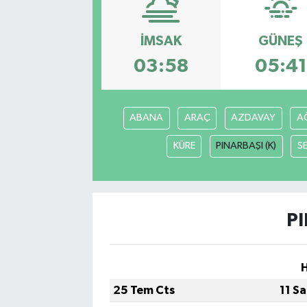
SAĞLIK
İMSAK
GÜNEŞ
EĞİTİM
03:58
05:41
BÖLGE
ABANA
ARAÇ
AZDAVAY
AĞ
KEŞFET
KÜRE
PINARBAŞI (K)
S
POPÜLER
DÜNYA
PI
TREND
MEDYA
25 Tem Cts
11 S
OTOMOTİV