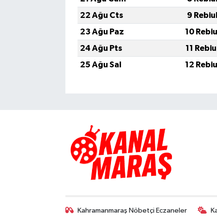
22 Ağu Cts
9 Rebiu
23 Ağu Paz
10 Rebi
24 Ağu Pts
11 Rebi
25 Ağu Sal
12 Rebi
Kahramanmaraş Nöbetçi Eczaneler
K