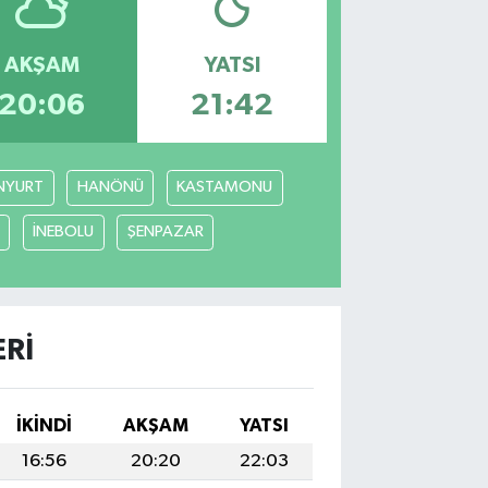
AKŞAM
YATSI
20:06
21:42
NYURT
HANÖNÜ
KASTAMONU
İNEBOLU
ŞENPAZAR
ERI
İKINDI
AKŞAM
YATSI
16:56
20:20
22:03