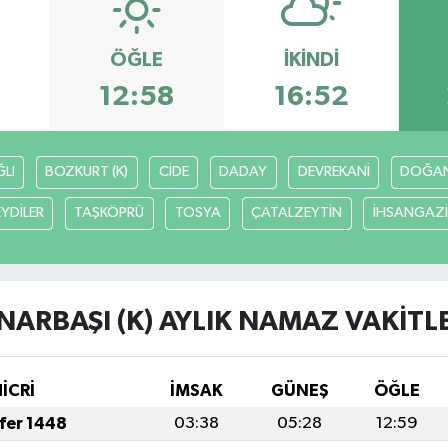
ÖĞLE
İKINDI
12:58
16:52
LI
BOZKURT (K)
CİDE
DADAY
DEVREKANİ
DOĞA
EYDİLER
TAŞKÖPRÜ
TOSYA
ÇATALZEYTİN
İHSANGAZİ
NARBAŞI (K) AYLIK NAMAZ VAKITL
HİCRİ
İMSAK
GÜNEŞ
ÖĞLE
afer 1448
03:38
05:28
12:59