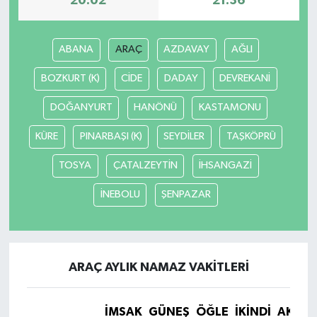
20:02
21:36
TEKNOLOJİ
ABANA
ARAÇ
AZDAVAY
AĞLI
YAŞAM
BOZKURT (K)
CİDE
DADAY
DEVREKANİ
KÜLTÜR SANAT
DOĞANYURT
HANÖNÜ
KASTAMONU
KÜRE
PINARBAŞI (K)
SEYDİLER
TAŞKÖPRÜ
TOSYA
ÇATALZEYTİN
İHSANGAZİ
İNEBOLU
ŞENPAZAR
ARAÇ AYLIK NAMAZ VAKITLERI
İMSAK
GÜNEŞ
ÖĞLE
İKINDI
AKŞA