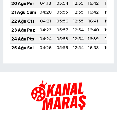
20 Ağu Per
04:18
05:54
12:55
16:42
19:47
21 Ağu Cum
04:20
05:55
12:55
16:42
19:45
22 Ağu Cts
04:21
05:56
12:55
16:41
19:44
23 Ağu Paz
04:23
05:57
12:54
16:40
19:42
24 Ağu Pts
04:24
05:58
12:54
16:39
19:41
25 Ağu Sal
04:26
05:59
12:54
16:38
19:39