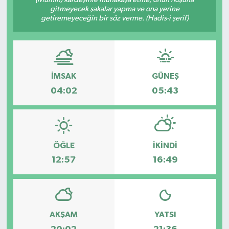
gitmeyecek şakalar yapma ve ona yerine
SAĞLIK
getiremeyeceğin bir söz verme. (Hadis-i şerif)
EĞİTİM
BÖLGE
İMSAK
GÜNEŞ
04:02
05:43
KEŞFET
POPÜLER
ÖĞLE
İKINDI
DÜNYA
12:57
16:49
TREND
MEDYA
AKŞAM
YATSI
OTOMOTİV