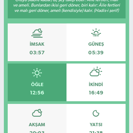
ve ameli. Bunlardan ikisi geri döner, biri kalır: Âile fertleri
SAĞLIK
ve malı geri döner, ameli (kendisiyle) kalır. (Hadis-i şerif)
EĞİTİM
BÖLGE
İMSAK
GÜNEŞ
03:57
05:39
KEŞFET
POPÜLER
ÖĞLE
İKINDI
DÜNYA
12:56
16:49
TREND
MEDYA
AKŞAM
YATSI
OTOMOTİV