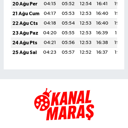
20 Ağu Per
04:15
05:52
12:54
16:41
19:46
21 Ağu Cum
04:17
05:53
12:53
16:40
19:44
22 Ağu Cts
04:18
05:54
12:53
16:40
19:43
23 Ağu Paz
04:20
05:55
12:53
16:39
19:41
24 Ağu Pts
04:21
05:56
12:53
16:38
19:40
25 Ağu Sal
04:23
05:57
12:52
16:37
19:38