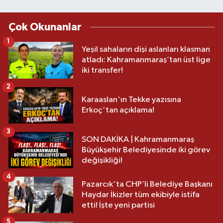
Çok Okunanlar
1
Yeşil sahaların dişi aslanları klasman
atladı: Kahramanmaraş’tan üst lige
iki transfer!
2
Karaaslan'ın Tekke yazısına
Erkoç'tan açıklama!
3
SON DAKİKA | Kahramanmaraş
Büyükşehir Belediyesinde iki görev
değişikliği!
4
Pazarcık'ta CHP’li Belediye Başkanı
Haydar İkizler tüm ekibiyle istifa
etti! İşte yeni partisi
5