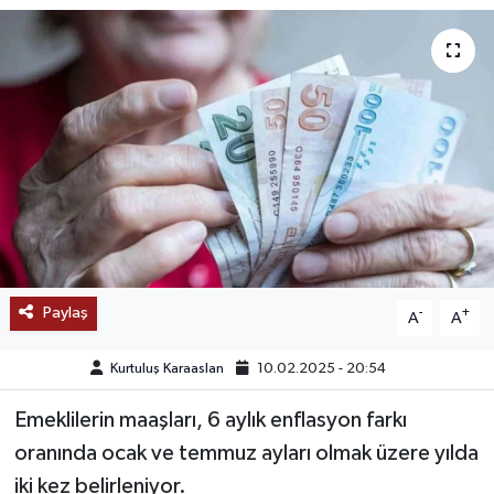
SAĞLIK
EĞİTİM
BÖLGE
KEŞFET
POPÜLER
Paylaş
-
+
A
A
DÜNYA
Kurtuluş Karaaslan
10.02.2025 - 20:54
TREND
Emeklilerin maaşları, 6 aylık enflasyon farkı
MEDYA
oranında ocak ve temmuz ayları olmak üzere yılda
iki kez belirleniyor.
OTOMOTİV