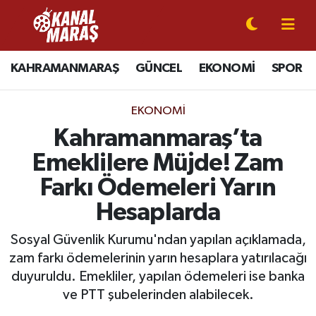
CANLI YAYIN
Kahramanmaraş Nöbetçi Eczaneler
KAHRAMANMARAŞ
GÜNCEL
EKONOMİ
SPOR
KAHRAMANMARAŞ
Kahramanmaraş Hava Durumu
EKONOMI
GÜNCEL
Kahramanmaraş Namaz Vakitleri
Kahramanmaraş’ta
Emeklilere Müjde! Zam
SPOR
Kahramanmaraş Trafik Yoğunluk Haritası
Farkı Ödemeleri Yarın
SİYASET
Süper Lig Puan Durumu ve Fikstür
Hesaplarda
EKONOMİ
Tüm Manşetler
Sosyal Güvenlik Kurumu'ndan yapılan açıklamada,
zam farkı ödemelerinin yarın hesaplara yatırılacağı
GÜNDEM
Son Dakika Haberleri
duyuruldu. Emekliler, yapılan ödemeleri ise banka
ve PTT şubelerinden alabilecek.
MAGAZİN
Haber Arşivi