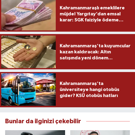
Kahramanmaraşlı emeklilere
müjde! Yargıtay’dan emsal
karar: SGK faiziyle ödeme
yapacak
Kahramanmaraş'ta kuyumcular
kazan kaldıracak: Altın
satışında yeni dönem...
Kahramanmaraş'ta
üniversiteye hangi otobüs
gider? KSÜ otobüs hatları
Bunlar da ilginizi çekebilir