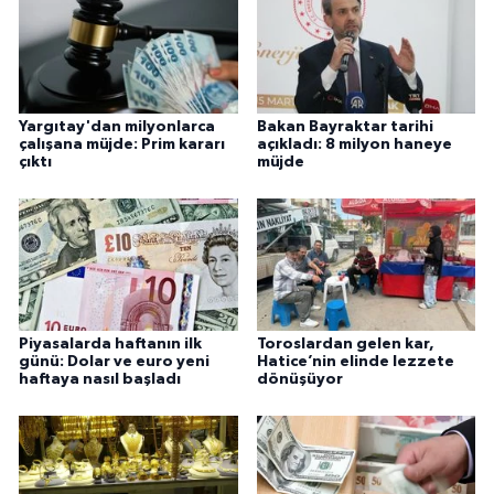
Yargıtay'dan milyonlarca
Bakan Bayraktar tarihi
çalışana müjde: Prim kararı
açıkladı: 8 milyon haneye
çıktı
müjde
Piyasalarda haftanın ilk
Toroslardan gelen kar,
günü: Dolar ve euro yeni
Hatice’nin elinde lezzete
haftaya nasıl başladı
dönüşüyor