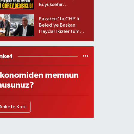
Büyükşehir
Belediyesinde iki
görev değişikliği!
Pazarcık'ta CHP’li
Belediye Başkanı
Haydar İkizler tüm
ekibiyle istifa etti! İşte
yeni partisi
nket
konomiden memnun
usunuz?
Ankete Katıl