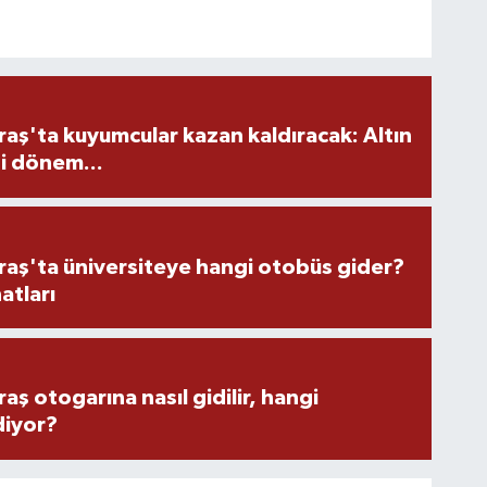
ş'ta kuyumcular kazan kaldıracak: Altın
i dönem...
ş'ta üniversiteye hangi otobüs gider?
atları
 otogarına nasıl gidilir, hangi
diyor?