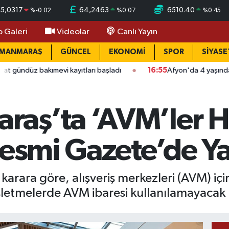
55,0317
64,2463
6510.40
%
-0.02
%
0.07
%
0.45
o Galeri
Videolar
Canlı Yayın
AMANMARAŞ
GÜNCEL
EKONOMİ
SPOR
SİYASE
kımevi kayıtları başladı
16:55
Afyon'da 4 yaşındaki çocuğun ö
aş’ta ‘AVM’ler 
Resmi Gazete’de Y
rara göre, alışveriş merkezleri (AVM) içi
 işletmelerde AVM ibaresi kullanılamayacak