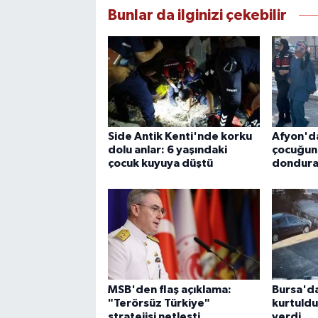
Bunlar da ilginizi çekebilir
Side Antik Kenti'nde korku
Afyon'da
dolu anlar: 6 yaşındaki
çocuğun
çocuk kuyuya düştü
donduran
MSB'den flaş açıklama:
Bursa'da
"Terörsüz Türkiye"
kurtuldu
stratejisi netleşti
verdi