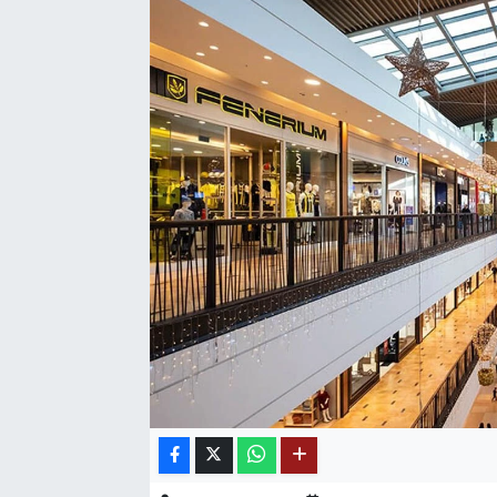
SAĞLIK
EĞİTİM
BÖLGE
KEŞFET
POPÜLER
DÜNYA
TREND
MEDYA
OTOMOTİV