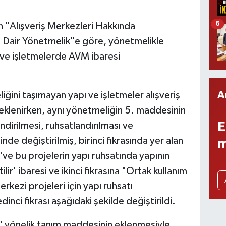
6
"Alışveriş Merkezleri Hakkında
a Dair Yönetmelik"e göre, yönetmelikle
ı ve işletmelerde AVM ibaresi
A
iğini taşımayan yapı ve işletmeler alışveriş
ı eklenirken, aynı yönetmeliğin 5. maddesinin
E
ndirilmesi, ruhsatlandırılması ve
nde değiştirilmiş, birinci fıkrasında yer alan
m
e 've bu projelerin yapı ruhsatında yapının
tilir' ibaresi ve ikinci fıkrasına "Ortak kullanım
erkezi projeleri için yapı ruhsatı
ci fıkrası aşağıdaki şekilde değiştirildi.
a" yönelik tanım maddesinin eklenmesiyle,