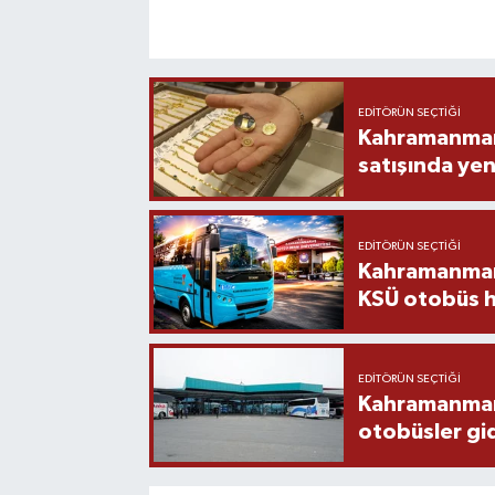
EDITÖRÜN SEÇTIĞI
Kahramanmara
satışında yen
EDITÖRÜN SEÇTIĞI
Kahramanmara
KSÜ otobüs h
EDITÖRÜN SEÇTIĞI
Kahramanmaraş
otobüsler gi