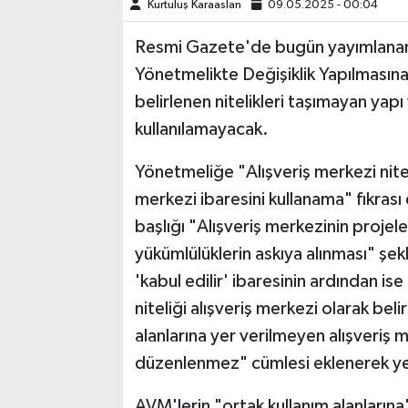
Kurtuluş Karaaslan
09.05.2025 - 00:04
TEKNOLOJİ
Resmi Gazete'de bugün yayımlanan 
Yönetmelikte Değişiklik Yapılmasın
YAŞAM
belirlenen nitelikleri taşımayan yap
kullanılamayacak.
KÜLTÜR SANAT
Yönetmeliğe "Alışveriş merkezi nitel
merkezi ibaresini kullanama" fıkras
başlığı "Alışveriş merkezinin projele
yükümlülüklerin askıya alınması" şekli
'kabul edilir' ibaresinin ardından is
niteliği alışveriş merkezi olarak belir
alanlarına yer verilmeyen alışveriş m
düzenlenmez" cümlesi eklenerek yedin
AVM'lerin "ortak kullanım alanların