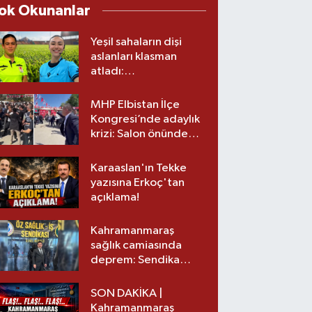
ok Okunanlar
Yeşil sahaların dişi
aslanları klasman
atladı:
Kahramanmaraş’tan
üst lige iki transfer!
MHP Elbistan İlçe
Kongresi’nde adaylık
krizi: Salon önünde
biber gazlı müdahale
Karaaslan'ın Tekke
yazısına Erkoç'tan
açıklama!
Kahramanmaraş
sağlık camiasında
deprem: Sendika
başkanı istifa etti
SON DAKİKA |
Kahramanmaraş