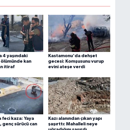
 4 yaşındaki
Kastamonu'da dehşet
 ölümünde kan
gecesi: Komşusunu vurup
 itiraf
evini ateşe verdi
 feci kaza: Yaya
Kazı alanından çıkan yapı
, genç sürücü can
şaşırttı: Mahalleli neye
uğradığını şaşırdı