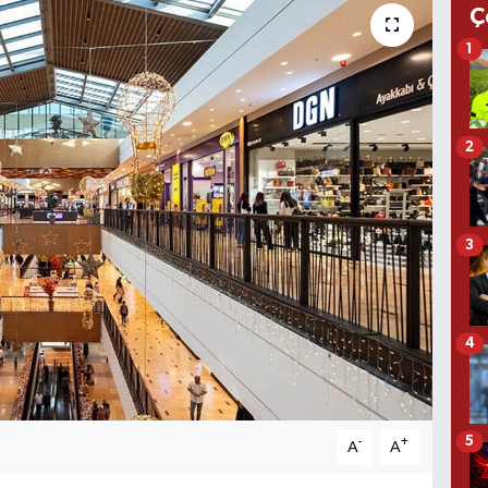
Ç
1
2
3
4
5
-
+
A
A