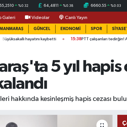
55,2510
64,4811
6660.55
%
0.32
%
0.38
%
0.03
o Galeri
Videolar
Canlı Yayın
AMANMARAŞ
GÜNCEL
EKONOMİ
SPOR
SİYASE
yatını kaybetti
15:38
PTT çalışanları tedirğin! Ateş: "Vicdan is
ş'ta 5 yıl hapis 
alandı
eri hakkında kesinleşmiş hapis cezası bu
Ç