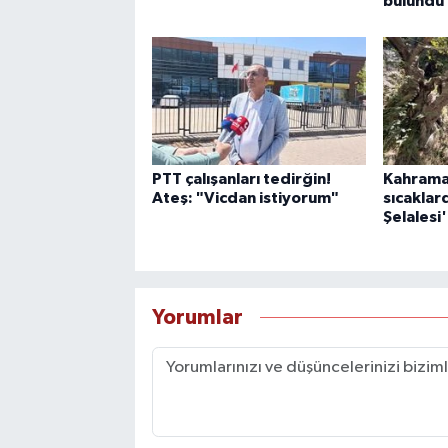
bulundu
PTT çalışanları tedirğin!
Kahrama
Ateş: "Vicdan istiyorum"
sıcaklar
Şelalesi
Yorumlar