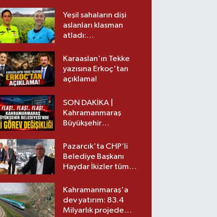
Yeşil sahaların dişi
aslanları klasman
atladı:
Kahramanmaraş’tan
üst lige iki transfer!
Karaaslan'ın Tekke
yazısına Erkoç'tan
açıklama!
SON DAKİKA |
Kahramanmaraş
Büyükşehir
Belediyesinde iki
görev değişikliği!
Pazarcık'ta CHP’li
Belediye Başkanı
Haydar İkizler tüm
ekibiyle istifa etti! İşte
yeni partisi
Kahramanmaraş'a
dev yatırım: 83.4
Milyarlık projede