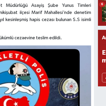
6
yet Müdürlüğü Asayiş Şube Yunus Timleri
Onikişubat ilçesi Marif Mahallesi’nde denetim
yıl kesinleşmiş hapis cezası bulunan S.S isimli
A
ükümlü cezaevine teslim edildi.
E
m