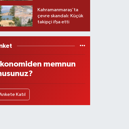
imzalar atıldı
Kahramanmaraş'ta
çevre skandalı: Küçük
takipçi ifşa etti
nket
konomiden memnun
usunuz?
Ankete Katıl