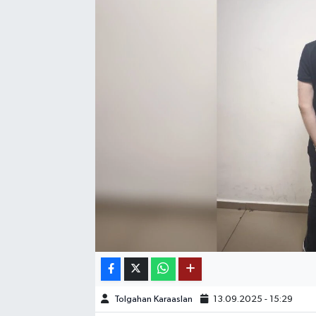
SAĞLIK
EĞİTİM
BÖLGE
KEŞFET
POPÜLER
DÜNYA
TREND
MEDYA
Tolgahan Karaaslan
13.09.2025 - 15:29
OTOMOTİV