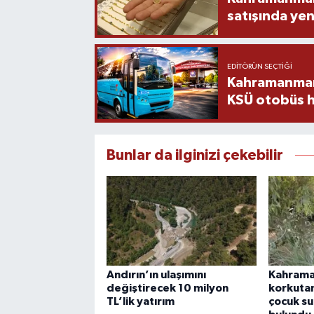
satışında yen
EDITÖRÜN SEÇTIĞI
Kahramanmara
KSÜ otobüs h
Bunlar da ilginizi çekebilir
Andırın’ın ulaşımını
Kahrama
değiştirecek 10 milyon
korkutan
TL’lik yatırım
çocuk su