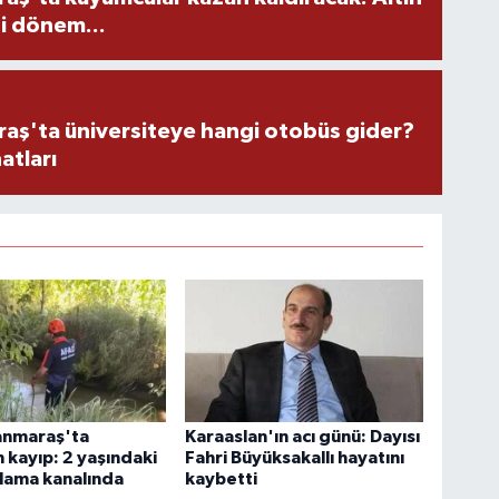
i dönem...
ş'ta üniversiteye hangi otobüs gider?
atları
nmaraş'ta
Karaaslan'ın acı günü: Dayısı
 kayıp: 2 yaşındaki
Fahri Büyüksakallı hayatını
lama kanalında
kaybetti