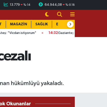
13.779
64.944,08
%
-14
%
-0.18
T
MAGAZİN
SAĞLIK
EĞİTİM
YAŞAM
DÜN
tiyorum"
14:32
Gaziantep'te kaçak kazıya suçüstü: Evin altında 
cezalı
lunan hükümlüyü yakaladı.
ok Okunanlar