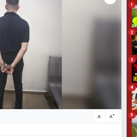
1
2
3
4
5
-
+
A
A