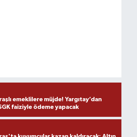
şlı emeklilere müjde! Yargıtay’dan
 SGK faiziyle ödeme yapacak
ş'ta kuyumcular kazan kaldıracak: Altın