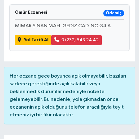
SAĞLIK
Ömür Eczanesi
Ödemiş
MİMAR SİNAN MAH. GEDİZ CAD. NO:34 A
EĞİTİM
Yol Tarifi Al
0 (232) 543 24 42
BÖLGE
KEŞFET
POPÜLER
Her eczane gece boyunca açık olmayabilir, bazıları
sadece gerektiğinde açık kalabilir veya
DÜNYA
beklenmedik durumlar nedeniyle nöbete
gelemeyebilir. Bu nedenle, yola çıkmadan önce
TREND
eczanenin açık olduğunu telefon aracılığıyla teyit
etmeniz iyi bir fikir olacaktır.
MEDYA
OTOMOTİV