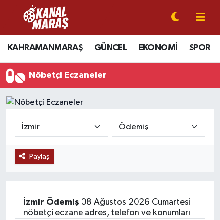
CANLI YAYIN
Kahramanmaraş Nöbetçi Eczaneler
KAHRAMANMARAŞ
GÜNCEL
EKONOMİ
SPOR
KAHRAMANMARAŞ
Kahramanmaraş Hava Durumu
Nöbetçi Eczaneler
GÜNCEL
Kahramanmaraş Namaz Vakitleri
SPOR
Kahramanmaraş Trafik Yoğunluk Haritası
SİYASET
Süper Lig Puan Durumu ve Fikstür
Paylaş
EKONOMİ
Tüm Manşetler
GÜNDEM
Son Dakika Haberleri
İzmir
Ödemiş
08 Ağustos 2026 Cumartesi
MAGAZİN
Haber Arşivi
nöbetçi eczane adres, telefon ve konumları