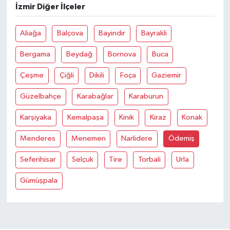
İzmir Diğer İlçeler
TEKNOLOJİ
Aliağa
Balçova
Bayindir
Bayrakli
YAŞAM
Bergama
Beydağ
Bornova
Buca
Çeşme
Çiğli
Dikili
Foça
Gaziemir
KÜLTÜR SANAT
Güzelbahçe
Karabağlar
Karaburun
Karşiyaka
Kemalpaşa
Kinik
Kiraz
Konak
Menderes
Menemen
Narlidere
Ödemiş
Seferihisar
Selçuk
Tire
Torbali
Urla
Gümüşpala