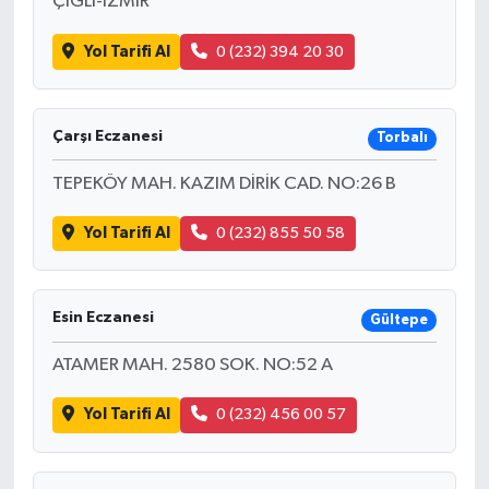
ÇIGLI-IZMIR
Yol Tarifi Al
0 (232) 394 20 30
Çarşı Eczanesi
Torbalı
TEPEKÖY MAH. KAZIM DİRİK CAD. NO:26 B
Yol Tarifi Al
0 (232) 855 50 58
Esin Eczanesi
Gültepe
ATAMER MAH. 2580 SOK. NO:52 A
Yol Tarifi Al
0 (232) 456 00 57