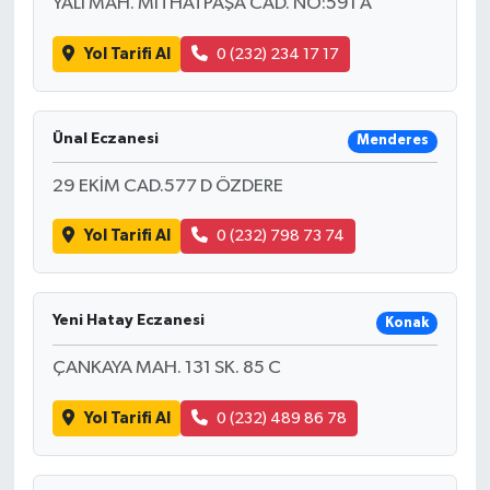
YALI MAH. MİTHATPAŞA CAD. NO:591 A
Yol Tarifi Al
0 (232) 234 17 17
Ünal Eczanesi
Menderes
29 EKİM CAD.577 D ÖZDERE
Yol Tarifi Al
0 (232) 798 73 74
Yeni Hatay Eczanesi
Konak
ÇANKAYA MAH. 131 SK. 85 C
Yol Tarifi Al
0 (232) 489 86 78