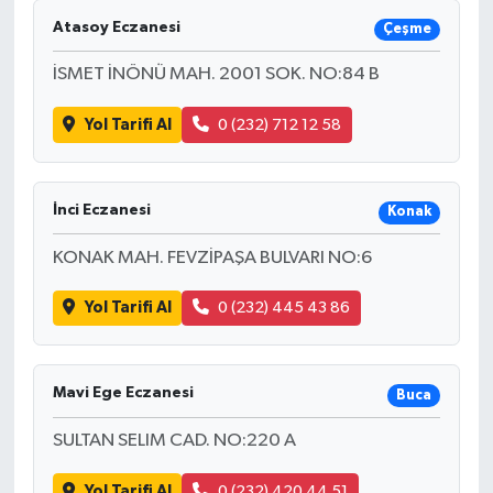
Atasoy Eczanesi
Çeşme
İSMET İNÖNÜ MAH. 2001 SOK. NO:84 B
Yol Tarifi Al
0 (232) 712 12 58
İnci Eczanesi
Konak
KONAK MAH. FEVZİPAŞA BULVARI NO:6
Yol Tarifi Al
0 (232) 445 43 86
Mavi Ege Eczanesi
Buca
SULTAN SELIM CAD. NO:220 A
Yol Tarifi Al
0 (232) 420 44 51