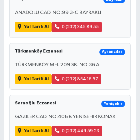
ANADOLU CAD. NO:99 3-C BAYRAKLI
Yol Tarifi Al
0 (232) 345 89 55
Türkmenköy Eczanesi
Ayrancılar
TÜRKMENKÖY MH. 209 SK. NO:36 A
Yol Tarifi Al
0 (232) 854 16 57
Saraoğlu Eczanesi
Yenişehir
GAZILER CAD. NO:406 B YENISEHIR KONAK
Yol Tarifi Al
0 (232) 449 59 23