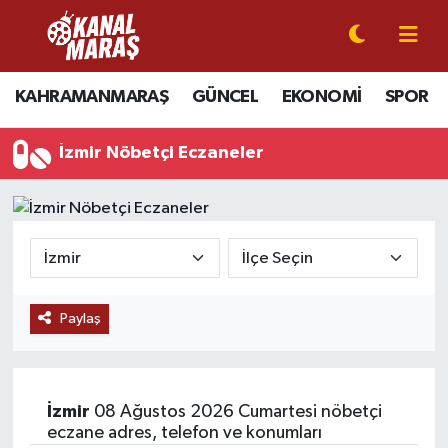
CANLI YAYIN
Kahramanmaraş Nöbetçi Eczaneler
KAHRAMANMARAŞ
GÜNCEL
EKONOMİ
SPOR
KAHRAMANMARAŞ
Kahramanmaraş Hava Durumu
İzmir Nöbetçi Eczaneler
GÜNCEL
Kahramanmaraş Namaz Vakitleri
SPOR
Kahramanmaraş Trafik Yoğunluk Haritası
SİYASET
Süper Lig Puan Durumu ve Fikstür
Paylaş
EKONOMİ
Tüm Manşetler
GÜNDEM
Son Dakika Haberleri
İzmir
08 Ağustos 2026 Cumartesi nöbetçi
MAGAZİN
Haber Arşivi
eczane adres, telefon ve konumları