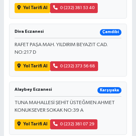
Yol Tarifi Al
0 (232) 381 53 40
Diva Eczanesi
Çamdibi
RAFET PAŞA MAH. YILDIRIM BEYAZIT CAD.
NO:217 D
Yol Tarifi Al
0 (232) 373 56 68
Alaybey Eczanesi
Karşıyaka
TUNA MAHALLESİ ŞEHİT ÜSTEĞMEN AHMET
KONUKSEVER SOKAK NO:39 A
Yol Tarifi Al
0 (232) 381 07 29