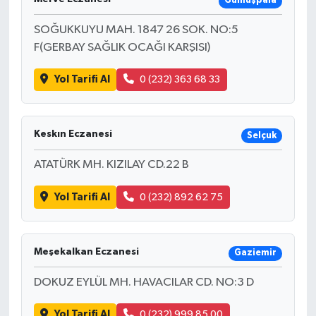
Gümüşpala
SOĞUKKUYU MAH. 1847 26 SOK. NO:5
F(GERBAY SAĞLIK OCAĞI KARŞISI)
Yol Tarifi Al
0 (232) 363 68 33
Keskın Eczanesi
Selçuk
ATATÜRK MH. KIZILAY CD.22 B
Yol Tarifi Al
0 (232) 892 62 75
Meşekalkan Eczanesi
Gaziemir
DOKUZ EYLÜL MH. HAVACILAR CD. NO:3 D
Yol Tarifi Al
0 (232) 999 85 00