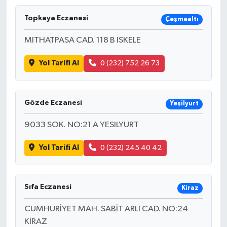
Topkaya Eczanesi
Çeşmealtı
MITHATPASA CAD. 118 B ISKELE
Yol Tarifi Al
0 (232) 752 26 73
Gözde Eczanesi
Yeşilyurt
9033 SOK. NO:21 A YESILYURT
Yol Tarifi Al
0 (232) 245 40 42
Sıfa Eczanesi
Kiraz
CUMHURİYET MAH. SABİT ARLI CAD. NO:24
KİRAZ