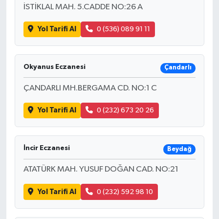
İSTİKLAL MAH. 5.CADDE NO:26 A
Yol Tarifi Al
0 (536) 089 91 11
Okyanus Eczanesi
Çandarlı
ÇANDARLI MH.BERGAMA CD. NO:1 C
Yol Tarifi Al
0 (232) 673 20 26
İncir Eczanesi
Beydağ
ATATÜRK MAH. YUSUF DOĞAN CAD. NO:21
Yol Tarifi Al
0 (232) 592 98 10