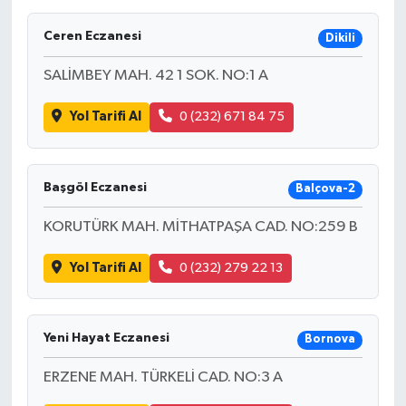
SAĞLIK
Ceren Eczanesi
Dikili
SALİMBEY MAH. 42 1 SOK. NO:1 A
EĞİTİM
Yol Tarifi Al
0 (232) 671 84 75
BÖLGE
KEŞFET
Başgöl Eczanesi
Balçova-2
POPÜLER
KORUTÜRK MAH. MİTHATPAŞA CAD. NO:259 B
DÜNYA
Yol Tarifi Al
0 (232) 279 22 13
TREND
Yeni Hayat Eczanesi
Bornova
MEDYA
ERZENE MAH. TÜRKELİ CAD. NO:3 A
OTOMOTİV