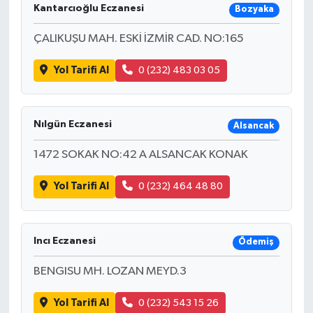
Kantarcıoğlu Eczanesi
Bozyaka
ÇALIKUŞU MAH. ESKİ İZMİR CAD. NO:165
Yol Tarifi Al
0 (232) 483 03 05
Nılgün Eczanesi
Alsancak
1472 SOKAK NO:42 A ALSANCAK KONAK
Yol Tarifi Al
0 (232) 464 48 80
Incı Eczanesi
Ödemiş
BENGISU MH. LOZAN MEYD.3
Yol Tarifi Al
0 (232) 543 15 26