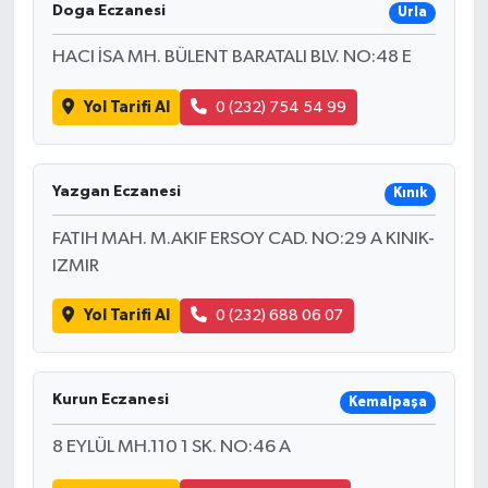
Doga Eczanesi
Urla
HACI İSA MH. BÜLENT BARATALI BLV. NO:48 E
Yol Tarifi Al
0 (232) 754 54 99
Yazgan Eczanesi
Kınık
FATIH MAH. M.AKIF ERSOY CAD. NO:29 A KINIK-
IZMIR
Yol Tarifi Al
0 (232) 688 06 07
Kurun Eczanesi
Kemalpaşa
8 EYLÜL MH.110 1 SK. NO:46 A