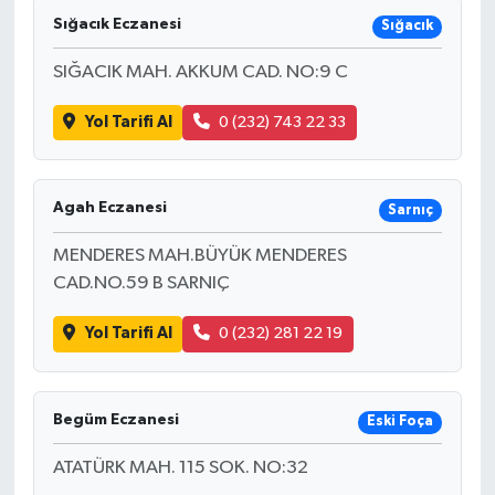
Sığacık Eczanesi
Sığacık
SIĞACIK MAH. AKKUM CAD. NO:9 C
Yol Tarifi Al
0 (232) 743 22 33
Agah Eczanesi
Sarnıç
MENDERES MAH.BÜYÜK MENDERES
CAD.NO.59 B SARNIÇ
Yol Tarifi Al
0 (232) 281 22 19
Begüm Eczanesi
Eski Foça
ATATÜRK MAH. 115 SOK. NO:32