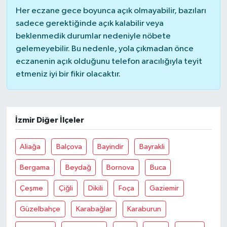
Her eczane gece boyunca açık olmayabilir, bazıları
sadece gerektiğinde açık kalabilir veya
beklenmedik durumlar nedeniyle nöbete
gelemeyebilir. Bu nedenle, yola çıkmadan önce
eczanenin açık olduğunu telefon aracılığıyla teyit
etmeniz iyi bir fikir olacaktır.
İzmir Diğer İlçeler
Aliağa
Balçova
Bayindir
Bayrakli
Bergama
Beydağ
Bornova
Buca
Çeşme
Çiğli
Dikili
Foça
Gaziemir
Güzelbahçe
Karabağlar
Karaburun