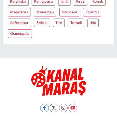
Karşiyaka
Kemalpaşa
Kinik
Kiraz
Konak
Menderes
Menemen
Narlidere
Ödemiş
Seferihisar
Selçuk
Tire
Torbali
Urla
Gümüşpala