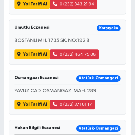
Yol Tarifi Al
0 (232) 343 21 94
TEKNOLOJİ
Umutlu Eczanesi
Karşıyaka
YAŞAM
BOSTANLI MH. 1735 SK. NO:192 B
KÜLTÜR SANAT
Yol Tarifi Al
0 (232) 464 75 08
Osmangazı Eczanesi
Atatürk-Osmangazi
YAVUZ CAD. OSMANGAZI MAH. 289
Yol Tarifi Al
0 (232) 371 01 17
Hakan Bilgili Eczanesi
Atatürk-Osmangazi