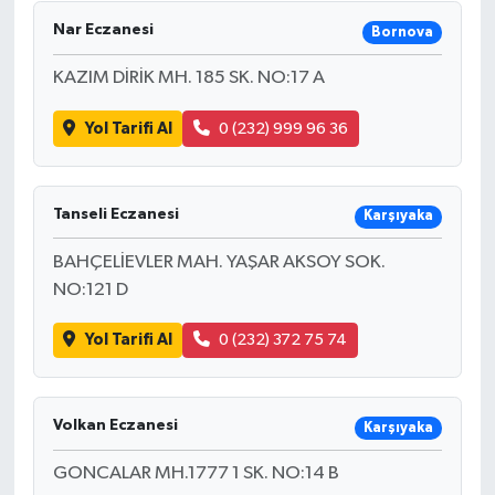
Nar Eczanesi
Bornova
KAZIM DİRİK MH. 185 SK. NO:17 A
Yol Tarifi Al
0 (232) 999 96 36
Tanseli Eczanesi
Karşıyaka
BAHÇELİEVLER MAH. YAŞAR AKSOY SOK.
NO:121 D
Yol Tarifi Al
0 (232) 372 75 74
Volkan Eczanesi
Karşıyaka
GONCALAR MH.1777 1 SK. NO:14 B