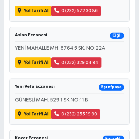
Yol Tarifi Al
0 (232) 572 30 86
Aslan Eczanesi
Çiğli
YENİ MAHALLE MH. 8764 5 SK. NO:22A
Yol Tarifi Al
0 (232) 329 04 94
Yeni Vefa Eczanesi
Eşrefpaşa
GÜNEŞLİ MAH. 529 1 SK NO:11 B
Yol Tarifi Al
0 (232) 255 19 90
Koçer Eczanesi
Bayraklı