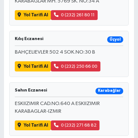
KARABAĞLAR MH. 5769 SK. NO:34 A
Yol Tarifi Al
0 (232) 261 80 11
Kılıç Eczanesi
Üçyol
BAHÇELIEVLER 502 4 SOK.NO:30 B
Yol Tarifi Al
0 (232) 250 66 00
Sahın Eczanesi
Karabağlar
ESKIIZIMIR CAD.NO.640 A ESKIIZIMIR
KARABAGLAR-IZMIR
Yol Tarifi Al
0 (232) 271 68 82