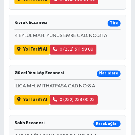
Kıvrak Eczanesi
Tire
4 EYLÜL MAH. YUNUS EMRE CAD. NO:31 A
Yol Tarifi Al
0 (232) 511 59 09
Güzel Yenıköy Eczanesi
Narlıdere
ILICA MH. MITHATPASA CAD.NO:8 A
Yol Tarifi Al
0 (232) 238 00 23
Salıh Eczanesi
Karabağlar