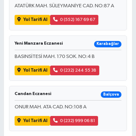
ATATÜRK MAH. SÜLEYMANİYE CAD. NO:87 A
Yol Tarifi Al
0 (552) 167 69 67
Yeni Manzara Eczanesi
Karabağlar
BASINSİTESİ MAH. 170 SOK. NO:4 B
Yol Tarifi Al
0 (232) 244 55 38
Candan Eczanesi
Balçova
ONUR MAH. ATA CAD. NO:108 A
Yol Tarifi Al
0 (232) 999 06 81