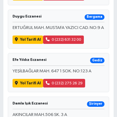
Duygu Eczanesi
Bergama
ERTUĞRUL MAH. MUSTAFA YAZICI CAD. NO:9 A
Yol Tarifi Al
0 (232) 631 32 00
Efe Yıldız Eczanesi
Gediz
YEŞİLBAĞLAR MAH. 647 1 SOK. NO:123 A
Yol Tarifi Al
0 (232) 275 26 29
Damla Işık Eczanesi
Şirinyer
AKINCILAR MAH.506 SK. 3 A