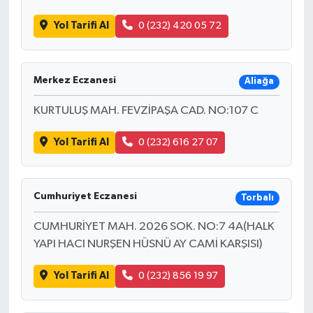
Yol Tarifi Al
0 (232) 420 05 72
Merkez Eczanesi
Aliağa
KURTULUŞ MAH. FEVZİPAŞA CAD. NO:107 C
Yol Tarifi Al
0 (232) 616 27 07
Cumhuriyet Eczanesi
Torbalı
CUMHURİYET MAH. 2026 SOK. NO:7 4A(HALK
YAPI HACI NURŞEN HÜSNÜ AY CAMİ KARŞISI)
Yol Tarifi Al
0 (232) 856 19 97