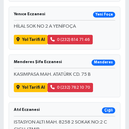
Yenıce Eczanesi
Yeni Foça
HİLAL SOK NO 2 A YENİFOÇA
Yol Tarifi Al
0 (232) 814 71 46
Menderes Şifa Eczanesi
Menderes
KASIMPASA MAH. ATATÜRK CD. 75 B
Yol Tarifi Al
0 (232) 782 10 70
Atıl Eczanesi
Çiğli
ISTASYON ALTI MAH. 8258 2 SOKAK NO:2 C