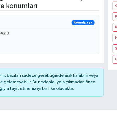
ve konumları
K
Kemalpaşa
:42 B
N
S
r, bazıları sadece gerektiğinde açık kalabilir veya
 gelemeyebilir. Bu nedenle, yola çıkmadan önce
la teyit etmeniz iyi bir fikir olacaktır.