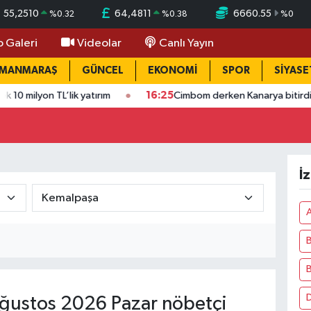
55,2510
64,4811
6660.55
%
0.32
%
0.38
%
0
o Galeri
Videolar
Canlı Yayın
AMANMARAŞ
GÜNCEL
EKONOMİ
SPOR
SİYASE
 TL’lik yatırım
16:25
Cimbom derken Kanarya bitirdi: Lukaku ad
İ
A
B
D
ğustos 2026 Pazar nöbetçi