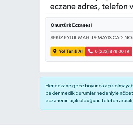
eczane adres, telefon 
SAĞLIK
Onurtürk Eczanesi
EĞİTİM
SEKİZ EYLÜL MAH. 19 MAYIS CAD. NO
BÖLGE
Yol Tarifi Al
0 (232) 878 00 19
KEŞFET
POPÜLER
Her eczane gece boyunca açık olmayabili
DÜNYA
beklenmedik durumlar nedeniyle nöbete
eczanenin açık olduğunu telefon aracılığıy
TREND
MEDYA
OTOMOTİV