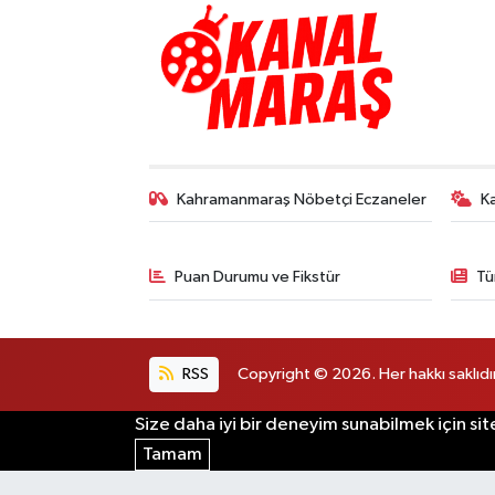
TEKNOLOJİ
YAŞAM
KÜLTÜR SANAT
Kahramanmaraş Nöbetçi Eczaneler
K
Puan Durumu ve Fikstür
Tü
RSS
Copyright © 2026. Her hakkı saklıdır
Size daha iyi bir deneyim sunabilmek için sit
Tamam