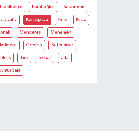
Güzelbahçe
Karabağlar
Karaburun
arşiyaka
Kemalpaşa
Kinik
Kiraz
Konak
Menderes
Menemen
arlidere
Ödemiş
Seferihisar
elçuk
Tire
Torbali
Urla
Gümüşpala