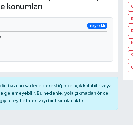
ve konumları
K
Bayraklı
B
N
S
r, bazıları sadece gerektiğinde açık kalabilir veya
 gelemeyebilir. Bu nedenle, yola çıkmadan önce
la teyit etmeniz iyi bir fikir olacaktır.