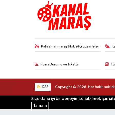
TEKNOLOJİ
YAŞAM
KÜLTÜR SANAT
Kahramanmaraş Nöbetçi Eczaneler
K
Puan Durumu ve Fikstür
Tü
RSS
Copyright © 2026. Her hakkı saklıdır
Size daha iyi bir deneyim sunabilmek için sit
Tamam