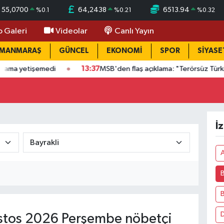
55,0700
64,2438
6513.94
%
0.1
%
0.21
%
0.32
o Galeri
Videolar
Canlı Yayın
AMANMARAŞ
GÜNCEL
EKONOMİ
SPOR
SİYASE
tişemedi
13:37
MSB'den flaş açıklama: "Terörsüz Türkiye" strate
İ
A
B
D
tos 2026 Perşembe nöbetçi