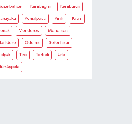
Güzelbahçe
Karabağlar
Karaburun
arşiyaka
Kemalpaşa
Kinik
Kiraz
Konak
Menderes
Menemen
arlidere
Ödemiş
Seferihisar
elçuk
Tire
Torbali
Urla
Gümüşpala