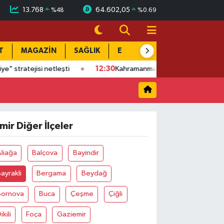
13.768
64.602,05
%
48
%
0.69
T
MAGAZİN
SAĞLIK
EĞİTİM
YAŞAM
DÜN
jisi netleşti
12:30
Kahramanmaraş'ta emeklilerin maaşından bu 
zmir Diğer İlçeler
liağa
Balçova
Bayindir
ayrakli
Bergama
Beydağ
Bornova
Buca
Çeşme
Çiğli
ikili
Foça
Gaziemir