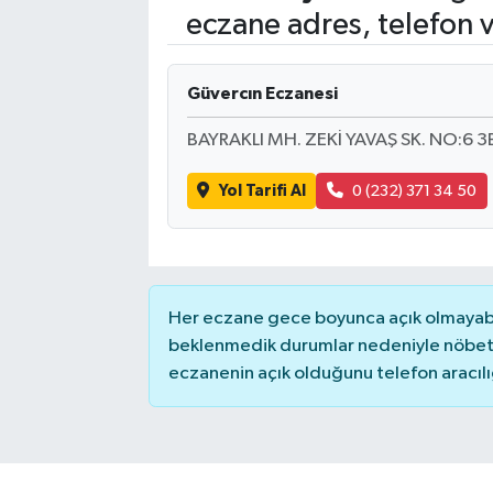
eczane adres, telefon 
SAĞLIK
Güvercın Eczanesi
EĞİTİM
BAYRAKLI MH. ZEKİ YAVAŞ SK. NO:6 3
BÖLGE
Yol Tarifi Al
0 (232) 371 34 50
KEŞFET
POPÜLER
Her eczane gece boyunca açık olmayabili
DÜNYA
beklenmedik durumlar nedeniyle nöbete
eczanenin açık olduğunu telefon aracılığıy
TREND
MEDYA
OTOMOTİV