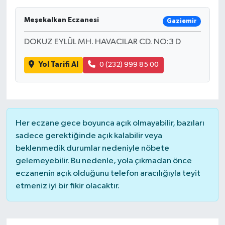
SAĞLIK
Meşekalkan Eczanesi
Gaziemir
DOKUZ EYLÜL MH. HAVACILAR CD. NO:3 D
EĞİTİM
Yol Tarifi Al
0 (232) 999 85 00
BÖLGE
KEŞFET
POPÜLER
Her eczane gece boyunca açık olmayabilir, bazıları
sadece gerektiğinde açık kalabilir veya
DÜNYA
beklenmedik durumlar nedeniyle nöbete
gelemeyebilir. Bu nedenle, yola çıkmadan önce
TREND
eczanenin açık olduğunu telefon aracılığıyla teyit
etmeniz iyi bir fikir olacaktır.
MEDYA
OTOMOTİV