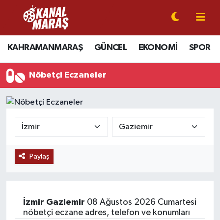
CANLI YAYIN
Kahramanmaraş Nöbetçi Eczaneler
KAHRAMANMARAŞ
GÜNCEL
EKONOMİ
SPOR
KAHRAMANMARAŞ
Kahramanmaraş Hava Durumu
Nöbetçi Eczaneler
GÜNCEL
Kahramanmaraş Namaz Vakitleri
SPOR
Kahramanmaraş Trafik Yoğunluk Haritası
SİYASET
Süper Lig Puan Durumu ve Fikstür
Paylaş
EKONOMİ
Tüm Manşetler
GÜNDEM
Son Dakika Haberleri
İzmir
Gaziemir
08 Ağustos 2026 Cumartesi
MAGAZİN
Haber Arşivi
nöbetçi eczane adres, telefon ve konumları