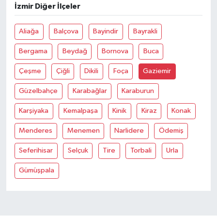
İzmir Diğer İlçeler
TEKNOLOJİ
Aliağa
Balçova
Bayindir
Bayrakli
YAŞAM
Bergama
Beydağ
Bornova
Buca
Çeşme
Çiğli
Dikili
Foça
Gaziemir
KÜLTÜR SANAT
Güzelbahçe
Karabağlar
Karaburun
Karşiyaka
Kemalpaşa
Kinik
Kiraz
Konak
Menderes
Menemen
Narlidere
Ödemiş
Seferihisar
Selçuk
Tire
Torbali
Urla
Gümüşpala