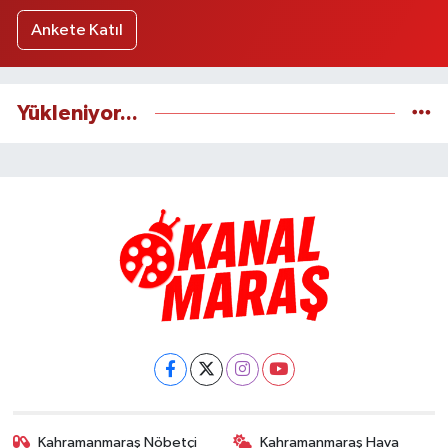
Ankete Katıl
Yükleniyor...
Kahramanmaraş Nöbetçi
Kahramanmaraş Hava