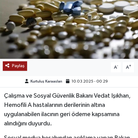
SAĞLIK
EĞİTİM
BÖLGE
KEŞFET
Paylaş
-
+
A
A
POPÜLER
Kurtuluş Karaaslan
10.03.2025 - 00:29
DÜNYA
Çalışma ve Sosyal Güvenlik Bakanı Vedat Işıkhan,
Hemofili A hastalarının derilerinin altına
TREND
uygulanabilen ilacının geri ödeme kapsamına
MEDYA
alındığını duyurdu.
OTOMOTİV