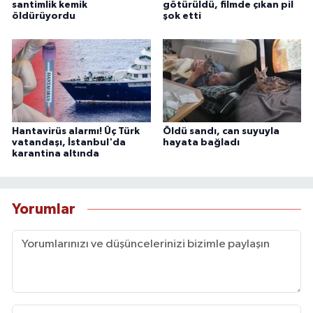
santimlik kemik
götürüldü, filmde çıkan pil
öldürüyordu
şok etti
Hantavirüs alarmı! Üç Türk
Öldü sandı, can suyuyla
vatandaşı, İstanbul'da
hayata bağladı
karantina altında
Yorumlar