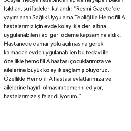
Sosyal medya hesabından açıklama yapan Bakan
Işıkhan, şu ifadeleri kullandı: "Resmi Gazete'de
TEKNOLOJİ
yayımlanan Sağlık Uygulama Tebliği ile Hemofili A
hastalarımız için evde kolaylıkla deri altına
YAŞAM
uygulanabilen ilacı geri ödeme kapsamına aldık.
KÜLTÜR SANAT
Hastanede damar yolu açılmasına gerek
kalmadan evde uygulanabilen bu tedavi ile
özellikle hemofili A hastası çocuklarımıza ve
ailelerine büyük kolaylık sağlamış oluyoruz.
Özellikle Hemofili A hastası evlatlarımıza ve
ailelerine hayırlı olmasını temenni ediyor,
hastalarımıza şifalar diliyorum."