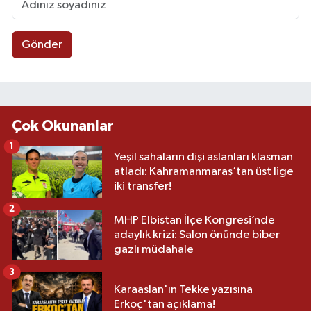
Gönder
Çok Okunanlar
1
Yeşil sahaların dişi aslanları klasman
atladı: Kahramanmaraş’tan üst lige
iki transfer!
2
MHP Elbistan İlçe Kongresi’nde
adaylık krizi: Salon önünde biber
gazlı müdahale
3
Karaaslan'ın Tekke yazısına
Erkoç'tan açıklama!