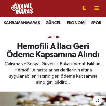
CANLI YAYIN
Kahramanmaraş Nöbetçi Eczaneler
KAHRAMANMARAŞ
GÜNCEL
EKONOMİ
SPOR
KAHRAMANMARAŞ
Kahramanmaraş Hava Durumu
SAĞLIK
GÜNCEL
Kahramanmaraş Namaz Vakitleri
Hemofili A İlacı Geri
Ödeme Kapsamına Alındı
SPOR
Kahramanmaraş Trafik Yoğunluk Haritası
Çalışma ve Sosyal Güvenlik Bakanı Vedat Işıkhan,
SİYASET
Süper Lig Puan Durumu ve Fikstür
Hemofili A hastalarının derilerinin altına
uygulanabilen ilacının geri ödeme kapsamına
EKONOMİ
Tüm Manşetler
alındığını bildirdi.
GÜNDEM
Son Dakika Haberleri
MAGAZİN
Haber Arşivi