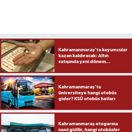
Kahramanmaraş'ta kuyumcular
kazan kaldıracak: Altın
satışında yeni dönem...
Kahramanmaraş'ta
üniversiteye hangi otobüs
gider? KSÜ otobüs hatları
Kahramanmaraş otogarına
nasıl gidilir, hangi otobüsler