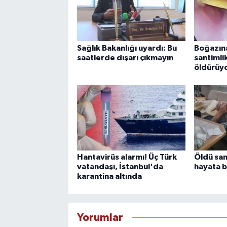
Sağlık Bakanlığı uyardı: Bu
Boğazına
saatlerde dışarı çıkmayın
santimli
öldürüy
Hantavirüs alarmı! Üç Türk
Öldü san
vatandaşı, İstanbul'da
hayata b
karantina altında
Yorumlar