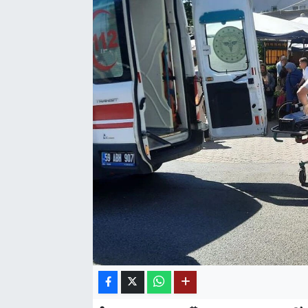
SAĞLIK
EĞİTİM
BÖLGE
KEŞFET
POPÜLER
DÜNYA
TREND
MEDYA
OTOMOTİV