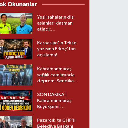
ok Okunanlar
Yeşil sahaların dişi
aslanları klasman
atladı:
Kahramanmaraş’tan
üst lige iki transfer!
Karaaslan'ın Tekke
yazısına Erkoç'tan
açıklama!
Kahramanmaraş
sağlık camiasında
deprem: Sendika
başkanı istifa etti
SON DAKİKA |
Kahramanmaraş
Büyükşehir
Belediyesinde iki
görev değişikliği!
Pazarcık'ta CHP’li
Belediye Başkanı