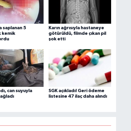
 saplanan 5
Karın ağrısıyla hastaneye
k kemik
götürüldü, filmde çıkan pil
ordu
şok etti
dı, can suyuyla
SGK açıkladı! Geri ödeme
ağladı
listesine 47 ilaç daha alındı