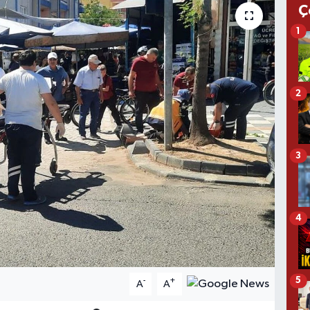
Ç
1
2
3
4
5
-
+
A
A