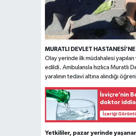
MURATLI DEVLET HASTANESİ’NE 
Olay yerinde ilk müdahalesi yapılan
edildi. Ambulansla hızlıca Muratlı D
yaralının tedavi altına alındığı öğreni
İsviçre’nin 
doktor iddial
İçeriği Görünt
Yetkililer, pazar yerinde yaşanan