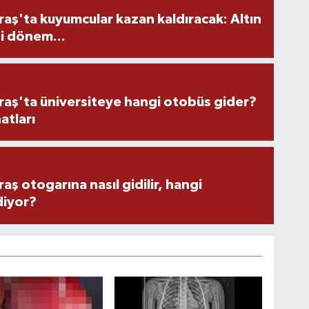
ş'ta kuyumcular kazan kaldıracak: Altın
i dönem...
ş'ta üniversiteye hangi otobüs gider?
atları
 otogarına nasıl gidilir, hangi
diyor?