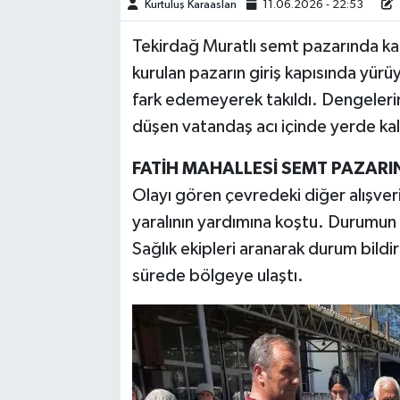
Kurtuluş Karaaslan
11.06.2026 - 22:53
TEKNOLOJİ
Tekirdağ Muratlı semt pazarında ka
kurulan pazarın giriş kapısında yür
YAŞAM
fark edemeyerek takıldı. Dengeleri
düşen vatandaş acı içinde yerde kal
KÜLTÜR SANAT
FATİH MAHALLESİ SEMT PAZARI
Olayı gören çevredeki diğer alışve
yaralının yardımına koştu. Durumun
Sağlık ekipleri aranarak durum bildiri
sürede bölgeye ulaştı.