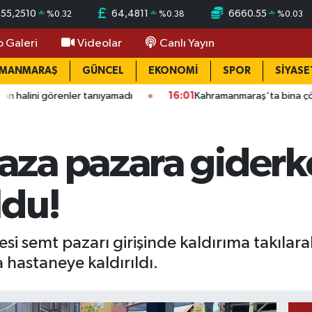
55,2510
64,4811
6660.55
%
0.32
%
0.38
%
0.03
o Galeri
Videolar
Canlı Yayın
AMANMARAŞ
GÜNCEL
EKONOMİ
SPOR
SİYASE
enler tanıyamadı
16:01
Kahramanmaraş’ta bina çöktü: Mahalled
za pazara giderk
ldu!
esi semt pazarı girişinde kaldırıma takıla
hastaneye kaldırıldı.