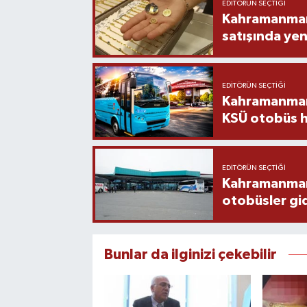
EDITÖRÜN SEÇTIĞI
Kahramanmara
satışında yen
EDITÖRÜN SEÇTIĞI
Kahramanmara
KSÜ otobüs h
EDITÖRÜN SEÇTIĞI
Kahramanmaraş
otobüsler gi
Bunlar da ilginizi çekebilir