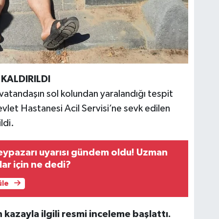
KALDIRILDI
 vatandaşın sol kolundan yaralandığı tespit
evlet Hastanesi Acil Servisi’ne sevk edilen
ldi.
Beypazarı uyarısı gündem oldu! Uzman
ar için ne dedi?
üle
 kazayla ilgili resmi inceleme başlattı.