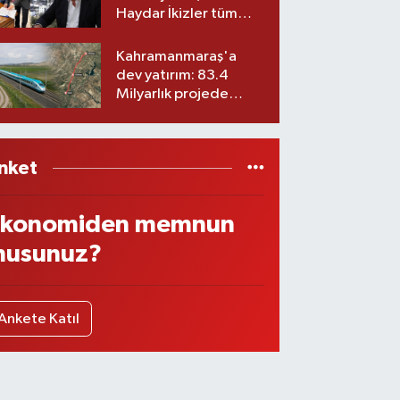
Haydar İkizler tüm
ekibiyle istifa etti! İşte
yeni partisi
Kahramanmaraş'a
dev yatırım: 83.4
Milyarlık projede
imzalar atıldı
nket
konomiden memnun
usunuz?
Ankete Katıl