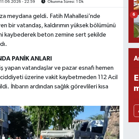
11.06.2026 - 22:59
Okunma Süresi: 1 Dk
6
za meydana geldi. Fatih Mahallesi’nde
üyen bir vatandaş, kaldırımın yüksek bölümünü
ni kaybederek beton zemine sert şekilde
dı.
A
NDA PANİK ANLARI
riş yapan vatandaşlar ve pazar esnafı hemen
E
 ciddiyeti üzerine vakit kaybetmeden 112 Acil
ldi. İhbarın ardından sağlık görevlileri kısa
m