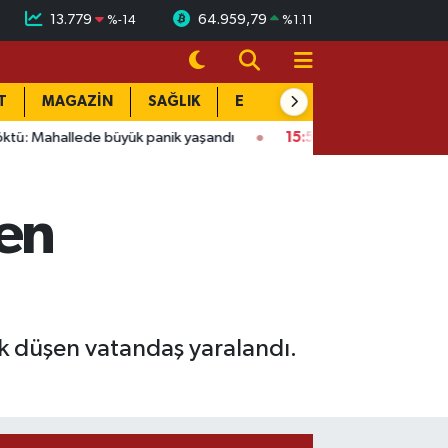
13.779
64.959,79
%
-14
%
1.11
T
MAGAZİN
SAĞLIK
EĞİTİM
YAŞAM
DÜN
e büyük panik yaşandı
15:58
Bağlarbaşı Mahallesi'nde 101. bul
en
rak düşen vatandaş yaralandı.