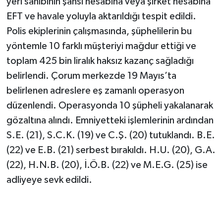
yeri sahibinin şahsi hesabına veya şirket hesabına
EFT ve havale yoluyla aktarıldığı tespit edildi.
Polis ekiplerinin çalışmasında, şüphelilerin bu
yöntemle 10 farklı müşteriyi mağdur ettiği ve
toplam 425 bin liralık haksız kazanç sağladığı
belirlendi. Çorum merkezde 19 Mayıs’ta
belirlenen adreslere eş zamanlı operasyon
düzenlendi. Operasyonda 10 şüpheli yakalanarak
gözaltına alındı. Emniyetteki işlemlerinin ardından
S.E. (21), S.C.K. (19) ve C.Ş. (20) tutuklandı. B.E.
(22) ve E.B. (21) serbest bırakıldı. H.U. (20), G.A.
(22), H.N.B. (20), İ.Ö.B. (22) ve M.E.G. (25) ise
adliyeye sevk edildi.