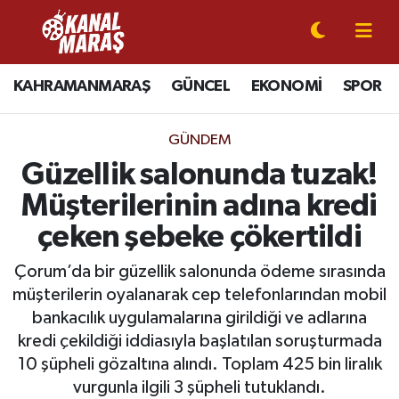
CANLI YAYIN
Kahramanmaraş Nöbetçi Eczaneler
KAHRAMANMARAŞ
GÜNCEL
EKONOMİ
SPOR
KAHRAMANMARAŞ
Kahramanmaraş Hava Durumu
GÜNDEM
GÜNCEL
Kahramanmaraş Namaz Vakitleri
Güzellik salonunda tuzak!
Müşterilerinin adına kredi
SPOR
Kahramanmaraş Trafik Yoğunluk Haritası
çeken şebeke çökertildi
SİYASET
Süper Lig Puan Durumu ve Fikstür
Çorum’da bir güzellik salonunda ödeme sırasında
müşterilerin oyalanarak cep telefonlarından mobil
EKONOMİ
Tüm Manşetler
bankacılık uygulamalarına girildiği ve adlarına
kredi çekildiği iddiasıyla başlatılan soruşturmada
GÜNDEM
Son Dakika Haberleri
10 şüpheli gözaltına alındı. Toplam 425 bin liralık
MAGAZİN
Haber Arşivi
vurgunla ilgili 3 şüpheli tutuklandı.