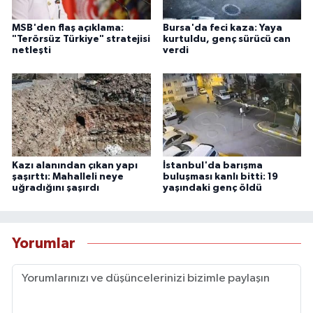
MSB'den flaş açıklama:
Bursa'da feci kaza: Yaya
"Terörsüz Türkiye" stratejisi
kurtuldu, genç sürücü can
netleşti
verdi
Kazı alanından çıkan yapı
İstanbul'da barışma
şaşırttı: Mahalleli neye
buluşması kanlı bitti: 19
uğradığını şaşırdı
yaşındaki genç öldü
Yorumlar