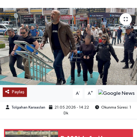
SAĞLIK
EĞİTİM
BÖLGE
KEŞFET
POPÜLER
DÜNYA
Paylaş
-
+
A
A
TREND
Tolgahan Karaaslan
21.05.2026 - 14:22
Okunma Süresi: 1
Dk
MEDYA
OTOMOTİV