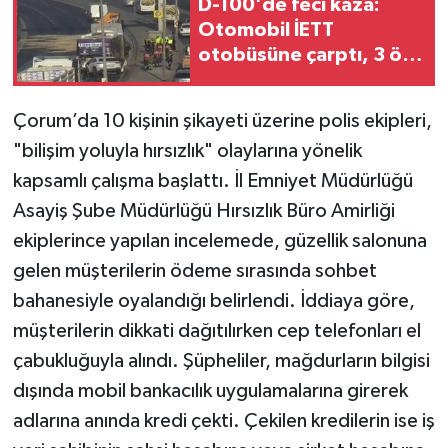
D-100'de feci kaza:
Otomobil İETT
TEKNOLOJİ
otobüsüne çarptı, 3 ölü
var
YAŞAM
Çorum’da 10 kişinin şikayeti üzerine polis ekipleri,
KÜLTÜR SANAT
"bilişim yoluyla hırsızlık" olaylarına yönelik
kapsamlı çalışma başlattı. İl Emniyet Müdürlüğü
Asayiş Şube Müdürlüğü Hırsızlık Büro Amirliği
ekiplerince yapılan incelemede, güzellik salonuna
gelen müşterilerin ödeme sırasında sohbet
bahanesiyle oyalandığı belirlendi. İddiaya göre,
müşterilerin dikkati dağıtılırken cep telefonları el
çabukluğuyla alındı. Şüpheliler, mağdurların bilgisi
dışında mobil bankacılık uygulamalarına girerek
adlarına anında kredi çekti. Çekilen kredilerin ise iş