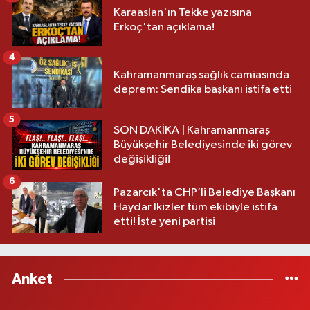
Karaaslan'ın Tekke yazısına
Erkoç'tan açıklama!
4
Kahramanmaraş sağlık camiasında
deprem: Sendika başkanı istifa etti
5
SON DAKİKA | Kahramanmaraş
Büyükşehir Belediyesinde iki görev
değişikliği!
6
Pazarcık'ta CHP’li Belediye Başkanı
Haydar İkizler tüm ekibiyle istifa
etti! İşte yeni partisi
Anket