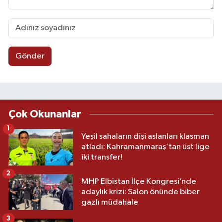
Gönder
Çok Okunanlar
1
Yeşil sahaların dişi aslanları klasman
atladı: Kahramanmaraş’tan üst lige
iki transfer!
2
MHP Elbistan İlçe Kongresi’nde
adaylık krizi: Salon önünde biber
gazlı müdahale
3