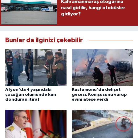
Kahramanmaraş otogarına
nasıl gidilir, hangi otobüsler
gidiyor?
Bunlar da ilginizi çekebilir
Afyon'da 4 yaşındaki
Kastamonu'da dehşet
çocuğun ölümünde kan
gecesi: Komşusunu vurup
donduran itiraf
evini ateşe verdi