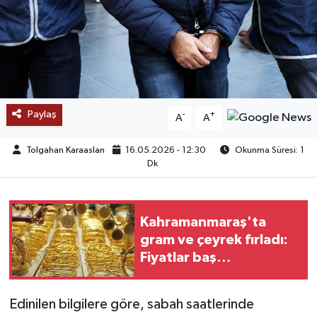
SAĞLIK
EĞİTİM
BÖLGE
Paylaş
-
+
A
A
KEŞFET
Tolgahan Karaaslan
16.05.2026 - 12:30
Okunma Süresi: 1
Dk
POPÜLER
DÜNYA
Kahramanmaraş'ta
gram ve çeyrek fırladı:
TREND
Fiyatlar baş
döndürüyor
MEDYA
Edinilen bilgilere göre, sabah saatlerinde
OTOMOTİV