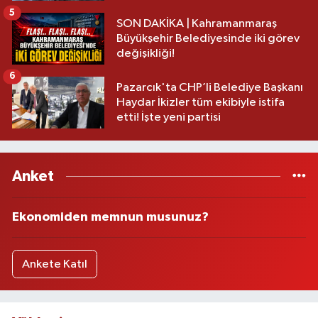
5
SON DAKİKA | Kahramanmaraş
Büyükşehir Belediyesinde iki görev
değişikliği!
6
Pazarcık'ta CHP’li Belediye Başkanı
Haydar İkizler tüm ekibiyle istifa
etti! İşte yeni partisi
Anket
Ekonomiden memnun musunuz?
Ankete Katıl