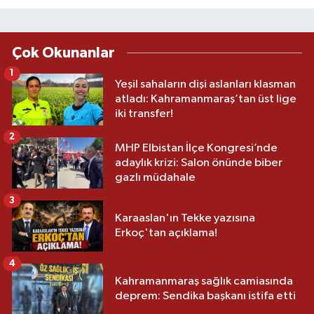
Çok Okunanlar
1
Yeşil sahaların dişi aslanları klasman
atladı: Kahramanmaraş’tan üst lige
iki transfer!
2
MHP Elbistan İlçe Kongresi’nde
adaylık krizi: Salon önünde biber
gazlı müdahale
3
Karaaslan'ın Tekke yazısına
Erkoç'tan açıklama!
4
Kahramanmaraş sağlık camiasında
deprem: Sendika başkanı istifa etti