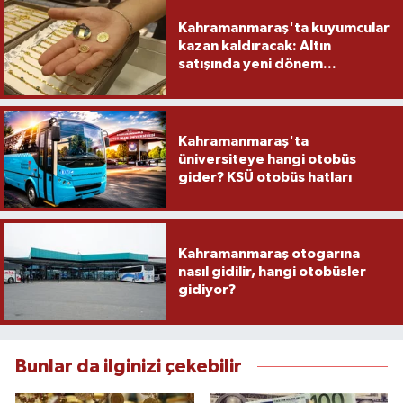
Kahramanmaraş'ta kuyumcular
kazan kaldıracak: Altın
satışında yeni dönem...
Kahramanmaraş'ta
üniversiteye hangi otobüs
gider? KSÜ otobüs hatları
Kahramanmaraş otogarına
nasıl gidilir, hangi otobüsler
gidiyor?
Bunlar da ilginizi çekebilir