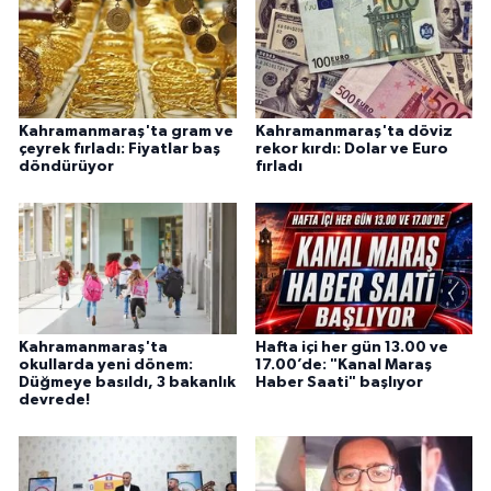
Kahramanmaraş'ta gram ve
Kahramanmaraş'ta döviz
çeyrek fırladı: Fiyatlar baş
rekor kırdı: Dolar ve Euro
döndürüyor
fırladı
Kahramanmaraş'ta
Hafta içi her gün 13.00 ve
okullarda yeni dönem:
17.00’de: "Kanal Maraş
Düğmeye basıldı, 3 bakanlık
Haber Saati" başlıyor
devrede!