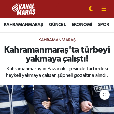
CANLI YAYIN
Kahramanmaraş Nöbetçi Eczaneler
KAHRAMANMARAŞ
GÜNCEL
EKONOMİ
SPOR
KAHRAMANMARAŞ
Kahramanmaraş Hava Durumu
KAHRAMANMARAŞ
GÜNCEL
Kahramanmaraş Namaz Vakitleri
Kahramanmaraş'ta türbeyi
yakmaya çalıştı!
SPOR
Kahramanmaraş Trafik Yoğunluk Haritası
Kahramanmaraş'ın Pazarcık ilçesinde türbedeki
SİYASET
Süper Lig Puan Durumu ve Fikstür
heykeli yakmaya çalışan şüpheli gözaltına alındı.
EKONOMİ
Tüm Manşetler
GÜNDEM
Son Dakika Haberleri
MAGAZİN
Haber Arşivi