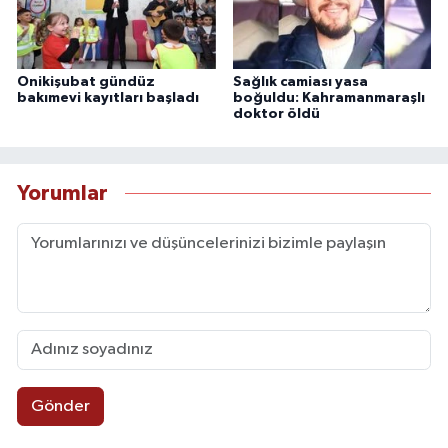
Onikişubat gündüz
Sağlık camiası yasa
bakımevi kayıtları başladı
boğuldu: Kahramanmaraşlı
doktor öldü
Yorumlar
Gönder