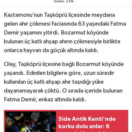
Süresi: 2 Dk
TEKNOLOJİ
Kastamonu’nun Taşköprü ilçesinde meydana
gelen ahır çökmesi faciasında 63 yaşındaki Fatma
YAŞAM
Demir yaşamını yitirdi. Bozarmut köyünde
bulunan üç katlı ahşap ahırın çökmesiyle birlikte
KÜLTÜR SANAT
onlarca hayvan da göçük altında kaldı.
Olay, Taşköprü ilçesine bağlı Bozarmut köyünde
yaşandı. Edinilen bilgilere göre, uzun süredir
kullanılan üç katlı ahşap ahır taşıdığı yüke
dayanamayarak çöktü. O sırada içeride bulunan
Fatma Demir, enkaz altında kaldı.
Side Antik Kenti'nde
korku dolu anlar: 6