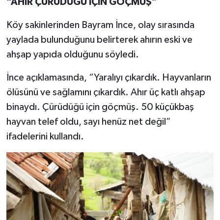
“AHIR ÇÜRÜDÜĞÜ İÇİN GÖÇMÜŞ”
Köy sakinlerinden Bayram İnce, olay sırasında
yaylada bulunduğunu belirterek ahırın eski ve
ahşap yapıda olduğunu söyledi.
İnce açıklamasında, “Yaralıyı çıkardık. Hayvanların
ölüsünü ve sağlamını çıkardık. Ahır üç katlı ahşap
binaydı. Çürüdüğü için göçmüş. 50 küçükbaş
hayvan telef oldu, sayı henüz net değil”
ifadelerini kullandı.