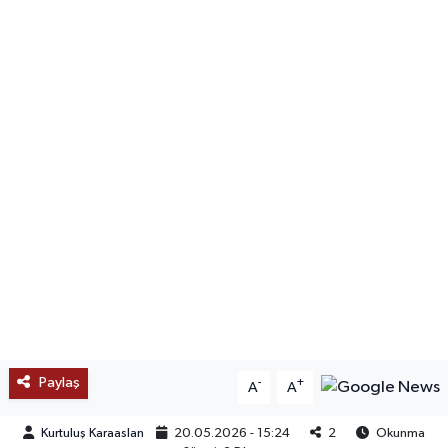
SAĞLIK
EĞİTİM
BÖLGE
KEŞFET
POPÜLER
DÜNYA
TREND
Paylaş
-
+
A
A
MEDYA
Kurtuluş Karaaslan
20.05.2026 - 15:24
2
Okunma
OTOMOTİV