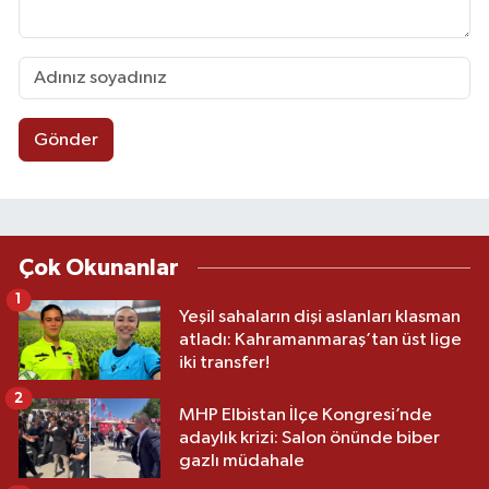
Gönder
Çok Okunanlar
1
Yeşil sahaların dişi aslanları klasman
atladı: Kahramanmaraş’tan üst lige
iki transfer!
2
MHP Elbistan İlçe Kongresi’nde
adaylık krizi: Salon önünde biber
gazlı müdahale