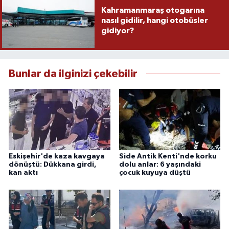
Kahramanmaraş otogarına
nasıl gidilir, hangi otobüsler
gidiyor?
Bunlar da ilginizi çekebilir
Eskişehir'de kaza kavgaya
Side Antik Kenti'nde korku
dönüştü: Dükkana girdi,
dolu anlar: 6 yaşındaki
kan aktı
çocuk kuyuya düştü