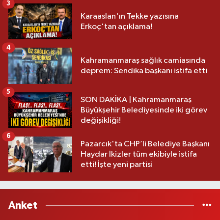
3
Karaaslan'ın Tekke yazısına
Erkoç'tan açıklama!
4
Kahramanmaraş sağlık camiasında
deprem: Sendika başkanı istifa etti
5
SON DAKİKA | Kahramanmaraş
Büyükşehir Belediyesinde iki görev
değişikliği!
6
Pazarcık'ta CHP’li Belediye Başkanı
Haydar İkizler tüm ekibiyle istifa
etti! İşte yeni partisi
Anket