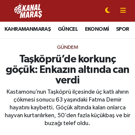
CANLI YAYIN
Kahramanmaraş Nöbetçi Eczaneler
KAHRAMANMARAŞ
GÜNCEL
EKONOMİ
SPOR
KAHRAMANMARAŞ
Kahramanmaraş Hava Durumu
GÜNDEM
GÜNCEL
Kahramanmaraş Namaz Vakitleri
Taşköprü’de korkunç
göçük: Enkazın altında can
SPOR
Kahramanmaraş Trafik Yoğunluk Haritası
verdi
SİYASET
Süper Lig Puan Durumu ve Fikstür
Kastamonu’nun Taşköprü ilçesinde üç katlı ahırın
çökmesi sonucu 63 yaşındaki Fatma Demir
EKONOMİ
Tüm Manşetler
hayatını kaybetti. Göçük altında kalan onlarca
hayvan kurtarılırken, 50’den fazla küçükbaş ve bir
GÜNDEM
Son Dakika Haberleri
buzağı telef oldu.
MAGAZİN
Haber Arşivi