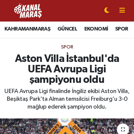
CANLI YAYIN
Kahramanmaraş Nöbetçi Eczaneler
KAHRAMANMARAŞ
GÜNCEL
EKONOMİ
SPOR
KAHRAMANMARAŞ
Kahramanmaraş Hava Durumu
SPOR
GÜNCEL
Kahramanmaraş Namaz Vakitleri
Aston Villa İstanbul'da
UEFA Avrupa Ligi
SPOR
Kahramanmaraş Trafik Yoğunluk Haritası
şampiyonu oldu
SİYASET
Süper Lig Puan Durumu ve Fikstür
UEFA Avrupa Ligi finalinde İngiliz ekibi Aston Villa,
Beşiktaş Park'ta Alman temsilcisi Freiburg'u 3-0
EKONOMİ
Tüm Manşetler
mağlup ederek şampiyon oldu.
GÜNDEM
Son Dakika Haberleri
MAGAZİN
Haber Arşivi