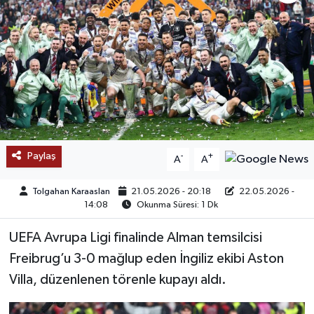
SAĞLIK
EĞİTİM
BÖLGE
KEŞFET
Paylaş
-
+
A
A
POPÜLER
Tolgahan Karaaslan
21.05.2026 - 20:18
22.05.2026 -
DÜNYA
14:08
Okunma Süresi: 1 Dk
UEFA Avrupa Ligi finalinde Alman temsilcisi
TREND
Freibrug’u 3-0 mağlup eden İngiliz ekibi Aston
MEDYA
Villa, düzenlenen törenle kupayı aldı.
OTOMOTİV