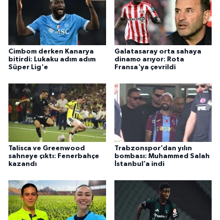
Cimbom derken Kanarya
Galatasaray orta sahaya
bitirdi: Lukaku adım adım
dinamo arıyor: Rota
Süper Lig'e
Fransa'ya çevrildi
Talisca ve Greenwood
Trabzonspor’dan yılın
sahneye çıktı: Fenerbahçe
bombası: Muhammed Salah
kazandı
İstanbul’a indi