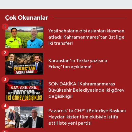
Çok Okunanlar
1
Yeşil sahaların dişi aslanları klasman
atladı: Kahramanmaraş’tan üst lige
iki transfer!
2
Karaaslan'ın Tekke yazısına
Erkoç'tan açıklama!
3
SON DAKİKA | Kahramanmaraş
Büyükşehir Belediyesinde iki görev
değişikliği!
4
Pazarcık'ta CHP’li Belediye Başkanı
Haydar İkizler tüm ekibiyle istifa
etti! İşte yeni partisi