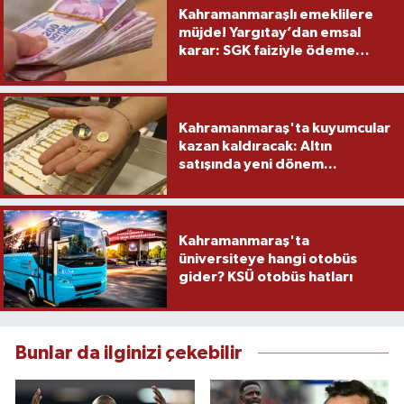
Kahramanmaraşlı emeklilere
müjde! Yargıtay’dan emsal
karar: SGK faiziyle ödeme
yapacak
Kahramanmaraş'ta kuyumcular
kazan kaldıracak: Altın
satışında yeni dönem...
Kahramanmaraş'ta
üniversiteye hangi otobüs
gider? KSÜ otobüs hatları
Bunlar da ilginizi çekebilir