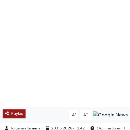
SAĞLIK
EĞİTİM
BÖLGE
KEŞFET
POPÜLER
DÜNYA
TREND
MEDYA
Paylaş
-
+
A
A
OTOMOTİV
Tolgahan Karaaslan
20.05.2026 - 12:42
Okunma Süresi: 1