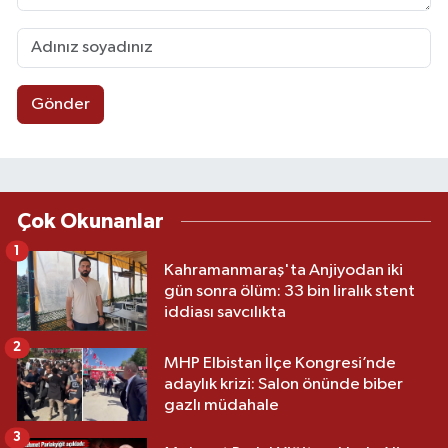
Gönder
Çok Okunanlar
1
Kahramanmaraş'ta Anjiyodan iki
gün sonra ölüm: 33 bin liralık stent
iddiası savcılıkta
2
MHP Elbistan İlçe Kongresi’nde
adaylık krizi: Salon önünde biber
gazlı müdahale
3