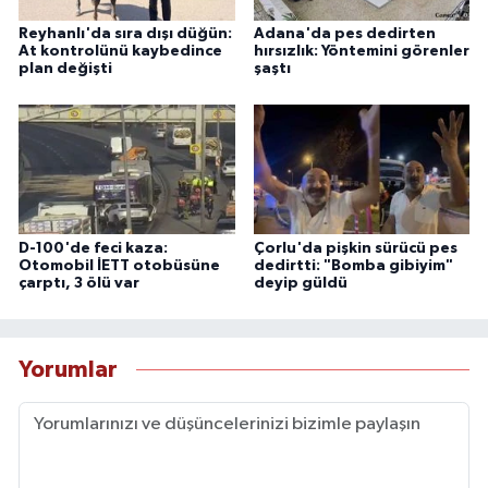
Reyhanlı'da sıra dışı düğün:
Adana'da pes dedirten
At kontrolünü kaybedince
hırsızlık: Yöntemini görenler
plan değişti
şaştı
D-100'de feci kaza:
Çorlu'da pişkin sürücü pes
Otomobil İETT otobüsüne
dedirtti: "Bomba gibiyim"
çarptı, 3 ölü var
deyip güldü
Yorumlar