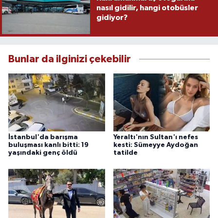
nasıl gidilir, hangi otobüsler
gidiyor?
Bunlar da ilginizi çekebilir
İstanbul'da barışma
Yeraltı'nın Sultan'ı nefes
buluşması kanlı bitti: 19
kesti: Sümeyye Aydoğan
yaşındaki genç öldü
tatilde