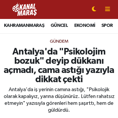
CANLI YAYIN
Kahramanmaraş Nöbetçi Eczaneler
KAHRAMANMARAŞ
GÜNCEL
EKONOMİ
SPOR
KAHRAMANMARAŞ
Kahramanmaraş Hava Durumu
GÜNDEM
GÜNCEL
Kahramanmaraş Namaz Vakitleri
Antalya'da "Psikolojim
bozuk" deyip dükkanı
SPOR
Kahramanmaraş Trafik Yoğunluk Haritası
açmadı, cama astığı yazıyla
SİYASET
Süper Lig Puan Durumu ve Fikstür
dikkat çekti
EKONOMİ
Tüm Manşetler
Antalya'da iş yerinin camına astığı, "Psikolojik
olarak kapalıyız, yarına düşünürüz. Lütfen rahatsız
GÜNDEM
Son Dakika Haberleri
etmeyin" yazısıyla görenleri hem şaşırttı, hem de
güldürdü.
MAGAZİN
Haber Arşivi