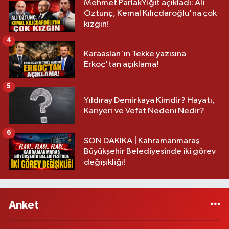
Mehmet ParlakYiğit açıkladı: Ali
Öztunç, Kemal Kılıçdaroğlu'na çok
kızgın!
4
Karaaslan'ın Tekke yazısına
Erkoç'tan açıklama!
5
Yıldıray Demirkaya Kimdir? Hayatı,
Kariyeri ve Vefat Nedeni Nedir?
6
SON DAKİKA | Kahramanmaraş
Büyükşehir Belediyesinde iki görev
değişikliği!
Anket