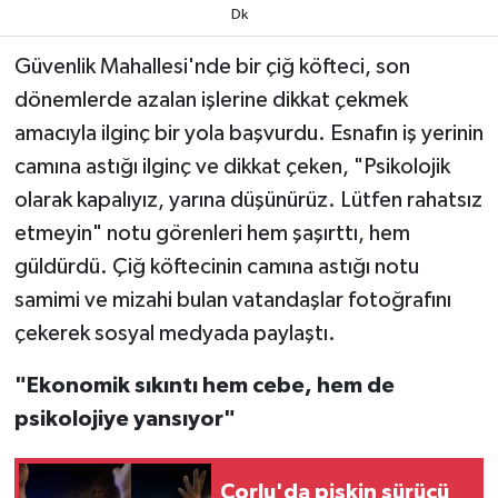
Dk
TEKNOLOJİ
Güvenlik Mahallesi'nde bir çiğ köfteci, son
dönemlerde azalan işlerine dikkat çekmek
YAŞAM
amacıyla ilginç bir yola başvurdu. Esnafın iş yerinin
KÜLTÜR SANAT
camına astığı ilginç ve dikkat çeken, "Psikolojik
olarak kapalıyız, yarına düşünürüz. Lütfen rahatsız
etmeyin" notu görenleri hem şaşırttı, hem
güldürdü. Çiğ köftecinin camına astığı notu
samimi ve mizahi bulan vatandaşlar fotoğrafını
çekerek sosyal medyada paylaştı.
"Ekonomik sıkıntı hem cebe, hem de
psikolojiye yansıyor"
Çorlu'da pişkin sürücü