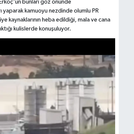
 Erkoç'un bunları göz önünde
rı yaparak kamuoyu nezdinde olumlu PR
ye kaynaklarının heba edildiği, mala ve cana
ıktığı kulislerde konuşuluyor.