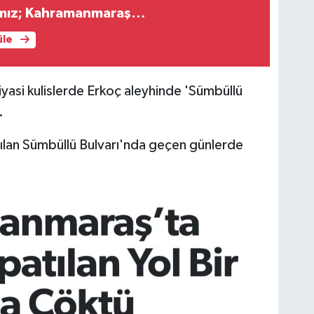
amız; Kahramanmaraş…
üle
iyasi kulislerde Erkoç aleyhinde 'Sümbüllü
.
pılan Sümbüllü Bulvarı'nda geçen günlerde