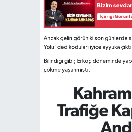
Bizim sevd
İçeriği Görünt
Ancak gelin görün ki son günlerde s
Yolu' dedikoduları iyice ayyuka çıktı
Bilindiği gibi; Erkoç döneminde ya
çökme yaşanmıştı.