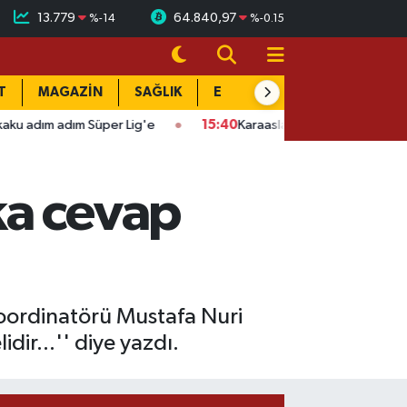
13.779
64.840,97
%
-14
%
-0.15
T
MAGAZİN
SAĞLIK
EĞİTİM
YAŞAM
DÜN
 Lig'e
15:40
Karaaslan'ın acı günü: Dayısı Fahri Büyüksakallı hay
ka cevap
oordinatörü Mustafa Nuri
ir...'' diye yazdı.