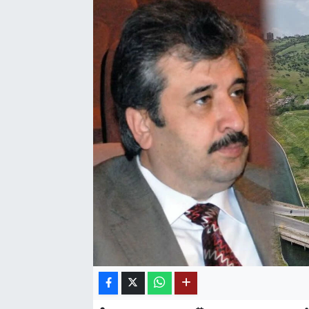
SAĞLIK
EĞİTİM
BÖLGE
KEŞFET
POPÜLER
DÜNYA
TREND
MEDYA
OTOMOTİV