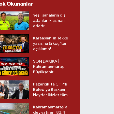
ok Okunanlar
Yeşil sahaların dişi
aslanları klasman
atladı:
Kahramanmaraş’tan
üst lige iki transfer!
Karaaslan'ın Tekke
yazısına Erkoç'tan
açıklama!
SON DAKİKA |
Kahramanmaraş
Büyükşehir
Belediyesinde iki
görev değişikliği!
Pazarcık'ta CHP’li
Belediye Başkanı
Haydar İkizler tüm
ekibiyle istifa etti! İşte
yeni partisi
Kahramanmaraş'a
dev yatırım: 83.4