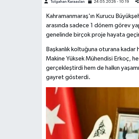
Tolgahan Karaaslan
24.05.2026 - 10:19
TEKNOLOJİ
Kahramanmaraş'ın Kurucu Büyükşehir
arasında sadece 1 dönem görev ya
YAŞAM
genelinde birçok proje hayata geçir
KÜLTÜR SANAT
Başkanlık koltuğuna oturana kadar 
Makine Yüksek Mühendisi Erkoç, hem
gerçekleştirdi hem de halkın yaşamı
gayret gösterdi.