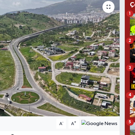
Ç
1
2
3
4
5
-
+
A
A