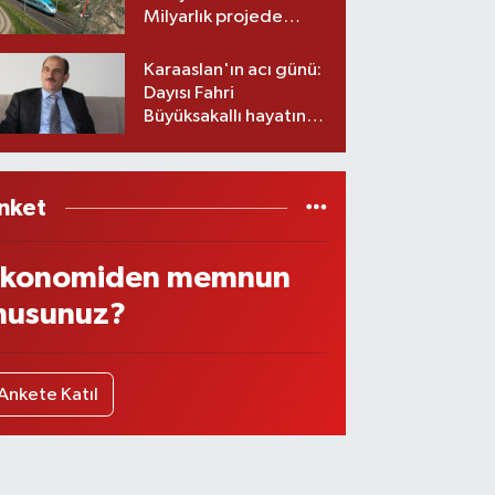
Milyarlık projede
imzalar atıldı
Karaaslan'ın acı günü:
Dayısı Fahri
Büyüksakallı hayatını
kaybetti
nket
konomiden memnun
usunuz?
Ankete Katıl