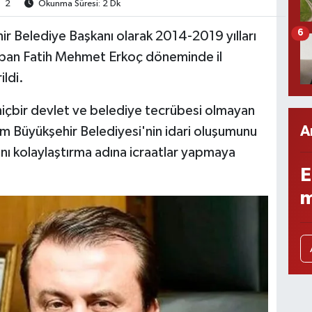
2
Okunma Süresi: 2 Dk
6
 Belediye Başkanı olarak 2014-2019 yılları
pan Fatih Mehmet Erkoç döneminde il
ildi.
hiçbir devlet ve belediye tecrübesi olmayan
A
 Büyükşehir Belediyesi'nin idari oluşumunu
nı kolaylaştırma adına icraatlar yapmaya
E
m