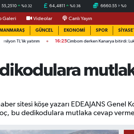
55,2510
64,4811
6660.55
%
0.32
%
0.38
%
0
o Galeri
Videolar
Canlı Yayın
AMANMARAŞ
GÜNCEL
EKONOMİ
SPOR
SİYASE
16:25
Cimbom derken Kanarya bitirdi: Lukaku adım adım Süper
edikodulara mutla
aber sitesi köşe yazarı EDEAJANS Genel K
oç, bu dedikodulara mutlaka cevap vermelid