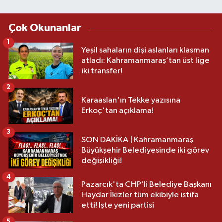
Çok Okunanlar
1
Yeşil sahaların dişi aslanları klasman
atladı: Kahramanmaraş’tan üst lige
iki transfer!
2
Karaaslan'ın Tekke yazısına
Erkoç'tan açıklama!
3
SON DAKİKA | Kahramanmaraş
Büyükşehir Belediyesinde iki görev
değişikliği!
4
Pazarcık'ta CHP’li Belediye Başkanı
Haydar İkizler tüm ekibiyle istifa
etti! İşte yeni partisi
5