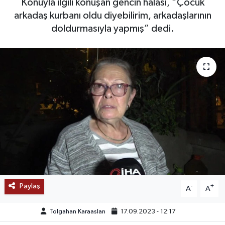
Konuyla ilgili konuşan gencin halası, “Çocuk
arkadaş kurbanı oldu diyebilirim, arkadaşlarının
SAĞLIK
doldurmasıyla yapmış” dedi.
EĞİTİM
BÖLGE
KEŞFET
POPÜLER
DÜNYA
TREND
Paylaş
-
+
A
A
MEDYA
Tolgahan Karaaslan
17.09.2023 - 12:17
OTOMOTİV