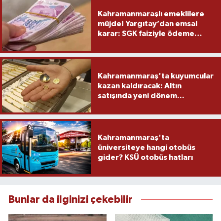
Kahramanmaraşlı emeklilere
müjde! Yargıtay’dan emsal
karar: SGK faiziyle ödeme
yapacak
Kahramanmaraş'ta kuyumcular
kazan kaldıracak: Altın
satışında yeni dönem...
Kahramanmaraş'ta
üniversiteye hangi otobüs
gider? KSÜ otobüs hatları
Bunlar da ilginizi çekebilir