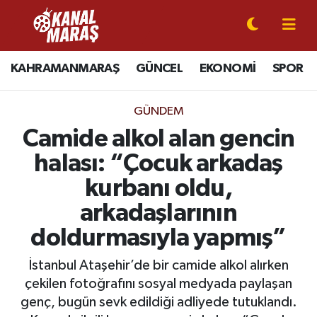
CANLI YAYIN
Kahramanmaraş Nöbetçi Eczaneler
KAHRAMANMARAŞ
GÜNCEL
EKONOMİ
SPOR
KAHRAMANMARAŞ
Kahramanmaraş Hava Durumu
GÜNDEM
GÜNCEL
Kahramanmaraş Namaz Vakitleri
Camide alkol alan gencin
halası: “Çocuk arkadaş
SPOR
Kahramanmaraş Trafik Yoğunluk Haritası
kurbanı oldu,
SİYASET
Süper Lig Puan Durumu ve Fikstür
arkadaşlarının
doldurmasıyla yapmış”
EKONOMİ
Tüm Manşetler
İstanbul Ataşehir’de bir camide alkol alırken
GÜNDEM
Son Dakika Haberleri
çekilen fotoğrafını sosyal medyada paylaşan
genç, bugün sevk edildiği adliyede tutuklandı.
MAGAZİN
Haber Arşivi