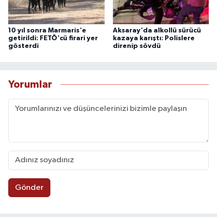
10 yıl sonra Marmaris'e
Aksaray'da alkollü sürücü
getirildi: FETÖ'cü firari yer
kazaya karıştı: Polislere
gösterdi
direnip sövdü
Yorumlar
Gönder