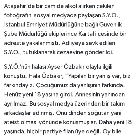
Ataşehir’de bir camide alkol alırken çekilen
TEKNOLOJİ
fotoğrafını sosyal medyada paylaşan S.Y.Ö.,
İstanbul Emniyet Müdürlüğüne bağlı Güvenlik
YAŞAM
Şube Müdürlüğü ekiplerince Kartal ilçesinde bir
adreste yakalanmıştı. Adliyeye sevk edilen
KÜLTÜR SANAT
S.Y.Ö., tutuklanarak cezaevine gönderildi.
S.Y.Ö.’nün halası Ayser Özbakır olayla ilgili
konuştu. Hala Özbakır, “Yapılan bir yanlış var, biz
farkındayız. Çocuğumuz da yanlışının farkında.
Henüz yeni 18 yaşına girdi. Annesinin yanından
ayrılmaz. Bu sosyal medya üzerinden bir takım
arkadaşlar edinmiş. Onu dinden soğutan yani
ateist olması yönünde konuşmuşlar. Daha yeni 18
yaşında, hiçbir partiye filan üye değil. Oy bile