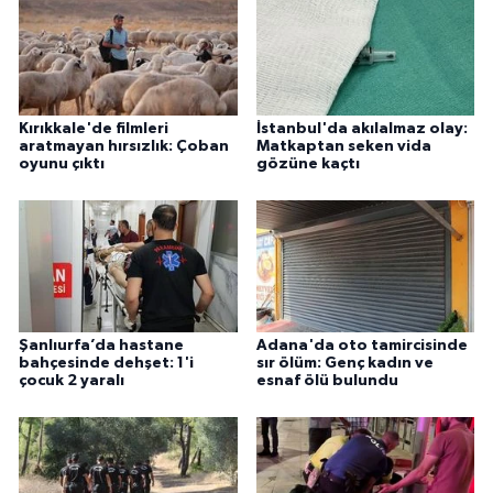
Kırıkkale'de filmleri
İstanbul'da akılalmaz olay:
aratmayan hırsızlık: Çoban
Matkaptan seken vida
oyunu çıktı
gözüne kaçtı
Şanlıurfa’da hastane
Adana'da oto tamircisinde
bahçesinde dehşet: 1'i
sır ölüm: Genç kadın ve
çocuk 2 yaralı
esnaf ölü bulundu