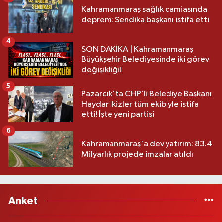
Kahramanmaraş sağlık camiasında
deprem: Sendika başkanı istifa etti
4
SON DAKİKA | Kahramanmaraş
Büyükşehir Belediyesinde iki görev
değişikliği!
5
Pazarcık'ta CHP’li Belediye Başkanı
Haydar İkizler tüm ekibiyle istifa
etti! İşte yeni partisi
6
Kahramanmaraş'a dev yatırım: 83.4
Milyarlık projede imzalar atıldı
Anket