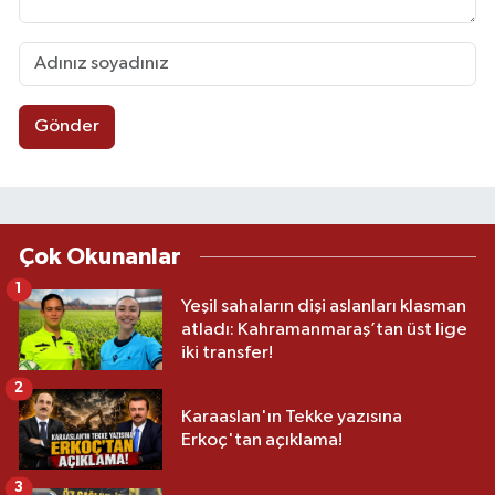
Gönder
Çok Okunanlar
1
Yeşil sahaların dişi aslanları klasman
atladı: Kahramanmaraş’tan üst lige
iki transfer!
2
Karaaslan'ın Tekke yazısına
Erkoç'tan açıklama!
3