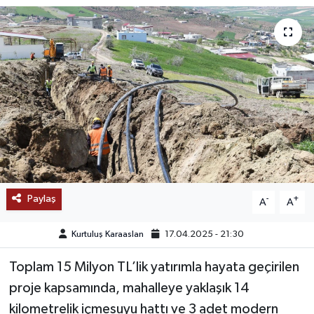
SAĞLIK
EĞİTİM
BÖLGE
KEŞFET
POPÜLER
Paylaş
-
+
A
A
DÜNYA
Kurtuluş Karaaslan
17.04.2025 - 21:30
TREND
Toplam 15 Milyon TL’lik yatırımla hayata geçirilen
MEDYA
proje kapsamında, mahalleye yaklaşık 14
kilometrelik içmesuyu hattı ve 3 adet modern
OTOMOTİV