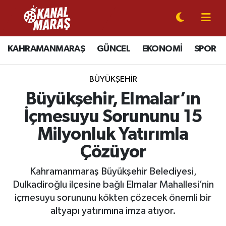
CANLI YAYIN
Kahramanmaraş Nöbetçi Eczaneler
KAHRAMANMARAŞ
GÜNCEL
EKONOMİ
SPOR
KAHRAMANMARAŞ
Kahramanmaraş Hava Durumu
BÜYÜKŞEHİR
GÜNCEL
Kahramanmaraş Namaz Vakitleri
Büyükşehir, Elmalar’ın
İçmesuyu Sorununu 15
SPOR
Kahramanmaraş Trafik Yoğunluk Haritası
Milyonluk Yatırımla
SİYASET
Süper Lig Puan Durumu ve Fikstür
Çözüyor
EKONOMİ
Tüm Manşetler
Kahramanmaraş Büyükşehir Belediyesi,
Dulkadiroğlu ilçesine bağlı Elmalar Mahallesi’nin
GÜNDEM
Son Dakika Haberleri
içmesuyu sorununu kökten çözecek önemli bir
altyapı yatırımına imza atıyor.
MAGAZİN
Haber Arşivi