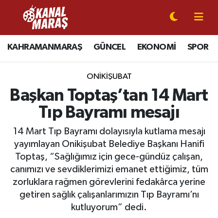
CANLI YAYIN
Kahramanmaraş Nöbetçi Eczaneler
KAHRAMANMARAŞ
GÜNCEL
EKONOMİ
SPOR
KAHRAMANMARAŞ
Kahramanmaraş Hava Durumu
ONİKİŞUBAT
GÜNCEL
Kahramanmaraş Namaz Vakitleri
Başkan Toptaş’tan 14 Mart
Tıp Bayramı mesajı
SPOR
Kahramanmaraş Trafik Yoğunluk Haritası
14 Mart Tıp Bayramı dolayısıyla kutlama mesajı
SİYASET
Süper Lig Puan Durumu ve Fikstür
yayımlayan Onikişubat Belediye Başkanı Hanifi
Toptaş, “Sağlığımız için gece-gündüz çalışan,
EKONOMİ
Tüm Manşetler
canımızı ve sevdiklerimizi emanet ettiğimiz, tüm
zorluklara rağmen görevlerini fedakârca yerine
GÜNDEM
Son Dakika Haberleri
getiren sağlık çalışanlarımızın Tıp Bayramı’nı
kutluyorum” dedi.
MAGAZİN
Haber Arşivi