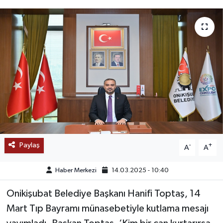
SAĞLIK
EĞİTİM
BÖLGE
KEŞFET
POPÜLER
DÜNYA
Paylaş
-
+
A
A
TREND
Haber Merkezi
14.03.2025 - 10:40
Onikişubat Belediye Başkanı Hanifi Toptaş, 14
MEDYA
Mart Tıp Bayramı münasebetiyle kutlama mesajı
OTOMOTİV