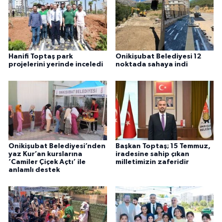
Hanifi Toptaş park
Onikişubat Belediyesi 12
projelerini yerinde inceledi
noktada sahaya indi
Onikişubat Belediyesi’nden
Başkan Toptaş; 15 Temmuz,
yaz Kur’an kurslarına
iradesine sahip çıkan
‘Camiler Çiçek Açtı’ ile
milletimizin zaferidir
anlamlı destek