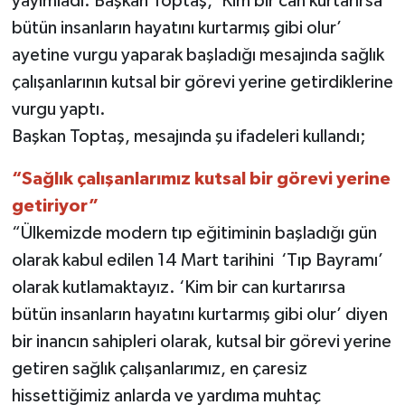
yayımladı. Başkan Toptaş, ‘Kim bir can kurtarırsa
bütün insanların hayatını kurtarmış gibi olur’
TEKNOLOJİ
ayetine vurgu yaparak başladığı mesajında sağlık
çalışanlarının kutsal bir görevi yerine getirdiklerine
YAŞAM
vurgu yaptı.
KÜLTÜR SANAT
Başkan Toptaş, mesajında şu ifadeleri kullandı;
“Sağlık çalışanlarımız kutsal bir görevi yerine
getiriyor”
“Ülkemizde modern tıp eğitiminin başladığı gün
olarak kabul edilen 14 Mart tarihini ‘Tıp Bayramı’
olarak kutlamaktayız. ‘Kim bir can kurtarırsa
bütün insanların hayatını kurtarmış gibi olur’ diyen
bir inancın sahipleri olarak, kutsal bir görevi yerine
getiren sağlık çalışanlarımız, en çaresiz
hissettiğimiz anlarda ve yardıma muhtaç