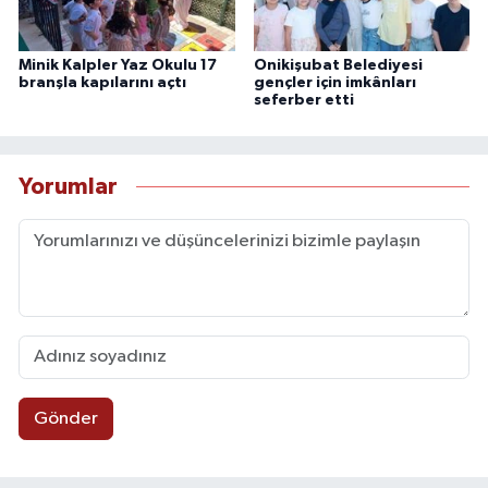
Minik Kalpler Yaz Okulu 17
Onikişubat Belediyesi
branşla kapılarını açtı
gençler için imkânları
seferber etti
Yorumlar
Gönder