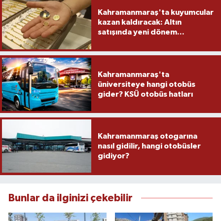
Kahramanmaraş'ta kuyumcular
kazan kaldıracak: Altın
satışında yeni dönem...
Kahramanmaraş'ta
üniversiteye hangi otobüs
gider? KSÜ otobüs hatları
Kahramanmaraş otogarına
nasıl gidilir, hangi otobüsler
gidiyor?
Bunlar da ilginizi çekebilir