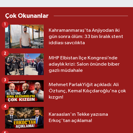
Çok Okunanlar
1
Kahramanmaraş'ta Anjiyodan iki
gün sonra ölüm: 33 bin liralık stent
iddiası savcılıkta
2
MHP Elbistan İlçe Kongresi’nde
adaylık krizi: Salon önünde biber
gazlı müdahale
3
Mehmet ParlakYiğit açıkladı: Ali
Öztunç, Kemal Kılıçdaroğlu'na çok
kızgın!
4
Karaaslan'ın Tekke yazısına
Erkoç'tan açıklama!