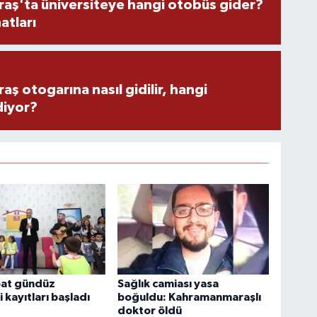
ş'ta üniversiteye hangi otobüs gider?
atları
 otogarına nasıl gidilir, hangi
diyor?
bat gündüz
Sağlık camiası yasa
 kayıtları başladı
boğuldu: Kahramanmaraşlı
doktor öldü