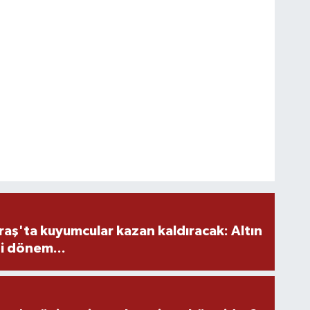
ş'ta kuyumcular kazan kaldıracak: Altın
i dönem...