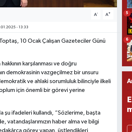
5
-
+
A
A
01.2025 - 13:33
6
 Toptaş, 10 Ocak Çalışan Gazeteciler Günü
hakkının karşılanması ve doğru
nın demokrasinin vazgeçilmez bir unsuru
A
okratik ve ahlaki sorumluluk bilinciyle ilkeli
toplum için önemli bir görevi yerine
E
m
şu ifadeleri kullandı, “Sözlerime, başta
 vatandaşlarımızın haber alma ve bilgi
fedakârca görev yapan, üstlendikleri