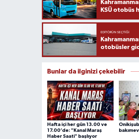
Kahramanmara
KSÜ otobüs h
EDITÖRÜN SEÇTIĞI
Kahramanmaraş
otobüsler gi
Bunlar da ilginizi çekebilir
Hafta içi her gün 13.00 ve
Onikişu
17.00’de: "Kanal Maraş
bakımevi
Haber Saati" başlıyor