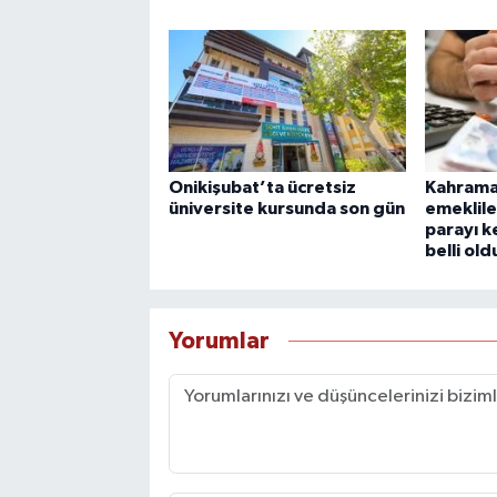
Onikişubat’ta ücretsiz
Kahrama
üniversite kursunda son gün
emeklile
parayı k
belli old
Yorumlar