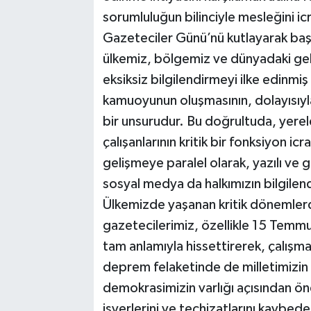
sorumluluğun bilinciyle mesleğini i
Gazeteciler Günü’nü kutlayarak baş
ülkemiz, bölgemiz ve dünyadaki geli
eksiksiz bilgilendirmeyi ilke edinmiş 
kamuoyunun oluşmasının, dolayısıyl
bir unsurudur. Bu doğrultuda, yere
çalışanlarının kritik bir fonksiyon ic
gelişmeye paralel olarak, yazılı ve g
sosyal medya da halkımızın bilgilen
Ülkemizde yaşanan kritik dönemlerde
gazetecilerimiz, özellikle 15 Temmuz
tam anlamıyla hissettirerek, çalışma
deprem felaketinde de milletimizin 
demokrasimizin varlığı açısından ö
işyerlerini ve teçhizatlarını kaybed