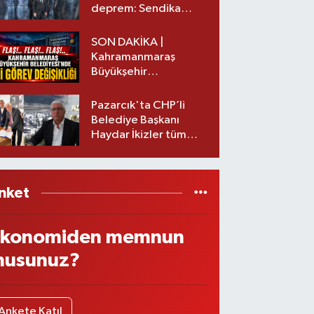
deprem: Sendika
başkanı istifa etti
SON DAKİKA |
Kahramanmaraş
Büyükşehir
Belediyesinde iki
görev değişikliği!
Pazarcık'ta CHP’li
Belediye Başkanı
Haydar İkizler tüm
ekibiyle istifa etti! İşte
yeni partisi
nket
konomiden memnun
usunuz?
Ankete Katıl