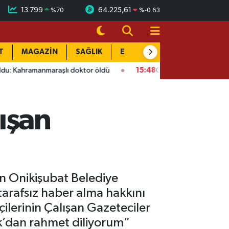
13.799
64.225,61
%
70
%
-0.63
T
MAGAZİN
SAĞLIK
EĞİTİM
YAŞAM
DÜN
maraşlı doktor öldü
15:48
Onikişubat’ta ücretsiz üniversite k
ışan
n Onikişubat Belediye
tarafsız haber alma hakkını
ilerinin Çalışan Gazeteciler
k’dan rahmet diliyorum”