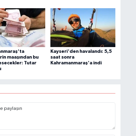
nmaraş'ta
Kayseri'den havalandı: 5,5
rin maaşından bu
saat sonra
esecekler: Tutar
Kahramanmaraş'a indi
u