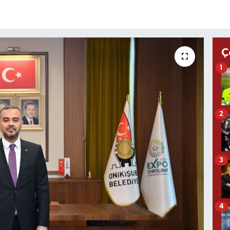
Ç
1
2
3
4