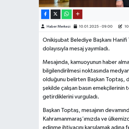
TEKNOLOJİ
Haber Merkezi
10.01.2025 - 09:00
10.
YAŞAM
Onikişubat Belediye Başkanı Hanifi
KÜLTÜR SANAT
dolayısıyla mesaj yayımladı.
Mesajında, kamuoyunun haber alma 
bilgilendirilmesi noktasında medya
olduğunu belirten Başkan Toptaş, dem
şekilde çalışan basın emekçilerinin 
getirdiklerini vurguladı.
Başkan Toptaş, mesajının devamında 
Kahramanmaraş’ımızda ve ülkemizde,
edinme ihtiyacını karşılamak adına 