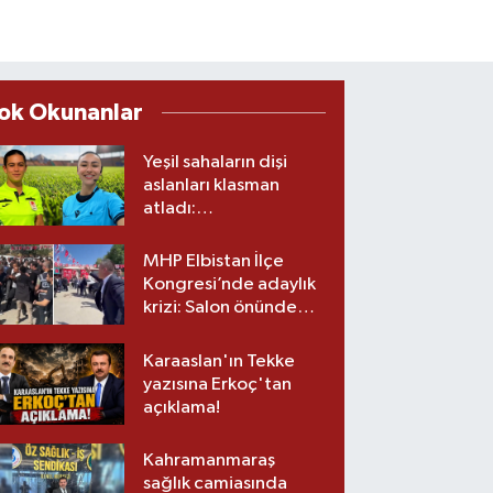
ok Okunanlar
Yeşil sahaların dişi
aslanları klasman
atladı:
Kahramanmaraş’tan
üst lige iki transfer!
MHP Elbistan İlçe
Kongresi’nde adaylık
krizi: Salon önünde
biber gazlı müdahale
Karaaslan'ın Tekke
yazısına Erkoç'tan
açıklama!
Kahramanmaraş
sağlık camiasında