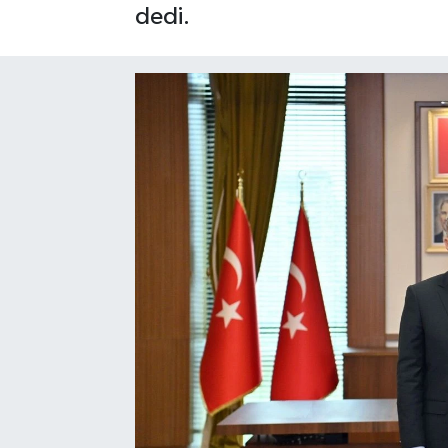
dedi.
SAĞLIK
EĞİTİM
BÖLGE
KEŞFET
POPÜLER
DÜNYA
TREND
MEDYA
OTOMOTİV