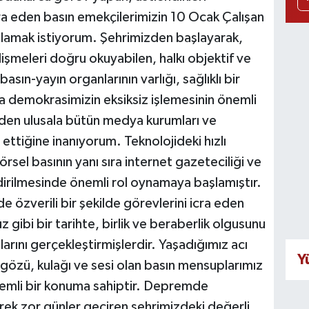
cra eden basın emekçilerimizin 10 Ocak Çalışan
lamak istiyorum. Şehrimizden başlayarak,
şmeleri doğru okuyabilen, halkı objektif ve
basın-yayın organlarının varlığı, sağlıklı bir
a demokrasimizin eksiksiz işlemesinin önemli
lden ulusala bütün medya kurumları ve
ra ettiğine inanıyorum. Teknolojideki hızlı
örsel basının yanı sıra internet gazeteciliği ve
dirilmesinde önemli rol oynamaya başlamıştır.
 özverili bir şekilde görevlerini icra eden
 gibi bir tarihte, birlik ve beraberlik olgusunu
larını gerçekleştirmişlerdir. Yaşadığımız acı
Y
gözü, kulağı ve sesi olan basın mensuplarımız
nemli bir konuma sahiptir. Depremde
erek zor günler geçiren şehrimizdeki değerli