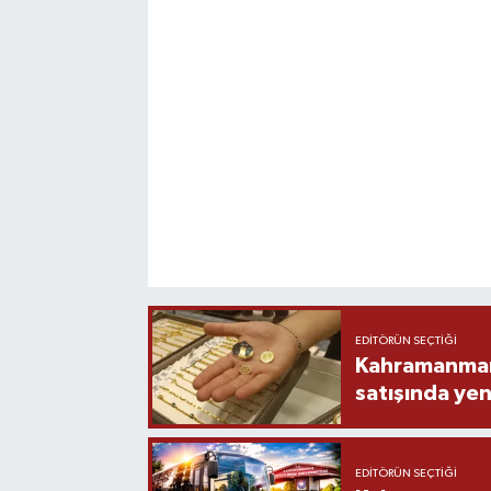
EDITÖRÜN SEÇTIĞI
Kahramanmara
satışında yen
EDITÖRÜN SEÇTIĞI