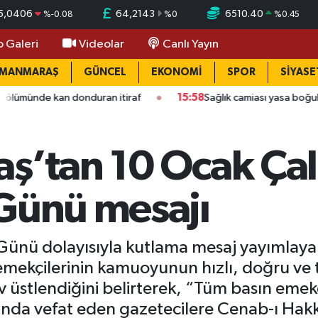
5,0406
64,2143
6510.40
%
-0.08
%
0
%
0.45
o Galeri
Videolar
Canlı Yayın
AMANMARAŞ
GÜNCEL
EKONOMİ
SPOR
SİYASE
n donduran itiraf
15:58
Sağlık camiası yasa boğuldu: Kahraman
ş’tan 10 Ocak Çal
 Günü mesajı
Günü dolayısıyla kutlama mesaj yayımlaya
emekçilerinin kamuoyunun hızlı, doğru ve 
 üstlendiğini belirterek, “Tüm basın emekç
ında vefat eden gazetecilere Cenab-ı Hak