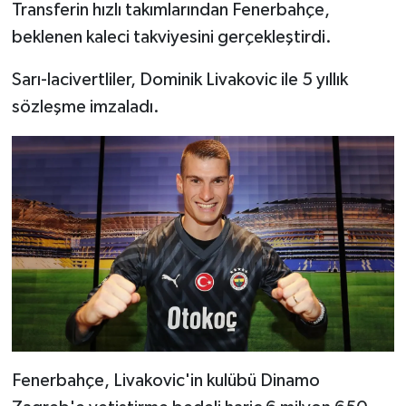
Transferin hızlı takımlarından Fenerbahçe,
beklenen kaleci takviyesini gerçekleştirdi.
TEKNOLOJİ
Sarı-lacivertliler, Dominik Livakovic ile 5 yıllık
YAŞAM
sözleşme imzaladı.
KÜLTÜR SANAT
Fenerbahçe, Livakovic'in kulübü Dinamo