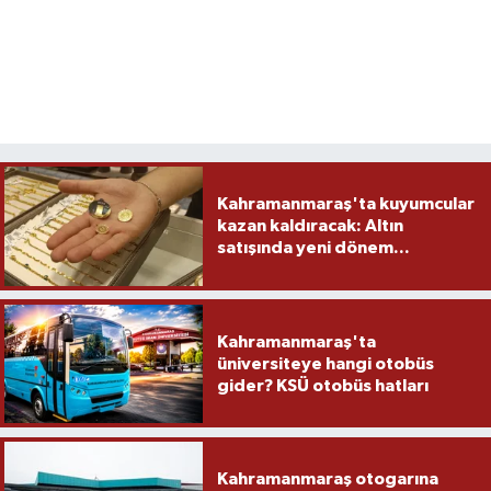
Kahramanmaraş'ta kuyumcular
kazan kaldıracak: Altın
satışında yeni dönem...
Kahramanmaraş'ta
üniversiteye hangi otobüs
gider? KSÜ otobüs hatları
Kahramanmaraş otogarına