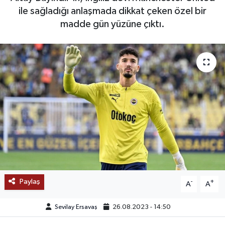
ile sağladığı anlaşmada dikkat çeken özel bir
SAĞLIK
madde gün yüzüne çıktı.
EĞİTİM
BÖLGE
KEŞFET
POPÜLER
DÜNYA
TREND
Paylaş
-
+
A
A
MEDYA
Sevilay Ersavaş
26.08.2023 - 14:50
OTOMOTİV