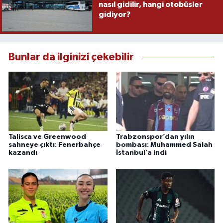
nasıl gidilir, hangi otobüsler
gidiyor?
Bunlar da ilginizi çekebilir
Talisca ve Greenwood
Trabzonspor’dan yılın
sahneye çıktı: Fenerbahçe
bombası: Muhammed Salah
kazandı
İstanbul’a indi