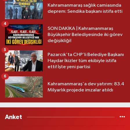
Kahramanmaraş sağlık camiasında
deprem: Sendika başkanı istifa etti
4
SON DAKİKA | Kahramanmaraş
Büyükşehir Belediyesinde iki görev
değişikliği!
5
Pazarcık'ta CHP’li Belediye Başkanı
Haydar İkizler tüm ekibiyle istifa
etti! İşte yeni partisi
6
Kahramanmaraş'a dev yatırım: 83.4
Milyarlık projede imzalar atıldı
Anket