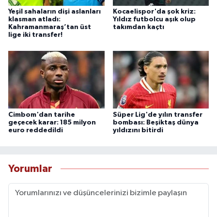
Yeşil sahaların dişi aslanları
Kocaelispor'da şok kriz:
klasman atladı:
Yıldız futbolcu aşık olup
Kahramanmaraş’tan üst
takımdan kaçtı
lige iki transfer!
Cimbom'dan tarihe
Süper Lig'de yılın transfer
geçecek karar: 185 milyon
bombası: Beşiktaş dünya
euro reddedildi
yıldızını bitirdi
Yorumlar