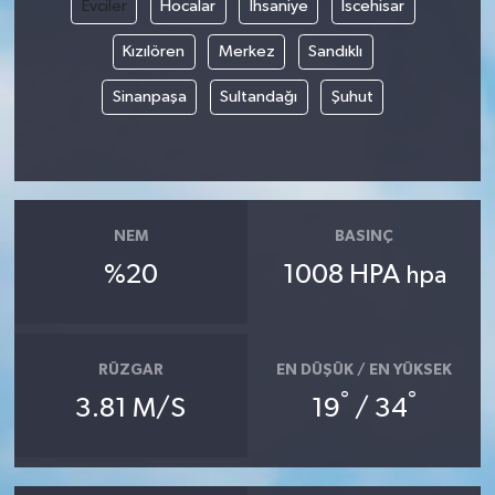
Evciler
Hocalar
İhsaniye
İscehisar
TEKNOLOJİ
Kızılören
Merkez
Sandıklı
Sinanpaşa
Sultandağı
Şuhut
YAŞAM
KÜLTÜR SANAT
NEM
BASINÇ
%20
1008 HPA
hpa
RÜZGAR
EN DÜŞÜK / EN YÜKSEK
°
°
3.81 M/S
19
/ 34