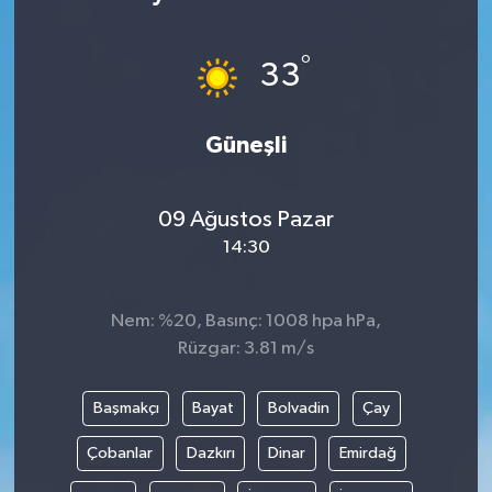
SAĞLIK
°
33
EĞİTİM
Güneşli
BÖLGE
KEŞFET
09 Ağustos Pazar
14:30
POPÜLER
DÜNYA
Nem: %20, Basınç: 1008 hpa hPa,
Rüzgar: 3.81 m/s
TREND
Başmakçı
Bayat
Bolvadin
Çay
MEDYA
Çobanlar
Dazkırı
Dinar
Emirdağ
OTOMOTİV