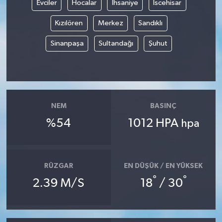
Evciler
Hocalar
İhsaniye
İscehisar
TEKNOLOJİ
Kızılören
Merkez
Sandıklı
Sinanpaşa
Sultandağı
Şuhut
YAŞAM
KÜLTÜR SANAT
NEM
BASINÇ
%54
1012 HPA
hpa
RÜZGAR
EN DÜŞÜK / EN YÜKSEK
°
°
2.39 M/S
18
/ 30