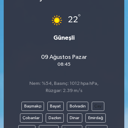
SAĞLIK
°
22
EĞİTİM
Güneşli
BÖLGE
KEŞFET
09 Ağustos Pazar
08:45
POPÜLER
DÜNYA
Nem: %54, Basınç: 1012 hpa hPa,
Rüzgar: 2.39 m/s
TREND
Başmakçı
Bayat
Bolvadin
Çay
MEDYA
Çobanlar
Dazkırı
Dinar
Emirdağ
OTOMOTİV