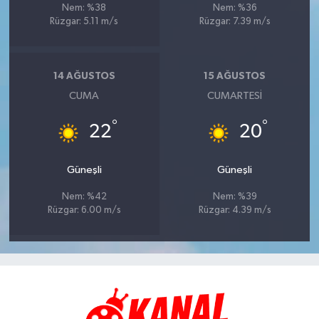
Nem: %38
Nem: %36
Rüzgar: 5.11 m/s
Rüzgar: 7.39 m/s
14 AĞUSTOS
15 AĞUSTOS
CUMA
CUMARTESI
°
°
22
20
Güneşli
Güneşli
Nem: %42
Nem: %39
Rüzgar: 6.00 m/s
Rüzgar: 4.39 m/s