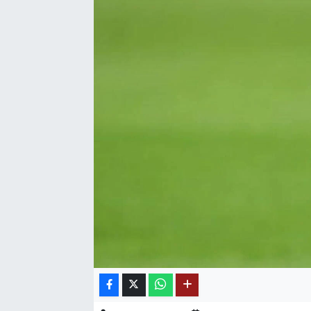
SAĞLIK
EĞİTİM
BÖLGE
KEŞFET
POPÜLER
DÜNYA
TREND
MEDYA
OTOMOTİV