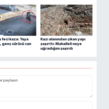
 feci kaza: Yaya
Kazı alanından çıkan yapı
, genç sürücü can
şaşırttı: Mahalleli neye
uğradığını şaşırdı