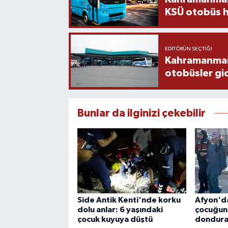
KSÜ otobüs h
EDITÖRÜN SEÇTIĞI
Kahramanmaraş
otobüsler gi
Bunlar da ilginizi çekebilir
Side Antik Kenti'nde korku
Afyon'da
dolu anlar: 6 yaşındaki
çocuğun
çocuk kuyuya düştü
donduran