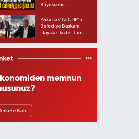
Büyükşehir
Belediyesinde iki
görev değişikliği!
Pazarcık'ta CHP’li
Belediye Başkanı
Haydar İkizler tüm
ekibiyle istifa etti! İşte
yeni partisi
nket
konomiden memnun
usunuz?
Ankete Katıl