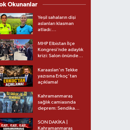
ok Okunanlar
Yeşil sahaların dişi
aslanları klasman
atladı:
Kahramanmaraş’tan
üst lige iki transfer!
MHP Elbistan İlçe
Kongresi’nde adaylık
krizi: Salon önünde
biber gazlı müdahale
Karaaslan'ın Tekke
yazısına Erkoç'tan
açıklama!
Kahramanmaraş
sağlık camiasında
deprem: Sendika
başkanı istifa etti
SON DAKİKA |
Kahramanmaraş