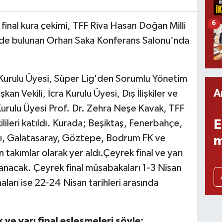
6
 final kura çekimi, TFF Riva Hasan Doğan Milli
'nde bulunan Orhan Saka Konferans Salonu'nda
a Kurulu Üyesi, Süper Lig'den Sorumlu Yönetim
A
 Vekili, İcra Kurulu Üyesi, Dış İlişkiler ve
Kurulu Üyesi Prof. Dr. Zehra Neşe Kavak, TFF
E
ilileri katıldı. Kurada; Beşiktaş, Fenerbahçe,
ı, Galatasaray, Göztepe, Bodrum FK ve
m
takımlar olarak yer aldı.Çeyrek final ve yarı
anacak. Çeyrek final müsabakaları 1-3 Nisan
şmaları ise 22-24 Nisan tarihleri arasında
ve yarı final eşleşmeleri şöyle: