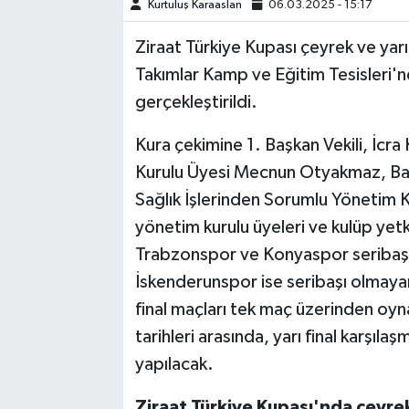
Kurtuluş Karaaslan
06.03.2025 - 15:17
TEKNOLOJİ
Ziraat Türkiye Kupası çeyrek ve yarı
Takımlar Kamp ve Eğitim Tesisleri
YAŞAM
gerçekleştirildi.
KÜLTÜR SANAT
Kura çekimine 1. Başkan Vekili, İcr
Kurulu Üyesi Mecnun Otyakmaz, Başkan
Sağlık İşlerinden Sorumlu Yönetim 
yönetim kurulu üyeleri ve kulüp yetk
Trabzonspor ve Konyaspor seribaş
İskenderunspor ise seribaşı olmayan 
final maçları tek maç üzerinden oyn
tarihleri arasında, yarı final karşıla
yapılacak.
Ziraat Türkiye Kupası'nda çeyrek 