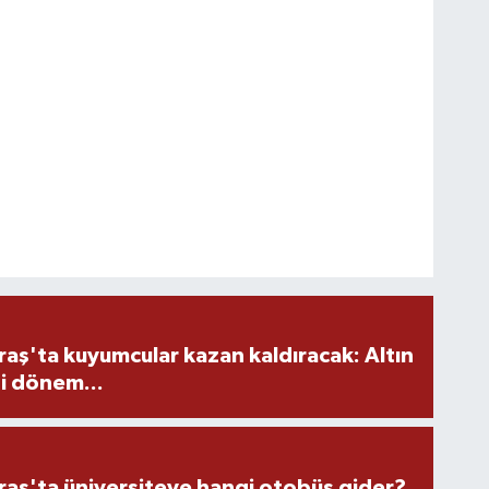
ş'ta kuyumcular kazan kaldıracak: Altın
i dönem...
ş'ta üniversiteye hangi otobüs gider?