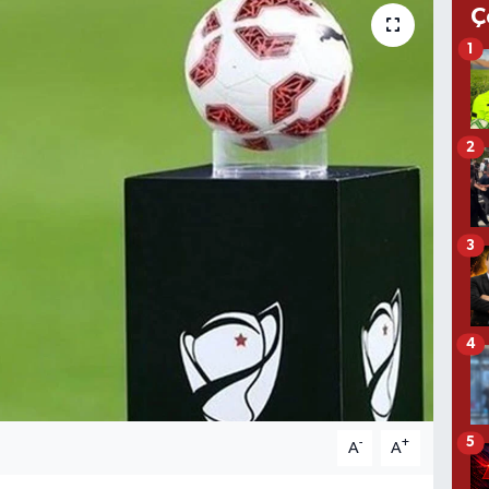
Ç
1
2
3
4
5
-
+
A
A