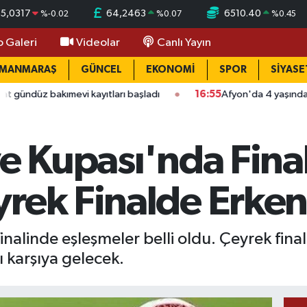
55,0317
64,2463
6510.40
%
-0.02
%
0.07
%
0.45
o Galeri
Videolar
Canlı Yayın
AMANMARAŞ
GÜNCEL
EKONOMİ
SPOR
SİYASE
kımevi kayıtları başladı
16:55
Afyon'da 4 yaşındaki çocuğun 
ye Kupası'nda Fina
rek Finalde Erken
inalinde eşleşmeler belli oldu. Çeyrek fin
 karşıya gelecek.