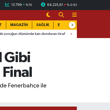
13.799
64.225,61
%
70
%
-0.63
T
MAGAZİN
SAĞLIK
EĞİTİM
YAŞAM
DÜN
ölümünde kan donduran itiraf
15:58
Sağlık camiası yasa boğul
l Gibi
 Final
alde Fenerbahçe ile