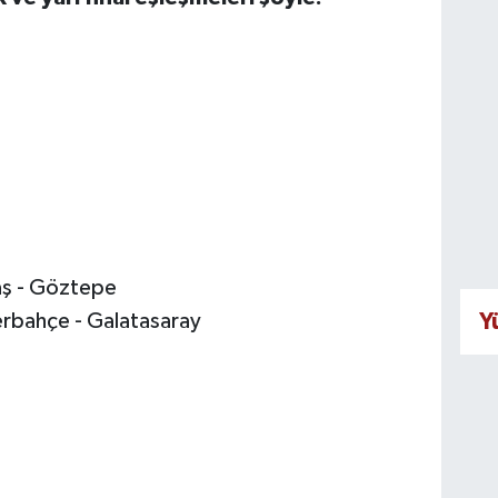
aş - Göztepe
Y
rbahçe - Galatasaray