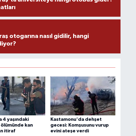
atları
 otogarına nasıl gidilir, hangi
diyor?
 4 yaşındaki
Kastamonu'da dehşet
 ölümünde kan
gecesi: Komşusunu vurup
 itiraf
evini ateşe verdi