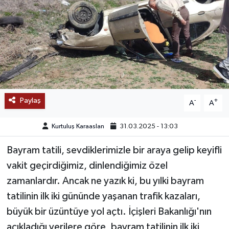
SAĞLIK
EĞİTİM
BÖLGE
KEŞFET
Paylaş
-
+
A
A
POPÜLER
Kurtuluş Karaaslan
31.03.2025 - 13:03
DÜNYA
Bayram tatili, sevdiklerimizle bir araya gelip keyifli
vakit geçirdiğimiz, dinlendiğimiz özel
TREND
zamanlardır. Ancak ne yazık ki, bu yılki bayram
tatilinin ilk iki gününde yaşanan trafik kazaları,
MEDYA
büyük bir üzüntüye yol açtı. İçişleri Bakanlığı'nın
açıkladığı verilere göre, bayram tatilinin ilk iki
OTOMOTİV