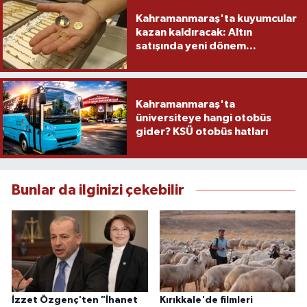
Kahramanmaraş'ta kuyumcular
kazan kaldıracak: Altın
satışında yeni dönem...
Kahramanmaraş'ta
üniversiteye hangi otobüs
gider? KSÜ otobüs hatları
Bunlar da ilginizi çekebilir
İzzet Özgenç'ten "İhanet
Kırıkkale'de filmleri