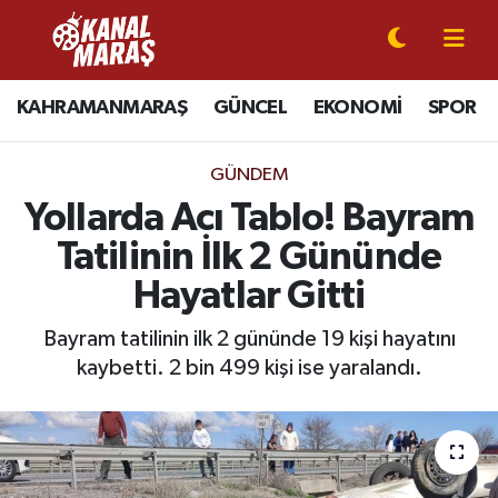
CANLI YAYIN
Kahramanmaraş Nöbetçi Eczaneler
KAHRAMANMARAŞ
GÜNCEL
EKONOMİ
SPOR
KAHRAMANMARAŞ
Kahramanmaraş Hava Durumu
GÜNDEM
GÜNCEL
Kahramanmaraş Namaz Vakitleri
Yollarda Acı Tablo! Bayram
Tatilinin İlk 2 Gününde
SPOR
Kahramanmaraş Trafik Yoğunluk Haritası
Hayatlar Gitti
SİYASET
Süper Lig Puan Durumu ve Fikstür
Bayram tatilinin ilk 2 gününde 19 kişi hayatını
kaybetti. 2 bin 499 kişi ise yaralandı.
EKONOMİ
Tüm Manşetler
GÜNDEM
Son Dakika Haberleri
MAGAZİN
Haber Arşivi