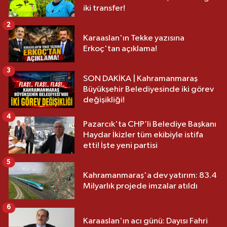
iki transfer!
2
Karaaslan'ın Tekke yazısına
Erkoç'tan açıklama!
3
SON DAKİKA | Kahramanmaraş
Büyükşehir Belediyesinde iki görev
değişikliği!
4
Pazarcık'ta CHP’li Belediye Başkanı
Haydar İkizler tüm ekibiyle istifa
etti! İşte yeni partisi
5
Kahramanmaraş'a dev yatırım: 83.4
Milyarlık projede imzalar atıldı
6
Karaaslan'ın acı günü: Dayısı Fahri