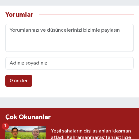
Yorumlar
Gönder
Çok Okunanlar
1
Yeşil sahaların dişi aslanları klasman
atladı: Kahramanmaraş’tan üst lige