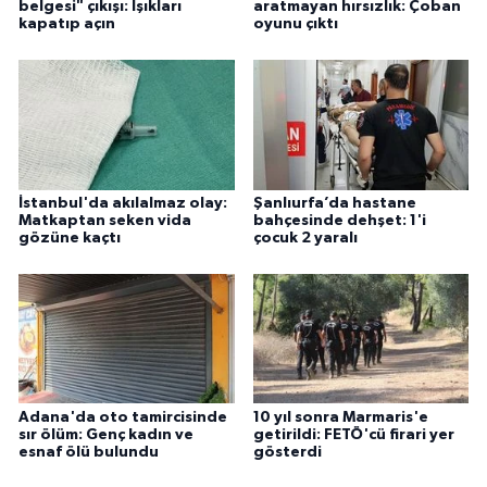
belgesi" çıkışı: Işıkları
aratmayan hırsızlık: Çoban
kapatıp açın
oyunu çıktı
İstanbul'da akılalmaz olay:
Şanlıurfa’da hastane
Matkaptan seken vida
bahçesinde dehşet: 1'i
gözüne kaçtı
çocuk 2 yaralı
Adana'da oto tamircisinde
10 yıl sonra Marmaris'e
sır ölüm: Genç kadın ve
getirildi: FETÖ'cü firari yer
esnaf ölü bulundu
gösterdi