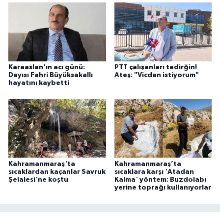
Karaaslan'ın acı günü:
PTT çalışanları tedirğin!
Dayısı Fahri Büyüksakallı
Ateş: "Vicdan istiyorum"
hayatını kaybetti
Kahramanmaraş'ta
Kahramanmaraş’ta
sıcaklardan kaçanlar Savruk
sıcaklara karşı 'Atadan
Şelalesi'ne koştu
Kalma' yöntem: Buzdolabı
yerine toprağı kullanıyorlar