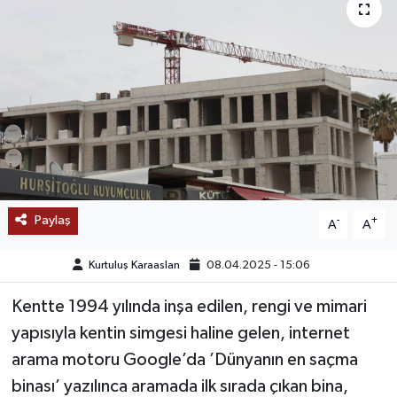
SAĞLIK
EĞİTİM
BÖLGE
KEŞFET
POPÜLER
Paylaş
-
+
A
A
DÜNYA
Kurtuluş Karaaslan
08.04.2025 - 15:06
TREND
Kentte 1994 yılında inşa edilen, rengi ve mimari
yapısıyla kentin simgesi haline gelen, internet
MEDYA
arama motoru Google’da ’Dünyanın en saçma
binası’ yazılınca aramada ilk sırada çıkan bina,
OTOMOTİV