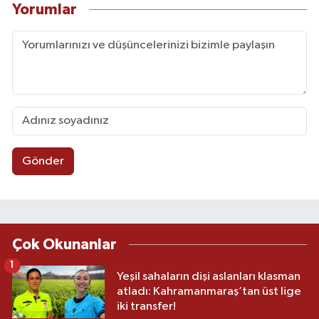
Yorumlar
Gönder
Çok Okunanlar
1
Yeşil sahaların dişi aslanları klasman
atladı: Kahramanmaraş’tan üst lige
iki transfer!