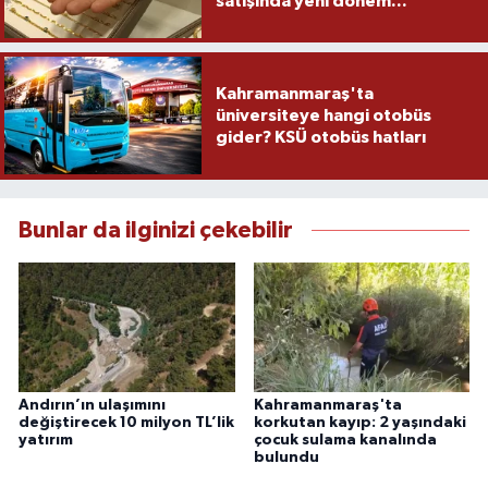
satışında yeni dönem...
Kahramanmaraş'ta
üniversiteye hangi otobüs
gider? KSÜ otobüs hatları
Bunlar da ilginizi çekebilir
Andırın’ın ulaşımını
Kahramanmaraş'ta
değiştirecek 10 milyon TL’lik
korkutan kayıp: 2 yaşındaki
yatırım
çocuk sulama kanalında
bulundu