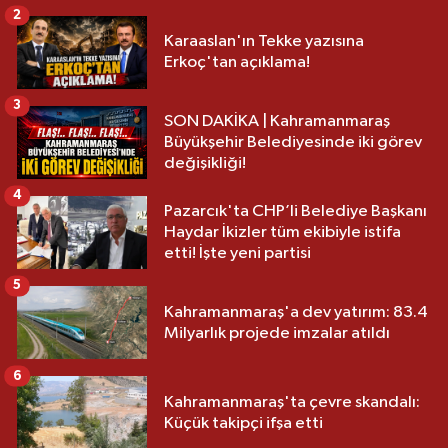
2
Karaaslan'ın Tekke yazısına
Erkoç'tan açıklama!
3
SON DAKİKA | Kahramanmaraş
Büyükşehir Belediyesinde iki görev
değişikliği!
4
Pazarcık'ta CHP’li Belediye Başkanı
Haydar İkizler tüm ekibiyle istifa
etti! İşte yeni partisi
5
Kahramanmaraş'a dev yatırım: 83.4
Milyarlık projede imzalar atıldı
6
Kahramanmaraş'ta çevre skandalı:
Küçük takipçi ifşa etti