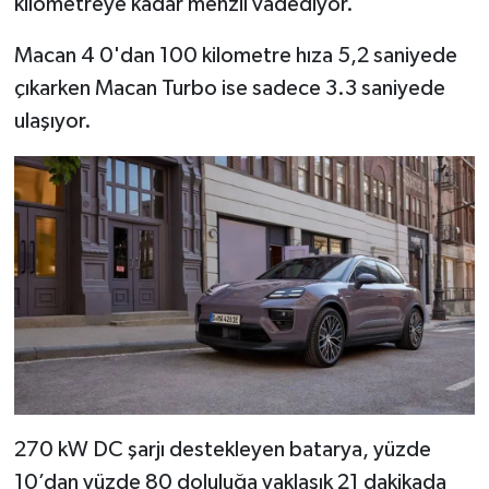
kilometreye kadar menzil vadediyor.
Macan 4 0'dan 100 kilometre hıza 5,2 saniyede
çıkarken Macan Turbo ise sadece 3.3 saniyede
ulaşıyor.
270 kW DC şarjı destekleyen batarya, yüzde
10’dan yüzde 80 doluluğa yaklaşık 21 dakikada