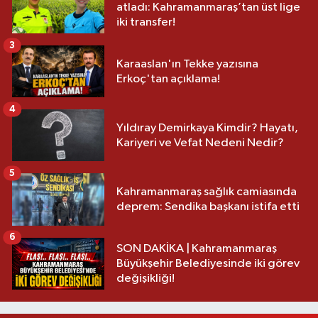
atladı: Kahramanmaraş’tan üst lige
iki transfer!
3
Karaaslan'ın Tekke yazısına
Erkoç'tan açıklama!
4
Yıldıray Demirkaya Kimdir? Hayatı,
Kariyeri ve Vefat Nedeni Nedir?
5
Kahramanmaraş sağlık camiasında
deprem: Sendika başkanı istifa etti
6
SON DAKİKA | Kahramanmaraş
Büyükşehir Belediyesinde iki görev
değişikliği!