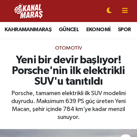
CANLI YAYIN
Kahramanmaraş Nöbetçi Eczaneler
KAHRAMANMARAŞ
GÜNCEL
EKONOMİ
SPOR
KAHRAMANMARAŞ
Kahramanmaraş Hava Durumu
OTOMOTİV
GÜNCEL
Kahramanmaraş Namaz Vakitleri
Yeni bir devir başlıyor!
Porsche'nin ilk elektrikli
SPOR
Kahramanmaraş Trafik Yoğunluk Haritası
SUV'u tanıtıldı
SİYASET
Süper Lig Puan Durumu ve Fikstür
Porsche, tamamen elektrikli ilk SUV modelini
duyrudu. Maksimum 639 PS güç üreten Yeni
EKONOMİ
Tüm Manşetler
Macan, şehir içinde 784 km’ye kadar menzil
GÜNDEM
Son Dakika Haberleri
sunuyor.
MAGAZİN
Haber Arşivi