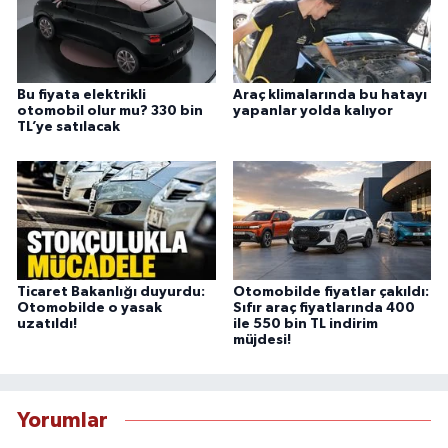
Bu fiyata elektrikli
Araç klimalarında bu hatayı
otomobil olur mu? 330 bin
yapanlar yolda kalıyor
TL’ye satılacak
Ticaret Bakanlığı duyurdu:
Otomobilde fiyatlar çakıldı:
Otomobilde o yasak
Sıfır araç fiyatlarında 400
uzatıldı!
ile 550 bin TL indirim
müjdesi!
Yorumlar