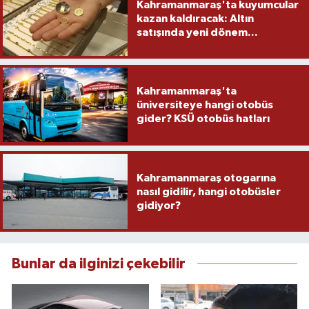
Kahramanmaraş'ta kuyumcular
kazan kaldıracak: Altın
satışında yeni dönem...
Kahramanmaraş'ta
üniversiteye hangi otobüs
gider? KSÜ otobüs hatları
Kahramanmaraş otogarına
nasıl gidilir, hangi otobüsler
gidiyor?
Bunlar da ilginizi çekebilir