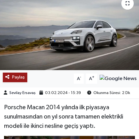
SAĞLIK
EĞİTİM
BÖLGE
KEŞFET
POPÜLER
Paylaş
-
+
A
A
DÜNYA
Sevilay Ersavaş
03.02.2024 - 15:39
Okunma Süresi: 2 Dk
TREND
Porsche Macan 2014 yılında ilk piyasaya
sunulmasından on yıl sonra tamamen elektrikli
MEDYA
modeli ile ikinci nesline geçiş yaptı.
OTOMOTİV