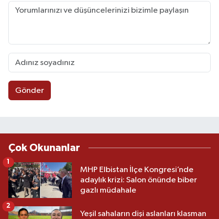
Gönder
Çok Okunanlar
1
MHP Elbistan İlçe Kongresi’nde
adaylık krizi: Salon önünde biber
gazlı müdahale
2
Yeşil sahaların dişi aslanları klasman