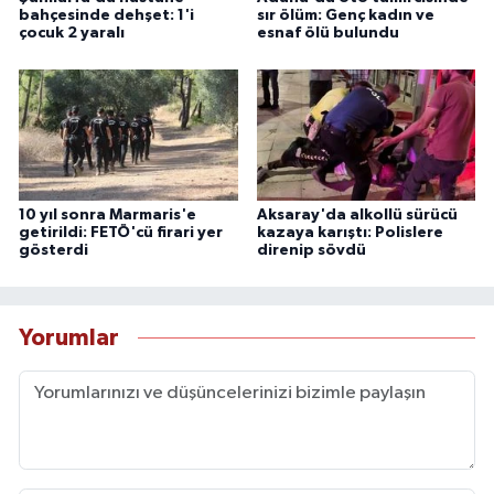
bahçesinde dehşet: 1'i
sır ölüm: Genç kadın ve
çocuk 2 yaralı
esnaf ölü bulundu
10 yıl sonra Marmaris'e
Aksaray'da alkollü sürücü
getirildi: FETÖ'cü firari yer
kazaya karıştı: Polislere
gösterdi
direnip sövdü
Yorumlar