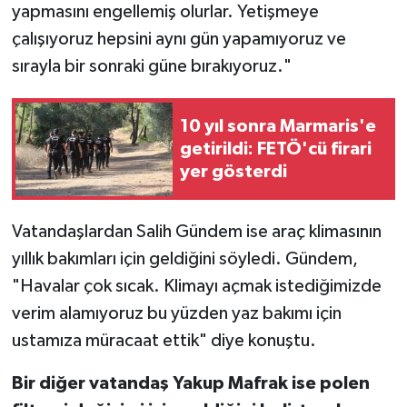
yapmasını engellemiş olurlar. Yetişmeye
çalışıyoruz hepsini aynı gün yapamıyoruz ve
sırayla bir sonraki güne bırakıyoruz."
10 yıl sonra Marmaris'e
getirildi: FETÖ'cü firari
yer gösterdi
Vatandaşlardan Salih Gündem ise araç klimasının
yıllık bakımları için geldiğini söyledi. Gündem,
"Havalar çok sıcak. Klimayı açmak istediğimizde
verim alamıyoruz bu yüzden yaz bakımı için
ustamıza müracaat ettik" diye konuştu.
Bir diğer vatandaş Yakup Mafrak ise polen