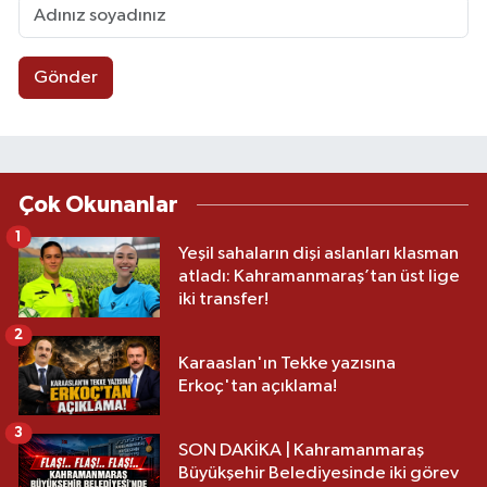
Gönder
Çok Okunanlar
1
Yeşil sahaların dişi aslanları klasman
atladı: Kahramanmaraş’tan üst lige
iki transfer!
2
Karaaslan'ın Tekke yazısına
Erkoç'tan açıklama!
3
SON DAKİKA | Kahramanmaraş
Büyükşehir Belediyesinde iki görev