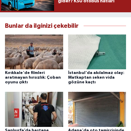
gider? KSÜ otobüs hatları
Bunlar da ilginizi çekebilir
Kırıkkale'de filmleri
İstanbul'da akılalmaz olay:
aratmayan hırsızlık: Çoban
Matkaptan seken vida
oyunu çıktı
gözüne kaçtı
Şanlıurfa’da hastane
Adana'da oto tamircisinde