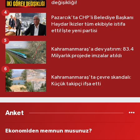
değişikliği!
4
Pazarcık'ta CHP’li Belediye Başkanı
Haydar İkizler tüm ekibiyle istifa
etti! İşte yeni partisi
5
Kahramanmaraş'a dev yatırım: 83.4
Milyarlık projede imzalar atıldı
6
Kahramanmaraş'ta çevre skandalı:
Küçük takipçi ifşa etti
Anket
Ekonomiden memnun musunuz?