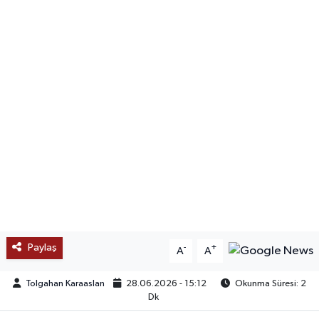
SAĞLIK
EĞİTİM
BÖLGE
KEŞFET
POPÜLER
DÜNYA
TREND
Paylaş
-
+
A
A
MEDYA
Tolgahan Karaaslan
28.06.2026 - 15:12
Okunma Süresi: 2
Dk
OTOMOTİV