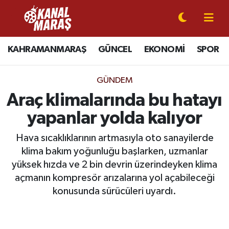
CANLI YAYIN
Kahramanmaraş Nöbetçi Eczaneler
KAHRAMANMARAŞ
GÜNCEL
EKONOMİ
SPOR
KAHRAMANMARAŞ
Kahramanmaraş Hava Durumu
GÜNDEM
GÜNCEL
Kahramanmaraş Namaz Vakitleri
Araç klimalarında bu hatayı
yapanlar yolda kalıyor
SPOR
Kahramanmaraş Trafik Yoğunluk Haritası
Hava sıcaklıklarının artmasıyla oto sanayilerde
SİYASET
Süper Lig Puan Durumu ve Fikstür
klima bakım yoğunluğu başlarken, uzmanlar
yüksek hızda ve 2 bin devrin üzerindeyken klima
EKONOMİ
Tüm Manşetler
açmanın kompresör arızalarına yol açabileceği
konusunda sürücüleri uyardı.
GÜNDEM
Son Dakika Haberleri
MAGAZİN
Haber Arşivi