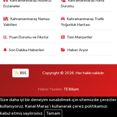
Kahramanmaraş Nöbetçi
Kahramanmaraş Hava
Eczaneler
Durumu
Kahramanmaraş Namaz
Kahramanmaraş Trafik
Vakitleri
Yoğunluk Haritası
Puan Durumu ve Fikstür
Tüm Manşetler
Son Dakika Haberleri
Haber Arşivi
RSS
Copyright © 2026. Her hakkı saklıdır.
Haber Yazılımı:
TE Bilişim
Size daha iyi bir deneyim sunabilmek için sitemizde çerezler
kullanıyoruz. Kanal Maraş'ı kullanarak çerez politikamızı
kabul etmiş sayılırsınız.
Tamam