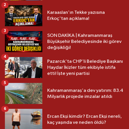
2
Karaaslan'ın Tekke yazısına
Erkoç'tan açıklama!
3
SON DAKİKA | Kahramanmaraş
Büyükşehir Belediyesinde iki görev
değişikliği!
4
Pazarcık'ta CHP’li Belediye Başkanı
Haydar İkizler tüm ekibiyle istifa
etti! İşte yeni partisi
5
Kahramanmaraş'a dev yatırım: 83.4
Milyarlık projede imzalar atıldı
6
Ercan Ekşi kimdir? Ercan Ekşi nereli,
kaç yaşında ve neden öldü?