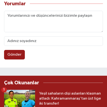
Yorumlar
Gönder
Çok Okunanlar
1
Yeşil sahaların dişi aslanları klasman
atladı: Kahramanmaraş’tan üst lige
iki transfer!