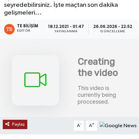
seyredebilirsiniz. İşte maçtan son dakika
SAĞLIK
gelişmeleri...
TE BILIŞIM
EĞİTİM
18.12.2021 - 01:47
26.06.2026 - 22:52
EDITÖR
YAYINLANMA
GÜNCELLEME
BÖLGE
KEŞFET
POPÜLER
DÜNYA
TREND
MEDYA
Paylaş
-
+
A
A
OTOMOTİV