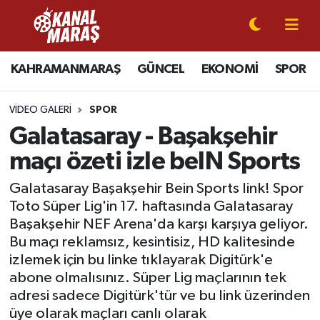
CANLI YAYIN
Kahramanmaraş Nöbetçi Eczaneler
KAHRAMANMARAŞ
GÜNCEL
EKONOMİ
SPOR
KAHRAMANMARAŞ
Kahramanmaraş Hava Durumu
VIDEO GALERI
SPOR
GÜNCEL
Kahramanmaraş Namaz Vakitleri
Galatasaray - Başakşehir
maçı özeti izle beIN Sports
SPOR
Kahramanmaraş Trafik Yoğunluk Haritası
Galatasaray Başakşehir Bein Sports link! Spor
SİYASET
Süper Lig Puan Durumu ve Fikstür
Toto Süper Lig'in 17. haftasında Galatasaray
Başakşehir NEF Arena'da karşı karşıya geliyor.
EKONOMİ
Tüm Manşetler
Bu maçı reklamsız, kesintisiz, HD kalitesinde
izlemek için bu linke tıklayarak Digitürk'e
GÜNDEM
Son Dakika Haberleri
abone olmalısınız. Süper Lig maçlarının tek
adresi sadece Digitürk'tür ve bu link üzerinden
MAGAZİN
Haber Arşivi
üye olarak maçları canlı olarak