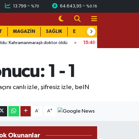
13.799
64.643,95
%
70
%
0.16
T
MAGAZİN
SAĞLIK
EĞİTİM
YAŞAM
DÜN
hramanmaraşlı doktor öldü
15:48
Onikişubat’ta ücretsiz üniver
ucu: 1 - 1
ı canlı izle, şifresiz izle, beIN
-
+
A
A
ok Okunanlar