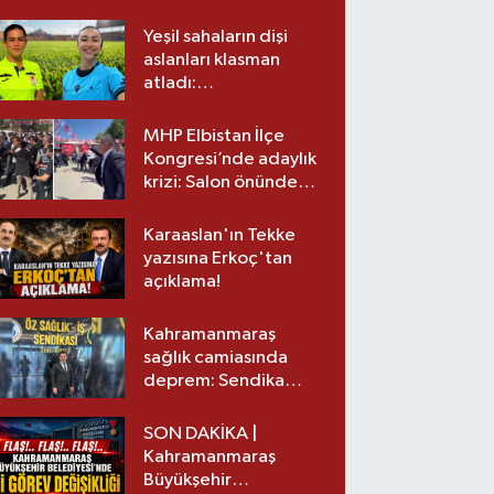
Yeşil sahaların dişi
aslanları klasman
atladı:
Kahramanmaraş’tan
üst lige iki transfer!
MHP Elbistan İlçe
Kongresi’nde adaylık
krizi: Salon önünde
biber gazlı müdahale
Karaaslan'ın Tekke
yazısına Erkoç'tan
açıklama!
Kahramanmaraş
sağlık camiasında
deprem: Sendika
başkanı istifa etti
SON DAKİKA |
Kahramanmaraş
Büyükşehir