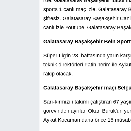
izle. Galatasaray Başakşehir futbol maçı
sports 1 canlı maç izle. Galatasaray B
TEKNOLOJİ
şifresiz. Galatasaray Başakşehir Canl
canlı izle Youtube. Galatasaray Başakş
YAŞAM
Galatasaray Başakşehir Bein Sports
KÜLTÜR SANAT
Süper Lig'in 23. haftasında yarın kar
teknik direktörleri Fatih Terim ile Ay
rakip olacak.
Galatasaray Başakşehir maçı Selçuk
Sarı-kırmızılı takımı çalıştıran 67 ya
görevinden ayrılan Okan Buruk'un yeri
Aykut Kocaman daha önce 15 müsabak