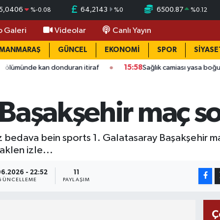
5,0406
64,2143
6500.87
%
-0.08
%
0
%
0.12
o Galeri
Videolar
Canlı Yayın
AMANMARAŞ
GÜNCEL
EKONOMİ
SPOR
SİYASE
de kan donduran itiraf
15:58
Sağlık camiası yasa boğuldu: Ka
Başakşehir maç son
z bedava bein sports 1. Galatasaray Başakşehir maçın
aklen izle...
06.2026 - 22:52
11
GÜNCELLEME
PAYLAŞIM
Ç