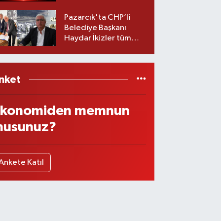
Belediyesinde iki
görev değişikliği!
Pazarcık'ta CHP’li
Belediye Başkanı
Haydar İkizler tüm
ekibiyle istifa etti! İşte
yeni partisi
nket
konomiden memnun
usunuz?
Ankete Katıl