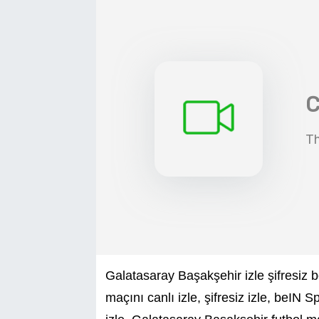
SAĞLIK
EĞİTİM
BÖLGE
KEŞFET
POPÜLER
DÜNYA
TREND
Galatasaray Başakşehir izle şifresiz 
MEDYA
maçını canlı izle, şifresiz izle, beIN S
OTOMOTİV