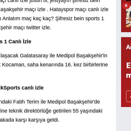
 canlı izle justin tv, jestyayın şifresiz bein
6
aşakşehir maçı izle . Hatayspor maçı canlı izle
ı Anlatım maç kaç kaç? Şifresiz bein sports 1
ehir maçı twitter izle.
 1 Canlı İzle
A
şılaşacak Galatasaray ile Medipol Başakşehir'in
E
kut Kocaman, saha kenarında 16. kez birbirlerine
m
Sports canlı izle
şındaki Fatih Terim ile Medipol Başakşehir'de
ne teknik direktörlüğe getirilen 55 yaşındaki
ada karşı karşıya geldi.