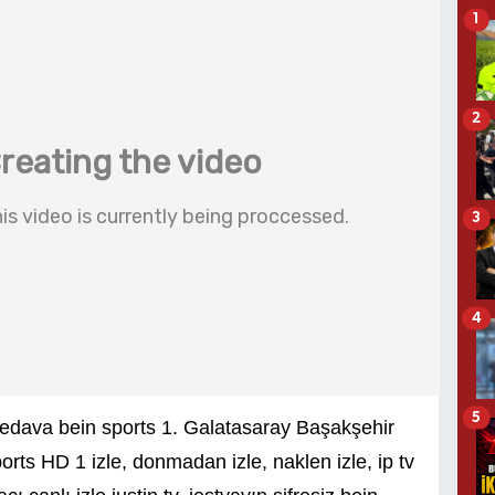
1
2
3
4
5
bedava bein sports 1. Galatasaray Başakşehir
ports HD 1 izle, donmadan izle, naklen izle, ip tv