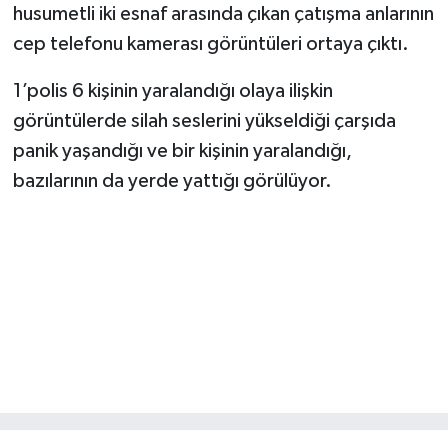
husumetli iki esnaf arasında çıkan çatışma anlarının
cep telefonu kamerası görüntüleri ortaya çıktı.
TEKNOLOJİ
1’polis 6 kişinin yaralandığı olaya ilişkin
YAŞAM
görüntülerde silah seslerini yükseldiği çarşıda
KÜLTÜR SANAT
panik yaşandığı ve bir kişinin yaralandığı,
bazılarının da yerde yattığı görülüyor.