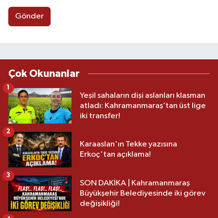
Gönder
Çok Okunanlar
1
Yeşil sahaların dişi aslanları klasman
atladı: Kahramanmaraş’tan üst lige
iki transfer!
2
Karaaslan'ın Tekke yazısına
Erkoç'tan açıklama!
3
SON DAKİKA | Kahramanmaraş
Büyükşehir Belediyesinde iki görev
değişikliği!