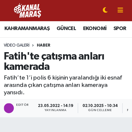
CANLI YAYIN
Kahramanmaraş Nöbetçi Eczaneler
KAHRAMANMARAŞ
GÜNCEL
EKONOMİ
SPOR
KAHRAMANMARAŞ
Kahramanmaraş Hava Durumu
VIDEO GALERI
HABER
GÜNCEL
Kahramanmaraş Namaz Vakitleri
Fatih'te çatışma anları
kamerada
SPOR
Kahramanmaraş Trafik Yoğunluk Haritası
Fatih’te 1’i polis 6 kişinin yaralandığı iki esnaf
SİYASET
Süper Lig Puan Durumu ve Fikstür
arasında çıkan çatışma anları kameraya
yansıdı.
EKONOMİ
Tüm Manşetler
EDITÖR
23.05.2022 - 14:19
02.10.2025 - 10:34
YAYINLANMA
GÜNCELLEME
PA
GÜNDEM
Son Dakika Haberleri
MAGAZİN
Haber Arşivi