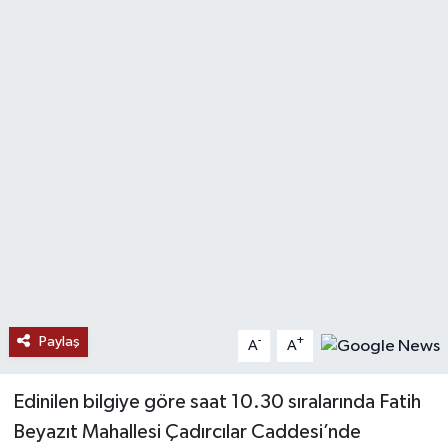
SAĞLIK
EĞİTİM
BÖLGE
KEŞFET
POPÜLER
DÜNYA
TREND
Paylaş
-
+
A
A
MEDYA
Edinilen bilgiye göre saat 10.30 sıralarında Fatih
Beyazıt Mahallesi Çadırcılar Caddesi’nde
OTOMOTİV