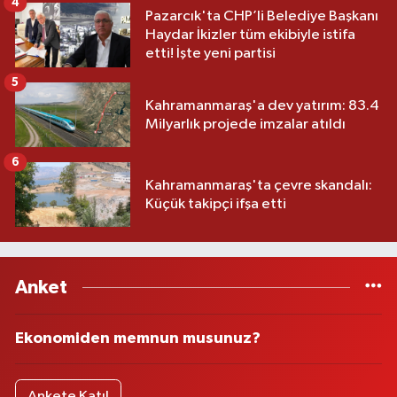
4
Pazarcık'ta CHP’li Belediye Başkanı
Haydar İkizler tüm ekibiyle istifa
etti! İşte yeni partisi
5
Kahramanmaraş'a dev yatırım: 83.4
Milyarlık projede imzalar atıldı
6
Kahramanmaraş'ta çevre skandalı:
Küçük takipçi ifşa etti
Anket
Ekonomiden memnun musunuz?
Ankete Katıl