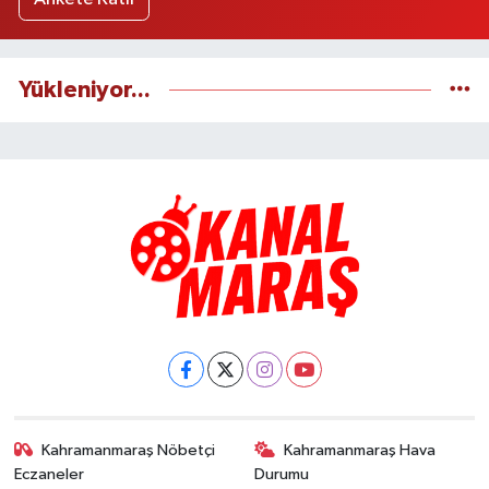
Yükleniyor...
Kahramanmaraş Nöbetçi
Kahramanmaraş Hava
Eczaneler
Durumu