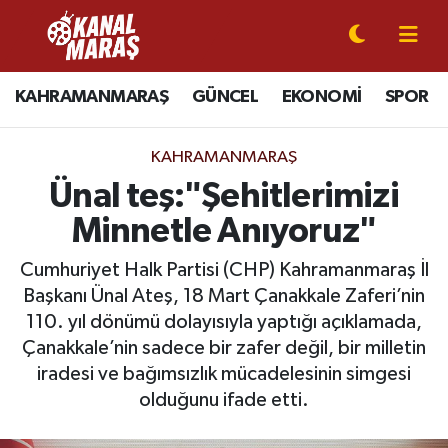
CANLI YAYIN
Kahramanmaraş Nöbetçi Eczaneler
KAHRAMANMARAŞ
GÜNCEL
EKONOMİ
SPOR
KAHRAMANMARAŞ
Kahramanmaraş Hava Durumu
KAHRAMANMARAŞ
GÜNCEL
Kahramanmaraş Namaz Vakitleri
Ünal teş:"Şehitlerimizi
Minnetle Anıyoruz"
SPOR
Kahramanmaraş Trafik Yoğunluk Haritası
Cumhuriyet Halk Partisi (CHP) Kahramanmaraş İl
SİYASET
Süper Lig Puan Durumu ve Fikstür
Başkanı Ünal Ateş, 18 Mart Çanakkale Zaferi’nin
110. yıl dönümü dolayısıyla yaptığı açıklamada,
EKONOMİ
Tüm Manşetler
Çanakkale’nin sadece bir zafer değil, bir milletin
iradesi ve bağımsızlık mücadelesinin simgesi
GÜNDEM
Son Dakika Haberleri
olduğunu ifade etti.
MAGAZİN
Haber Arşivi