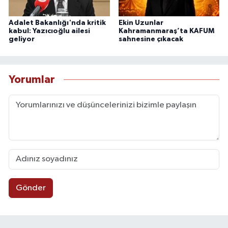
Adalet Bakanlığı'nda kritik
Ekin Uzunlar
kabul: Yazıcıoğlu ailesi
Kahramanmaraş’ta KAFUM
geliyor
sahnesine çıkacak
Yorumlar
Gönder