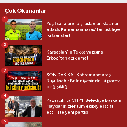
Çok Okunanlar
1
Yeşil sahaların dişi aslanları klasman
atladı: Kahramanmaraş’tan üst lige
iki transfer!
2
Karaaslan'ın Tekke yazısına
Erkoç'tan açıklama!
3
SON DAKİKA | Kahramanmaraş
Büyükşehir Belediyesinde iki görev
değişikliği!
4
Pazarcık'ta CHP’li Belediye Başkanı
Haydar İkizler tüm ekibiyle istifa
etti! İşte yeni partisi
5