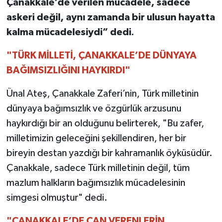
Çanakkale’de verilen mücadele, sadece
askeri değil, aynı zamanda bir ulusun hayatta
TEKNOLOJİ
kalma mücadelesiydi” dedi.
YAŞAM
"TÜRK MİLLETİ, ÇANAKKALE’DE DÜNYAYA
BAĞIMSIZLIĞINI HAYKIRDI"
KÜLTÜR SANAT
Ünal Ateş, Çanakkale Zaferi’nin, Türk milletinin
dünyaya bağımsızlık ve özgürlük arzusunu
haykırdığı bir an olduğunu belirterek, "Bu zafer,
milletimizin geleceğini şekillendiren, her bir
bireyin destan yazdığı bir kahramanlık öyküsüdür.
Çanakkale, sadece Türk milletinin değil, tüm
mazlum halkların bağımsızlık mücadelesinin
simgesi olmuştur" dedi.
"ÇANAKKALE’DE CAN VERENLERİN