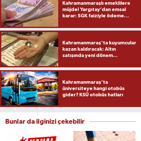
Kahramanmaraşlı emeklilere
müjde! Yargıtay’dan emsal
karar: SGK faiziyle ödeme
yapacak
Kahramanmaraş'ta kuyumcular
kazan kaldıracak: Altın
satışında yeni dönem...
Kahramanmaraş'ta
üniversiteye hangi otobüs
gider? KSÜ otobüs hatları
Bunlar da ilginizi çekebilir