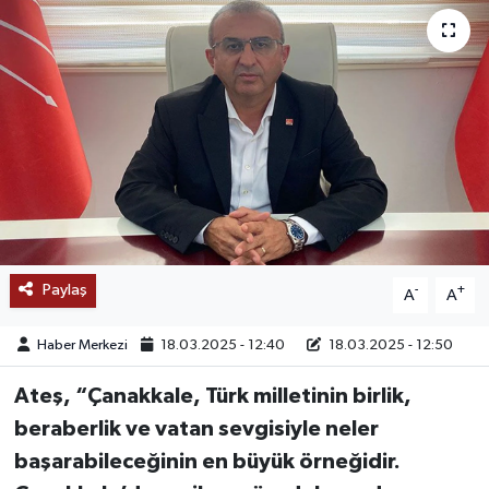
SAĞLIK
EĞİTİM
BÖLGE
KEŞFET
POPÜLER
Paylaş
-
+
A
A
DÜNYA
Haber Merkezi
18.03.2025 - 12:40
18.03.2025 - 12:50
TREND
Ateş, “Çanakkale, Türk milletinin birlik,
beraberlik ve vatan sevgisiyle neler
MEDYA
başarabileceğinin en büyük örneğidir.
OTOMOTİV