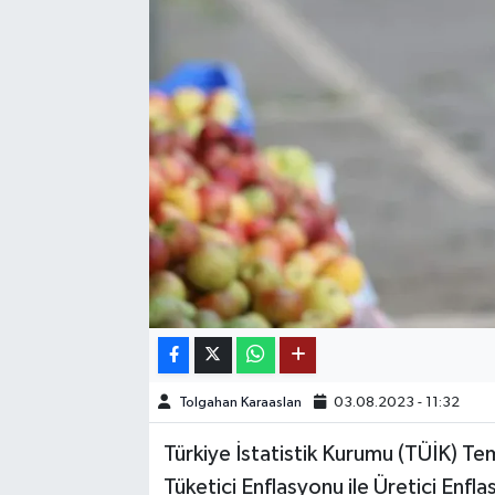
SAĞLIK
EĞİTİM
BÖLGE
KEŞFET
POPÜLER
DÜNYA
TREND
Tolgahan Karaaslan
03.08.2023 - 11:32
MEDYA
Türkiye İstatistik Kurumu (TÜİK) T
Tüketici Enflasyonu ile Üretici Enfla
OTOMOTİV