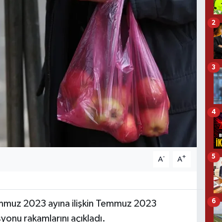
2
3
4
5
-
+
A
A
6
emmuz 2023 ayına ilişkin Temmuz 2023
syonu rakamlarını açıkladı.