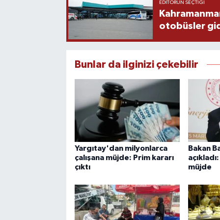
EDITÖRÜN SEÇTIĞI
Kahramanmaraş
otobüsler gi
Bunlar da ilginizi çekebilir
Yargıtay'dan milyonlarca
Bakan Ba
çalışana müjde: Prim kararı
açıkladı
çıktı
müjde