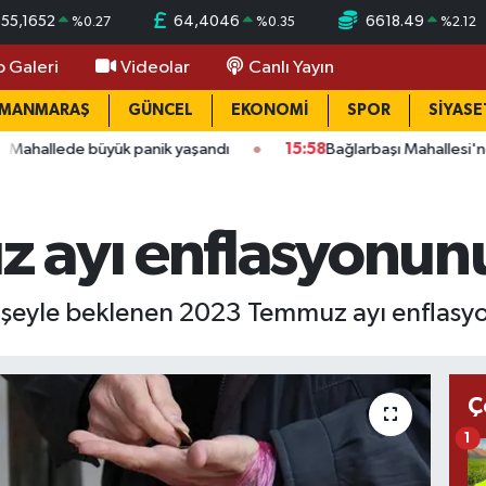
55,1652
64,4046
6618.49
%
0.27
%
0.35
%
2.12
o Galeri
Videolar
Canlı Yayın
AMANMARAŞ
GÜNCEL
EKONOMİ
SPOR
SİYASE
üyük panik yaşandı
15:58
Bağlarbaşı Mahallesi'nde 101. buluşm
 ayı enflasyonunu
dişeyle beklenen 2023 Temmuz ayı enflasyon
Ç
1