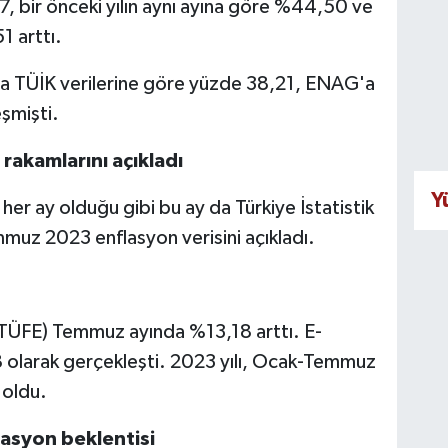
7, bir önceki yılın aynı ayına göre %44,50 ve
1 arttı.
zda TÜİK verilerine göre yüzde 38,21, ENAG'a
şmişti.
akamlarını açıkladı
Y
r ay olduğu gibi bu ay da Türkiye İstatistik
muz 2023 enflasyon verisini açıkladı.
-TÜFE) Temmuz ayında %13,18 arttı. E-
8 olarak gerçekleşti. 2023 yılı, Ocak-Temmuz
 oldu.
lasyon beklentisi