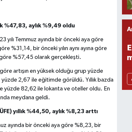
lık %47,83, aylık %9,49 oldu
A
 yılı Temmuz ayında bir önceki aya göre
E
göre %31,14, bir önceki yılın aynı ayına göre
m
a göre %57,45 olarak gerçekleşti.
 göre artışın en yüksek olduğu grup yüzde
ş yüzde 2,67 ile eğitimde görüldü. Yıllık bazda
e yüzde 82,62 ile lokanta ve oteller oldu. En
bunda meydana geldi.
-ÜFE) yıllık %44,50, aylık %8,23 arttı
z ayında bir önceki aya göre %8,23, bir