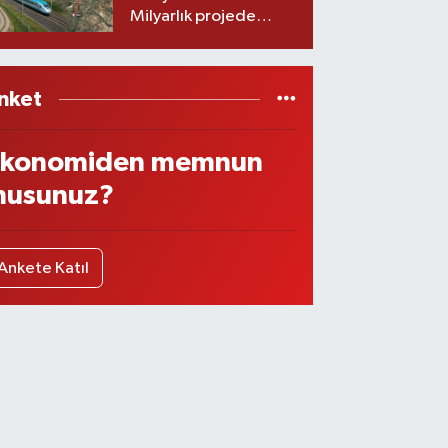
Milyarlık projede
imzalar atıldı
nket
konomiden memnun
usunuz?
Ankete Katıl