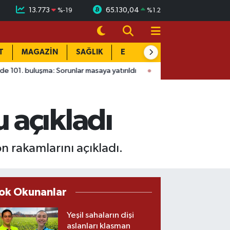
13.773
65.130,04
%
-19
%
1.2
T
MAGAZİN
SAĞLIK
EĞİTİM
YAŞAM
DÜN
a: Sorunlar masaya yatırıldı
15:41
Ağustos Fuarı'nda Madrigal 
 açıkladı
 rakamlarını açıkladı.
ok Okunanlar
Yeşil sahaların dişi
aslanları klasman