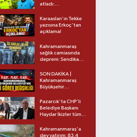
atladı:
Kahramanmaraş’tan
üst lige iki transfer!
Karaaslan'ın Tekke
yazısına Erkoç'tan
açıklama!
Kahramanmaraş
sağlık camiasında
deprem: Sendika
başkanı istifa etti
SON DAKİKA |
Kahramanmaraş
Büyükşehir
Belediyesinde iki
görev değişikliği!
Pazarcık'ta CHP’li
Belediye Başkanı
Haydar İkizler tüm
ekibiyle istifa etti! İşte
yeni partisi
Kahramanmaraş'a
dev yatırım: 83.4