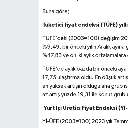
Buna göre;
TEKNOLOJİ
Tüketici fiyat endeksi (TÜFE) yıl
YAŞAM
TÜFE'deki (2003=100) değişim 2023
KÜLTÜR SANAT
%9,49, bir önceki yılın Aralık ayına 
%47,83 ve on iki aylık ortalamalar
TÜFE'de aylık bazda bir önceki aya
17,75 ulaştırma oldu. En düşük artı
en yüksek artışın olduğu ana grup is
az artış yüzde 19,31 ile konut gru
Yurt İçi Üretici Fiyat Endeksi (Yİ
Yİ-ÜFE (2003=100) 2023 yılı Temmu