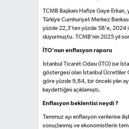
TCMB Başkanı Hafize Gaye Erkan, yı
Türkiye Cumhuriyet Merkez Bankası 
yüzde 22,3'ten yüzde 58'e, 2024 iç
duyurmuştu. TCMB'nin 2025 yıl sonu
İTO'nun enflasyon raporu
İstanbul Ticaret Odası (İTO) ise İst
göstergesi olan İstanbul Ücretlile
göre yüzde 9,84, bir önceki yılın a
kaydettiğini açıklamıştı.
Enflasyon beklentisi neydi ?
Temmuz ayı enflasyon verilerine iliş
sonuçlanmış ve ekonomistlerin temm