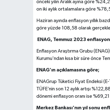
önceki yılın Aralık ayına göre %24,2
on iki aylık ortalamalara göre %78,5
Haziran ayında enflasyon yıllık ba
göre yüzde 108,58 olarak gerçekle
ENAG, Temmuz 2023 enflasyon r
Enflasyon Araştırma Grubu (ENAG) he
Kurumu'ndan kısa bir süre önce Tem
ENAG'ın açıklamasına göre;
ENAGrup Tüketici Fiyat Endeksi (E
TÜFE’nin son 12 aylık artışı %122,8
dönemi enflasyon oranı ise %69,21
Merkez Bankası'nın yıl sonu enf