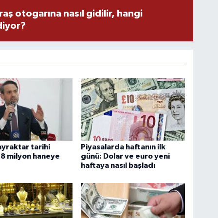
 otogarına nasıl gidilir, hangi
diyor?
yraktar tarihi
Piyasalarda haftanın ilk
: 8 milyon haneye
günü: Dolar ve euro yeni
haftaya nasıl başladı