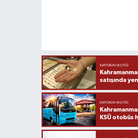
EDITÖRÜN SEÇTIĞI
Kahramanmara
satışında yen
EDITÖRÜN SEÇTIĞI
Kahramanmara
KSÜ otobüs h