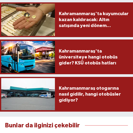
Kahramanmaraş'ta kuyumcular
kazan kaldıracak: Altın
satışında yeni dönem...
Kahramanmaraş'ta
üniversiteye hangi otobüs
gider? KSÜ otobüs hatları
Kahramanmaraş otogarına
nasıl gidilir, hangi otobüsler
gidiyor?
Bunlar da ilginizi çekebilir