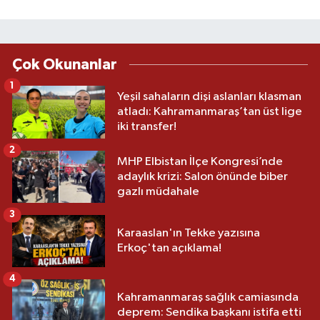
Çok Okunanlar
1
Yeşil sahaların dişi aslanları klasman
atladı: Kahramanmaraş’tan üst lige
iki transfer!
2
MHP Elbistan İlçe Kongresi’nde
adaylık krizi: Salon önünde biber
gazlı müdahale
3
Karaaslan'ın Tekke yazısına
Erkoç'tan açıklama!
4
Kahramanmaraş sağlık camiasında
deprem: Sendika başkanı istifa etti