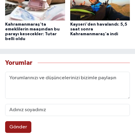
Kahramanmaraş'ta
Kayseri'den havalandı: 5,5
emeklilerin maaşından bu
saat sonra
parayı kesecekler: Tutar
Kahramanmaraş'a indi
belli oldu
Yorumlar
Gönder