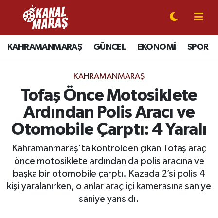
CANLI YAYIN
Kahramanmaraş Nöbetçi Eczaneler
KAHRAMANMARAŞ
GÜNCEL
EKONOMİ
SPOR
KAHRAMANMARAŞ
Kahramanmaraş Hava Durumu
KAHRAMANMARAŞ
GÜNCEL
Kahramanmaraş Namaz Vakitleri
Tofaş Önce Motosiklete
Ardından Polis Aracı ve
SPOR
Kahramanmaraş Trafik Yoğunluk Haritası
Otomobile Çarptı: 4 Yaralı
SİYASET
Süper Lig Puan Durumu ve Fikstür
Kahramanmaraş’ta kontrolden çıkan Tofaş araç
önce motosiklete ardından da polis aracına ve
EKONOMİ
Tüm Manşetler
başka bir otomobile çarptı. Kazada 2’si polis 4
kişi yaralanırken, o anlar araç içi kamerasına saniye
GÜNDEM
Son Dakika Haberleri
saniye yansıdı.
MAGAZİN
Haber Arşivi