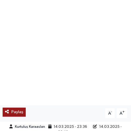
SAĞLIK
EĞİTİM
BÖLGE
KEŞFET
POPÜLER
DÜNYA
TREND
Paylaş
-
+
A
A
MEDYA
Kurtuluş Karaaslan
14.03.2025 - 23:36
14.03.2025 -
OTOMOTİV