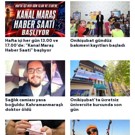
Hafta içi her gün 13.00 ve
Onikişubat gündüz
17.00’de: "Kanal Maraş
bakımevi kayıtları başladı
Haber Saati" başlıyor
Sağlık camiası yasa
Onikişubat’ta ücretsiz
boğuldu: Kahramanmaraşlı
üniversite kursunda son
doktor öldü
gün