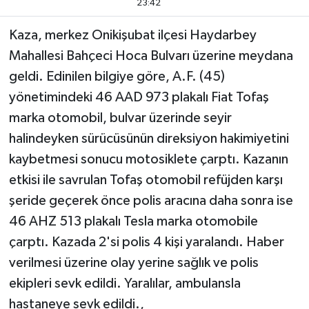
23:42
TEKNOLOJİ
Kaza, merkez Onikişubat ilçesi Haydarbey
Mahallesi Bahçeci Hoca Bulvarı üzerine meydana
YAŞAM
geldi. Edinilen bilgiye göre, A.F. (45)
yönetimindeki 46 AAD 973 plakalı Fiat Tofaş
KÜLTÜR SANAT
marka otomobil, bulvar üzerinde seyir
halindeyken sürücüsünün direksiyon hakimiyetini
kaybetmesi sonucu motosiklete çarptı. Kazanın
etkisi ile savrulan Tofaş otomobil refüjden karşı
şeride geçerek önce polis aracına daha sonra ise
46 AHZ 513 plakalı Tesla marka otomobile
çarptı. Kazada 2'si polis 4 kişi yaralandı. Haber
verilmesi üzerine olay yerine sağlık ve polis
ekipleri sevk edildi. Yaralılar, ambulansla
hastaneye sevk edildi.,