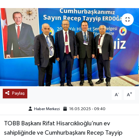
SAĞLIK
EĞİTİM
BÖLGE
KEŞFET
POPÜLER
DÜNYA
Paylaş
-
+
A
A
TREND
Haber Merkezi
16.05.2025 - 09:40
MEDYA
TOBB Başkanı Rifat Hisarcıklıoğlu’nun ev
sahipliğinde ve Cumhurbaşkanı Recep Tayyip
OTOMOTİV