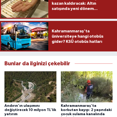
kazan kaldıracak: Altın
satışında yeni dönem...
Kahramanmaraş'ta
üniversiteye hangi otobüs
gider? KSÜ otobüs hatları
Bunlar da ilginizi çekebilir
Andırın’ın ulaşımını
Kahramanmaraş'ta
değiştirecek 10 milyon TL’lik
korkutan kayıp: 2 yaşındaki
yatırım
çocuk sulama kanalında