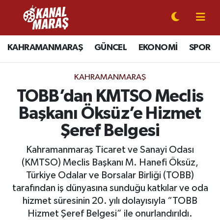
CANLI YAYIN
Kahramanmaraş Nöbetçi Eczaneler
KAHRAMANMARAŞ
GÜNCEL
EKONOMİ
SPOR
KAHRAMANMARAŞ
Kahramanmaraş Hava Durumu
KAHRAMANMARAŞ
GÜNCEL
Kahramanmaraş Namaz Vakitleri
TOBB’dan KMTSO Meclis
Başkanı Öksüz’e Hizmet
SPOR
Kahramanmaraş Trafik Yoğunluk Haritası
Şeref Belgesi
SİYASET
Süper Lig Puan Durumu ve Fikstür
Kahramanmaraş Ticaret ve Sanayi Odası
(KMTSO) Meclis Başkanı M. Hanefi Öksüz,
EKONOMİ
Tüm Manşetler
Türkiye Odalar ve Borsalar Birliği (TOBB)
tarafından iş dünyasına sunduğu katkılar ve oda
GÜNDEM
Son Dakika Haberleri
hizmet süresinin 20. yılı dolayısıyla “TOBB
MAGAZİN
Haber Arşivi
Hizmet Şeref Belgesi” ile onurlandırıldı.