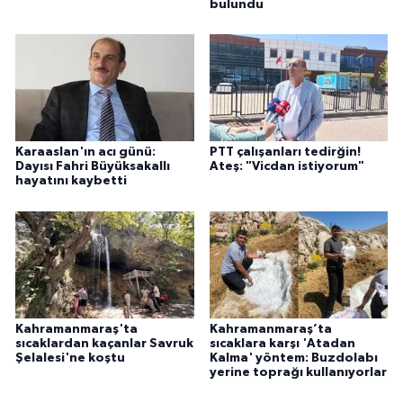
bulundu
Karaaslan'ın acı günü:
PTT çalışanları tedirğin!
Dayısı Fahri Büyüksakallı
Ateş: "Vicdan istiyorum"
hayatını kaybetti
Kahramanmaraş'ta
Kahramanmaraş’ta
sıcaklardan kaçanlar Savruk
sıcaklara karşı 'Atadan
Şelalesi'ne koştu
Kalma' yöntem: Buzdolabı
yerine toprağı kullanıyorlar