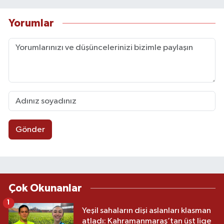
Yorumlar
Gönder
Çok Okunanlar
1
Yeşil sahaların dişi aslanları klasman
atladı: Kahramanmaraş’tan üst lige