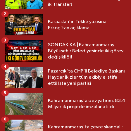
iki transfer!
2
Karaaslan'ın Tekke yazısına
Erkoç'tan açıklama!
3
SON DAKİKA | Kahramanmaraş
Büyükşehir Belediyesinde iki görev
değişikliği!
4
Pazarcık'ta CHP’li Belediye Başkanı
Haydar İkizler tüm ekibiyle istifa
etti! İşte yeni partisi
5
Kahramanmaraş'a dev yatırım: 83.4
Milyarlık projede imzalar atıldı
6
Kahramanmaraş'ta çevre skandalı: