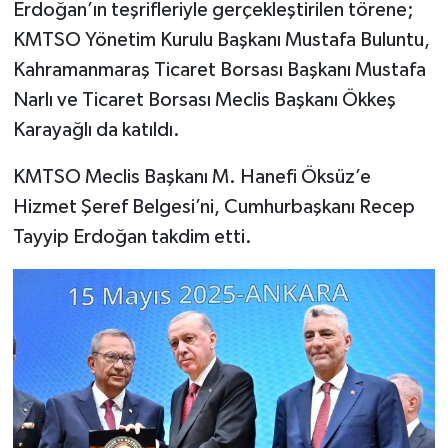
Erdoğan’ın teşrifleriyle gerçekleştirilen törene;
KMTSO Yönetim Kurulu Başkanı Mustafa Buluntu,
TEKNOLOJİ
Kahramanmaraş Ticaret Borsası Başkanı Mustafa
YAŞAM
Narlı ve Ticaret Borsası Meclis Başkanı Ökkeş
Karayağlı da katıldı.
KÜLTÜR SANAT
KMTSO Meclis Başkanı M. Hanefi Öksüz’e
Hizmet Şeref Belgesi’ni, Cumhurbaşkanı Recep
Tayyip Erdoğan takdim etti.