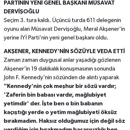
PARTİNİN YENİ GENEL BAŞKANI MÜSAVAT
DERVİŞOĞLU
Seçim 3. tura kaldı. Üçüncü turda 611 delegenin
oyunu alan Müsavat Dervişoğlu, Meral Akşener'in
yerine İYİ Parti'nin yeni genel başkanı oldu.
AKŞENER, KENNEDY'NİN SÖZÜYLE VEDA ETTİ
Zaman zaman duygusal anlar yaşadığı gözlenen
Akşener'in 19 dakikalık konuşmasının sonunda
John F. Kennedy'nin sözünden de alıntı yaparak
"Kennedy'nin çok meşhur bir sözü vardır;
'Zaferin bin babası vardır, mağlubiyet
yetimdir' der. İşte ben o bin babanın
kaçıştığı yerde o yetim mağlubiyeti öksüz
bırakmadım. Haksız olduğumuz için değil söz
verdiğim için bırakmadım başarısızlığı ben