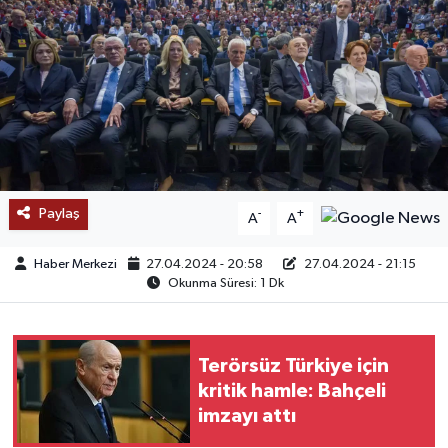
SAĞLIK
EĞİTİM
BÖLGE
KEŞFET
Paylaş
-
+
A
A
POPÜLER
Haber Merkezi
27.04.2024 - 20:58
27.04.2024 - 21:15
Okunma Süresi: 1 Dk
DÜNYA
TREND
Terörsüz Türkiye için
kritik hamle: Bahçeli
MEDYA
imzayı attı
OTOMOTİV