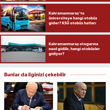
Kahramanmaraş'ta
üniversiteye hangi otobüs
gider? KSÜ otobüs hatları
Kahramanmaraş otogarına
nasıl gidilir, hangi otobüsler
gidiyor?
Bunlar da ilginizi çekebilir