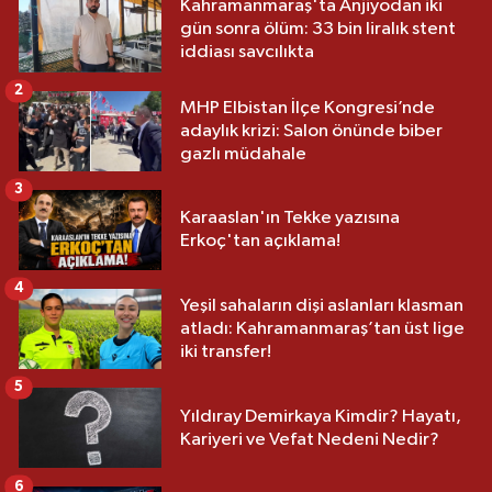
Kahramanmaraş'ta Anjiyodan iki
gün sonra ölüm: 33 bin liralık stent
iddiası savcılıkta
2
MHP Elbistan İlçe Kongresi’nde
adaylık krizi: Salon önünde biber
gazlı müdahale
3
Karaaslan'ın Tekke yazısına
Erkoç'tan açıklama!
4
Yeşil sahaların dişi aslanları klasman
atladı: Kahramanmaraş’tan üst lige
iki transfer!
5
Yıldıray Demirkaya Kimdir? Hayatı,
Kariyeri ve Vefat Nedeni Nedir?
6