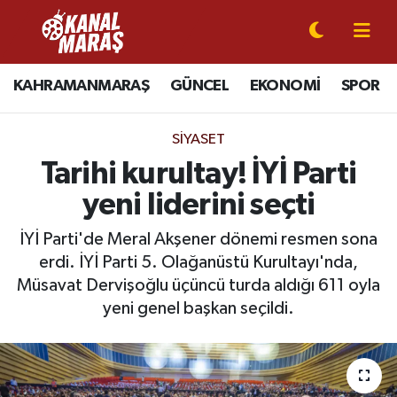
CANLI YAYIN
Kahramanmaraş Nöbetçi Eczaneler
KAHRAMANMARAŞ
GÜNCEL
EKONOMİ
SPOR
KAHRAMANMARAŞ
Kahramanmaraş Hava Durumu
SIYASET
GÜNCEL
Kahramanmaraş Namaz Vakitleri
Tarihi kurultay! İYİ Parti
yeni liderini seçti
SPOR
Kahramanmaraş Trafik Yoğunluk Haritası
İYİ Parti'de Meral Akşener dönemi resmen sona
SİYASET
Süper Lig Puan Durumu ve Fikstür
erdi. İYİ Parti 5. Olağanüstü Kurultayı'nda,
Müsavat Dervişoğlu üçüncü turda aldığı 611 oyla
EKONOMİ
Tüm Manşetler
yeni genel başkan seçildi.
GÜNDEM
Son Dakika Haberleri
MAGAZİN
Haber Arşivi