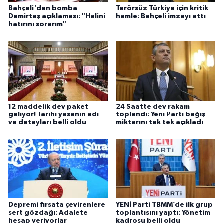
Bahçeli'den bomba
Terörsüz Türkiye için kritik
Demirtaş açıklaması: "Halini
hamle: Bahçeli imzayı attı
hatırını sorarım"
12 maddelik dev paket
24 Saatte dev rakam
geliyor! Tarihi yasanın adı
toplandı: Yeni Parti bağış
ve detayları belli oldu
miktarını tek tek açıkladı
Depremi fırsata çevirenlere
YENİ Parti TBMM’de ilk grup
sert gözdağı: Adalete
toplantısını yaptı: Yönetim
hesap veriyorlar
kadrosu belli oldu