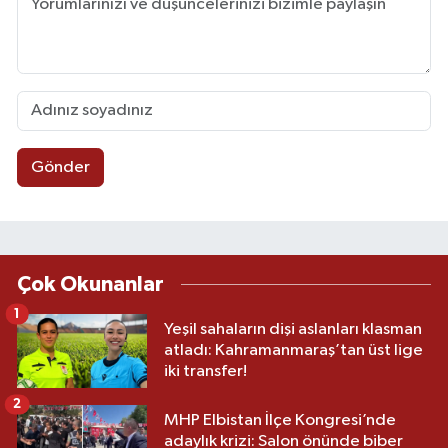
Gönder
Çok Okunanlar
1
Yeşil sahaların dişi aslanları klasman
atladı: Kahramanmaraş’tan üst lige
iki transfer!
2
MHP Elbistan İlçe Kongresi’nde
adaylık krizi: Salon önünde biber