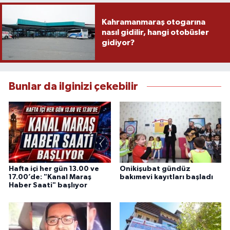
Kahramanmaraş otogarına
nasıl gidilir, hangi otobüsler
gidiyor?
Bunlar da ilginizi çekebilir
Hafta içi her gün 13.00 ve
Onikişubat gündüz
17.00’de: "Kanal Maraş
bakımevi kayıtları başladı
Haber Saati" başlıyor