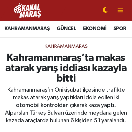
CANLI YAYIN
Kahramanmaraş Nöbetçi Eczaneler
KAHRAMANMARAŞ
GÜNCEL
EKONOMİ
SPOR
KAHRAMANMARAŞ
Kahramanmaraş Hava Durumu
KAHRAMANMARAŞ
GÜNCEL
Kahramanmaraş Namaz Vakitleri
Kahramanmaraş’ta makas
atarak yarış iddiası kazayla
SPOR
Kahramanmaraş Trafik Yoğunluk Haritası
bitti
SİYASET
Süper Lig Puan Durumu ve Fikstür
Kahramanmaraş’ın Onikişubat ilçesinde trafikte
makas atarak yarış yaptıkları iddia edilen iki
EKONOMİ
Tüm Manşetler
otomobil kontrolden çıkarak kaza yaptı.
Alparslan Türkeş Bulvarı üzerinde meydana gelen
GÜNDEM
Son Dakika Haberleri
kazada araçlarda bulunan 6 kişiden 5’i yaralandı.
MAGAZİN
Haber Arşivi