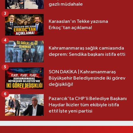
gazlı müdahale
3
Karaaslan'ın Tekke yazısına
Erkoç'tan açıklama!
4
Kahramanmaraş sağlık camiasında
deprem: Sendika başkanı istifa etti
5
SON DAKİKA | Kahramanmaraş
Büyükşehir Belediyesinde iki görev
değişikliği!
6
Pazarcık'ta CHP’li Belediye Başkanı
Haydar İkizler tüm ekibiyle istifa
etti! İşte yeni partisi