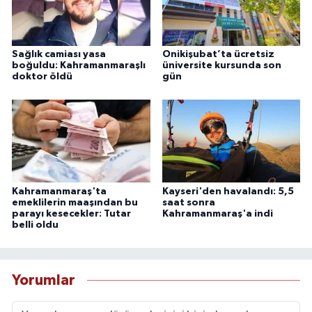
Sağlık camiası yasa
Onikişubat’ta ücretsiz
boğuldu: Kahramanmaraşlı
üniversite kursunda son
doktor öldü
gün
Kahramanmaraş'ta
Kayseri'den havalandı: 5,5
emeklilerin maaşından bu
saat sonra
parayı kesecekler: Tutar
Kahramanmaraş'a indi
belli oldu
Yorumlar