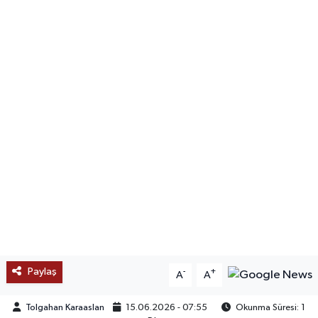
SAĞLIK
EĞİTİM
BÖLGE
KEŞFET
POPÜLER
DÜNYA
TREND
Paylaş
-
+
A
A
MEDYA
Tolgahan Karaaslan
15.06.2026 - 07:55
Okunma Süresi: 1
OTOMOTİV