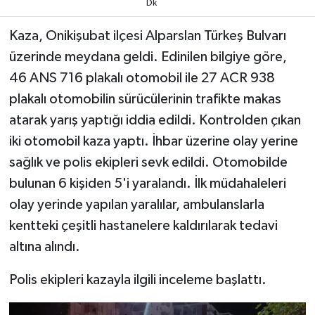
Dk
TEKNOLOJİ
Kaza, Onikişubat ilçesi Alparslan Türkeş Bulvarı
üzerinde meydana geldi. Edinilen bilgiye göre,
YAŞAM
46 ANS 716 plakalı otomobil ile 27 ACR 938
plakalı otomobilin sürücülerinin trafikte makas
KÜLTÜR SANAT
atarak yarış yaptığı iddia edildi. Kontrolden çıkan
iki otomobil kaza yaptı. İhbar üzerine olay yerine
sağlık ve polis ekipleri sevk edildi. Otomobilde
bulunan 6 kişiden 5'i yaralandı. İlk müdahaleleri
olay yerinde yapılan yaralılar, ambulanslarla
kentteki çeşitli hastanelere kaldırılarak tedavi
altına alındı.
Polis ekipleri kazayla ilgili inceleme başlattı.