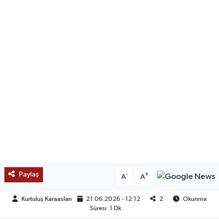
SAĞLIK
EĞİTİM
BÖLGE
KEŞFET
POPÜLER
DÜNYA
TREND
Paylaş
-
+
A
A
MEDYA
Kurtuluş Karaaslan
21.06.2026 - 12:12
2
Okunma
Süresi: 1 Dk
OTOMOTİV