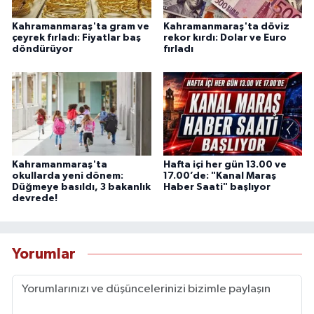
Kahramanmaraş'ta gram ve
Kahramanmaraş'ta döviz
çeyrek fırladı: Fiyatlar baş
rekor kırdı: Dolar ve Euro
döndürüyor
fırladı
Kahramanmaraş'ta
Hafta içi her gün 13.00 ve
okullarda yeni dönem:
17.00’de: "Kanal Maraş
Düğmeye basıldı, 3 bakanlık
Haber Saati" başlıyor
devrede!
Yorumlar