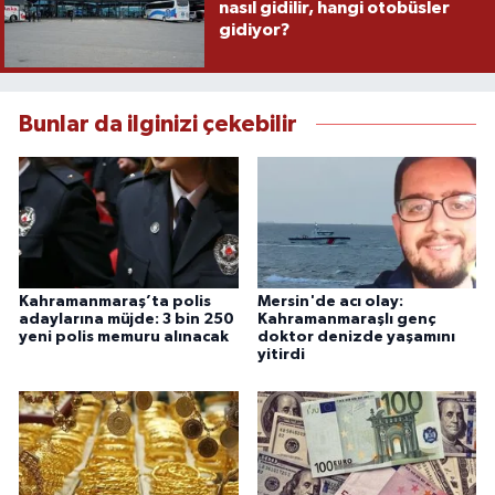
nasıl gidilir, hangi otobüsler
gidiyor?
Bunlar da ilginizi çekebilir
Kahramanmaraş’ta polis
Mersin'de acı olay:
adaylarına müjde: 3 bin 250
Kahramanmaraşlı genç
yeni polis memuru alınacak
doktor denizde yaşamını
yitirdi