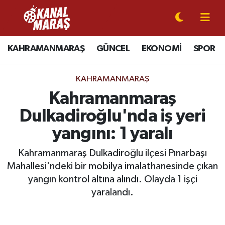
CANLI YAYIN
Kahramanmaraş Nöbetçi Eczaneler
KAHRAMANMARAŞ
GÜNCEL
EKONOMİ
SPOR
KAHRAMANMARAŞ
Kahramanmaraş Hava Durumu
KAHRAMANMARAŞ
GÜNCEL
Kahramanmaraş Namaz Vakitleri
Kahramanmaraş
Dulkadiroğlu'nda iş yeri
SPOR
Kahramanmaraş Trafik Yoğunluk Haritası
yangını: 1 yaralı
SİYASET
Süper Lig Puan Durumu ve Fikstür
Kahramanmaraş Dulkadiroğlu ilçesi Pınarbaşı
Mahallesi'ndeki bir mobilya imalathanesinde çıkan
EKONOMİ
Tüm Manşetler
yangın kontrol altına alındı. Olayda 1 işçi
GÜNDEM
Son Dakika Haberleri
yaralandı.
MAGAZİN
Haber Arşivi