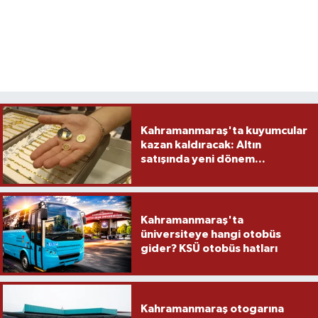
Kahramanmaraş'ta kuyumcular
kazan kaldıracak: Altın
satışında yeni dönem...
Kahramanmaraş'ta
üniversiteye hangi otobüs
gider? KSÜ otobüs hatları
Kahramanmaraş otogarına