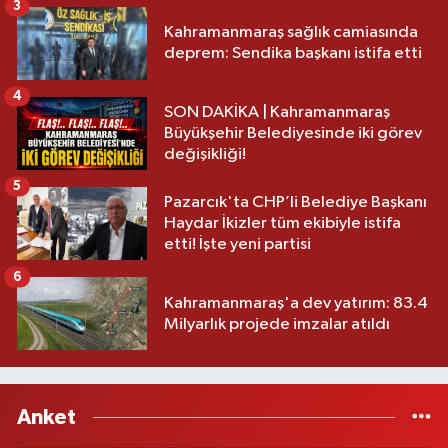
3
Kahramanmaraş sağlık camiasında
deprem: Sendika başkanı istifa etti
4
SON DAKİKA | Kahramanmaraş
Büyükşehir Belediyesinde iki görev
değişikliği!
5
Pazarcık'ta CHP’li Belediye Başkanı
Haydar İkizler tüm ekibiyle istifa
etti! İşte yeni partisi
6
Kahramanmaraş'a dev yatırım: 83.4
Milyarlık projede imzalar atıldı
Anket