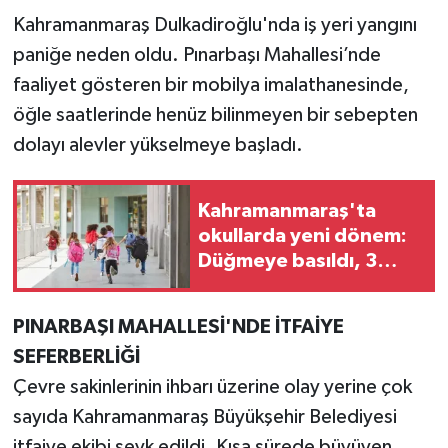
Kahramanmaraş Dulkadiroğlu'nda iş yeri yangını
TEKNOLOJİ
paniğe neden oldu. Pınarbaşı Mahallesi’nde
faaliyet gösteren bir mobilya imalathanesinde,
YAŞAM
öğle saatlerinde henüz bilinmeyen bir sebepten
dolayı alevler yükselmeye başladı.
KÜLTÜR SANAT
Kahramanmaraş'ta
okullarda yeni dönem:
Düğmeye basıldı, 3
bakanlık devrede!
PINARBAŞI MAHALLESİ'NDE İTFAİYE
SEFERBERLİĞİ
Çevre sakinlerinin ihbarı üzerine olay yerine çok
sayıda Kahramanmaraş Büyükşehir Belediyesi
itfaiye ekibi sevk edildi. Kısa sürede büyüyen