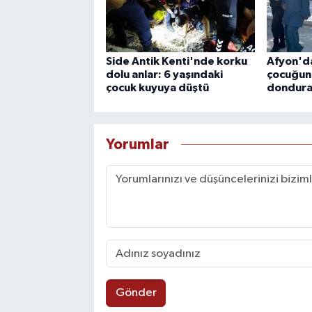
Side Antik Kenti'nde korku
Afyon'da
dolu anlar: 6 yaşındaki
çocuğun
çocuk kuyuya düştü
donduran
Yorumlar
Gönder