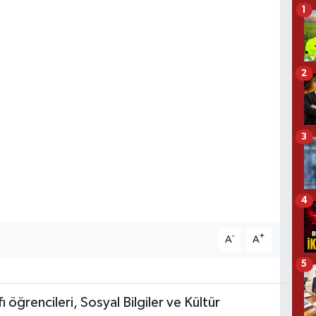
1
2
3
4
-
+
A
A
5
 öğrencileri, Sosyal Bilgiler ve Kültür