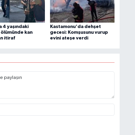
 4 yaşındaki
Kastamonu'da dehşet
 ölümünde kan
gecesi: Komşusunu vurup
 itiraf
evini ateşe verdi