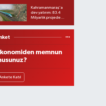
ekibiyle istifa etti! İşte
yeni partisi
Kahramanmaraş'a
dev yatırım: 83.4
Milyarlık projede
imzalar atıldı
nket
konomiden memnun
usunuz?
Ankete Katıl