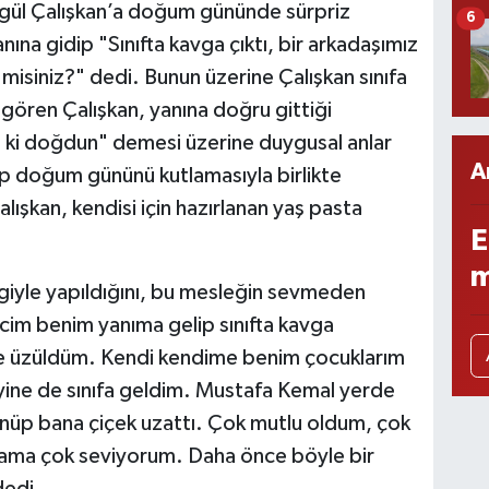
gül Çalışkan’a doğum gününde sürpriz
6
nına gidip "Sınıfta kavga çıktı, bir arkadaşımız
r misiniz?" dedi. Bunun üzerine Çalışkan sınıfa
 gören Çalışkan, yanına doğru gittiği
i ki doğdun" demesi üzerine duygusal anlar
A
lıp doğum gününü kutlamasıyla birlikte
şkan, kendisi için hazırlanan yaş pasta
E
m
giyle yapıldığını, bu mesleğin sevmeden
cim benim yanıma gelip sınıfta kavga
e üzüldüm. Kendi kendime benim çocuklarım
ine de sınıfa geldim. Mustafa Kemal yerde
nüp bana çiçek uzattı. Çok mutlu oldum, çok
 ama çok seviyorum. Daha önce böyle bir