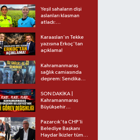
Yeşil sahaların dişi
aslanları klasman
atladı:
Kahramanmaraş’tan
üst lige iki transfer!
Karaaslan'ın Tekke
yazısına Erkoç'tan
açıklama!
Kahramanmaraş
sağlık camiasında
deprem: Sendika
başkanı istifa etti
SON DAKİKA |
Kahramanmaraş
Büyükşehir
Belediyesinde iki
görev değişikliği!
Pazarcık'ta CHP’li
Belediye Başkanı
Haydar İkizler tüm