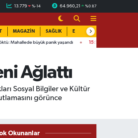
13.779
64.960,21
%
-14
%
0.87
T
MAGAZİN
SAĞLIK
EĞİTİM
YAŞAM
DÜN
ede büyük panik yaşandı
15:58
Bağlarbaşı Mahallesi'nde 101. b
i Ağlattı
rı Sosyal Bilgiler ve Kültür
utlamasını görünce
ok Okunanlar