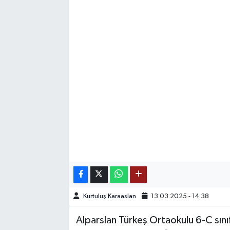
SAĞLIK
EĞİTİM
BÖLGE
KEŞFET
POPÜLER
DÜNYA
TREND
Kurtuluş Karaaslan
13.03.2025 - 14:38
MEDYA
Alparslan Türkeş Ortaokulu 6-C sınıfı
OTOMOTİV