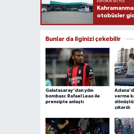
EDITÖRÜN SEÇTIĞI
Kahramanmaraş
otobüsler gi
Bunlar da ilginizi çekebilir
Galatasaray'dan yılın
Adana’da
bombası: Rafael Leao ile
verme k
prensipte anlaştı
dönüştü
çıkardı