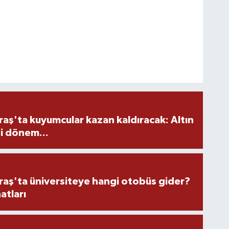
ş'ta kuyumcular kazan kaldıracak: Altın
i dönem...
ş'ta üniversiteye hangi otobüs gider?
atları