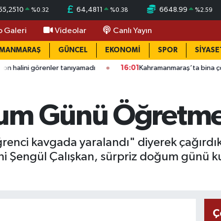
55,2510
64,4811
6648.99
%
0.32
%
0.38
%
2.59
o Galeri
Videolar
Canlı Yayın
AMANMARAŞ
GÜNCEL
EKONOMİ
SPOR
SİYASE
örenler tanıyamadı
16:01
Kahramanmaraş’ta bina çöktü: Mahall
um Günü Öğretmen
renci kavgada yaralandı" diyerek çağırdıkla
ni Şengül Çalışkan, sürpriz doğum günü k
Ç