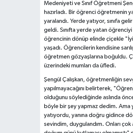
Medeniyeti ve Sınıf Öğretmeni Şen
hazırladı. Bir öğrenci öğretmenin ya
TEKNOLOJİ
yaralandı. Yerde yatıyor, sınıfa geli
YAŞAM
geldi. Sınıfta yerde yatan öğrenciyi
öğrencinin dönüp elinde çiçekle "İy
KÜLTÜR SANAT
yaşadı. Öğrencilerin kendisine sarı
öğretmen gözyaşlarına boğuldu. Çalı
üzerindeki mumları da üfledi.
Şengül Çalışkan, öğretmenliğin sev
yapılmayacağını belirterek, "Öğren
olduğunu söylediğinde aslında önc
böyle bir şey yapmaz dedim. Ama y
yatıyordu, yanına doğru gidince dö
sevindim, duygulandım. Onları çok