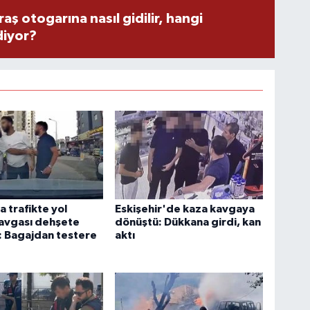
 otogarına nasıl gidilir, hangi
diyor?
 trafikte yol
Eskişehir'de kaza kavgaya
avgası dehşete
dönüştü: Dükkana girdi, kan
: Bagajdan testere
aktı