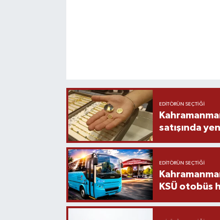
EDITÖRÜN SEÇTIĞI
Kahramanmara
satışında yen
EDITÖRÜN SEÇTIĞI
Kahramanmara
KSÜ otobüs h