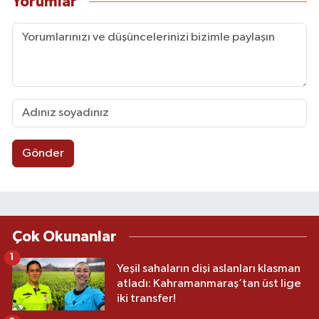
Yorumlar
Gönder
Çok Okunanlar
1
Yeşil sahaların dişi aslanları klasman
atladı: Kahramanmaraş’tan üst lige
iki transfer!