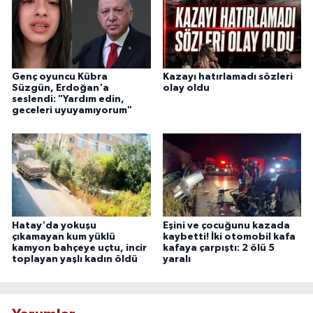
Genç oyuncu Kübra
Kazayı hatırlamadı sözleri
Süzgün, Erdoğan'a
olay oldu
seslendi: "Yardım edin,
geceleri uyuyamıyorum"
Hatay'da yokuşu
Eşini ve çocuğunu kazada
çıkamayan kum yüklü
kaybetti! İki otomobil kafa
kamyon bahçeye uçtu, incir
kafaya çarpıştı: 2 ölü 5
toplayan yaşlı kadın öldü
yaralı