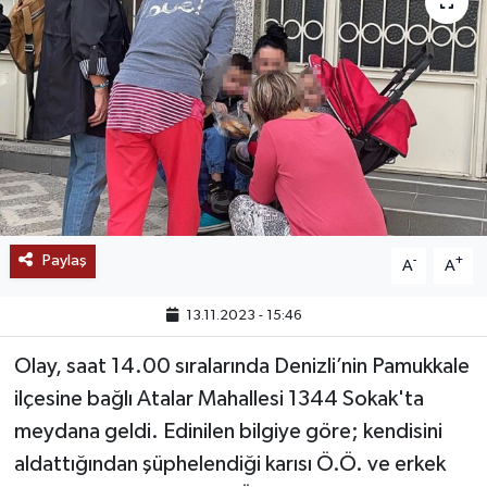
SAĞLIK
EĞİTİM
BÖLGE
KEŞFET
POPÜLER
Paylaş
-
+
A
A
DÜNYA
13.11.2023 - 15:46
Olay, saat 14.00 sıralarında Denizli’nin Pamukkale
TREND
ilçesine bağlı Atalar Mahallesi 1344 Sokak'ta
MEDYA
meydana geldi. Edinilen bilgiye göre; kendisini
aldattığından şüphelendiği karısı Ö.Ö. ve erkek
OTOMOTİV