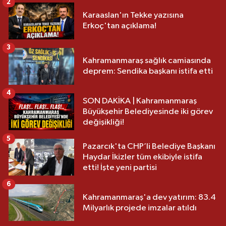
2
Karaaslan'ın Tekke yazısına
Erkoç'tan açıklama!
3
Kahramanmaraş sağlık camiasında
deprem: Sendika başkanı istifa etti
4
SON DAKİKA | Kahramanmaraş
Büyükşehir Belediyesinde iki görev
değişikliği!
5
Pazarcık'ta CHP’li Belediye Başkanı
Haydar İkizler tüm ekibiyle istifa
etti! İşte yeni partisi
6
Kahramanmaraş'a dev yatırım: 83.4
Milyarlık projede imzalar atıldı