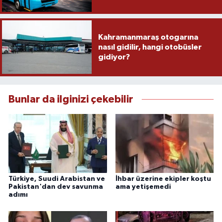
Kahramanmaraş otogarına
nasıl gidilir, hangi otobüsler
gidiyor?
Bunlar da ilginizi çekebilir
Türkiye, Suudi Arabistan ve
İhbar üzerine ekipler koştu
Pakistan'dan dev savunma
ama yetişemedi
adımı