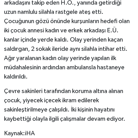
arkadaşını takip eden H.Ö., yanında getirdiği
uzun namlulu silahla rastgele ateş etti.
TEKNOLOJİ
Çocuğunun gözü önünde kurşunların hedefi olan
YAŞAM
iki çocuk annesi kadın ve erkek arkadaşı E.Ü.
kanlar içinde yerde kaldı. Olay yerinden kaçan
KÜLTÜR SANAT
saldırgan, 2 sokak ileride aynı silahla intihar etti.
Ağır yaralanan kadın olay yerinde yapılan ilk
müdahalesinin ardından ambulansla hastaneye
kaldırıldı.
Çevre sakinleri tarafından koruma altına alınan
çocuk, yiyecek içecek ikram edilerek
sakinleştirilmeye çalışıldı. İki kişinin hayatını
kaybettiği olayla ilgili çalışmalar devam ediyor.
Kaynak:iHA