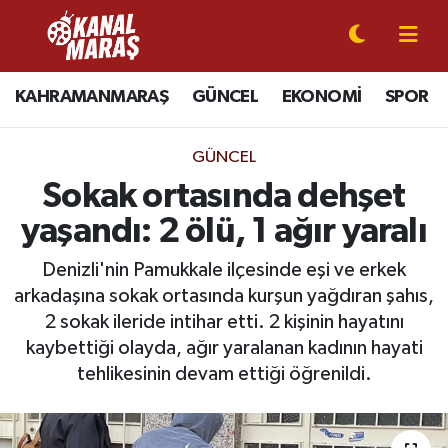
CANLI YAYIN
Kahramanmaraş Nöbetçi Eczaneler
KAHRAMANMARAŞ
GÜNCEL
EKONOMİ
SPOR
KAHRAMANMARAŞ
Kahramanmaraş Hava Durumu
GÜNCEL
GÜNCEL
Kahramanmaraş Namaz Vakitleri
Sokak ortasında dehşet
yaşandı: 2 ölü, 1 ağır yaralı
SPOR
Kahramanmaraş Trafik Yoğunluk Haritası
Denizli'nin Pamukkale ilçesinde eşi ve erkek
SİYASET
Süper Lig Puan Durumu ve Fikstür
arkadaşına sokak ortasında kurşun yağdıran şahıs,
2 sokak ileride intihar etti. 2 kişinin hayatını
EKONOMİ
Tüm Manşetler
kaybettiği olayda, ağır yaralanan kadının hayati
tehlikesinin devam ettiği öğrenildi.
GÜNDEM
Son Dakika Haberleri
MAGAZİN
Haber Arşivi