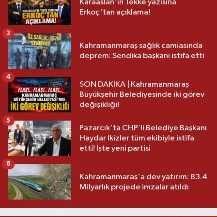
Karaaslan'ın Tekke yazısına
Erkoç'tan açıklama!
3
Kahramanmaraş sağlık camiasında
deprem: Sendika başkanı istifa etti
4
SON DAKİKA | Kahramanmaraş
Büyükşehir Belediyesinde iki görev
değişikliği!
5
Pazarcık'ta CHP’li Belediye Başkanı
Haydar İkizler tüm ekibiyle istifa
etti! İşte yeni partisi
6
Kahramanmaraş'a dev yatırım: 83.4
Milyarlık projede imzalar atıldı