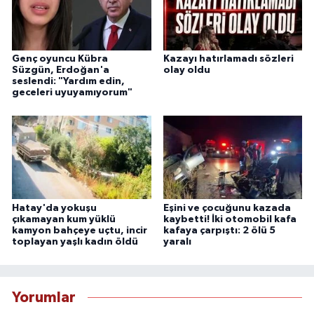
Genç oyuncu Kübra
Kazayı hatırlamadı sözleri
Süzgün, Erdoğan'a
olay oldu
seslendi: "Yardım edin,
geceleri uyuyamıyorum"
Hatay'da yokuşu
Eşini ve çocuğunu kazada
çıkamayan kum yüklü
kaybetti! İki otomobil kafa
kamyon bahçeye uçtu, incir
kafaya çarpıştı: 2 ölü 5
toplayan yaşlı kadın öldü
yaralı
Yorumlar