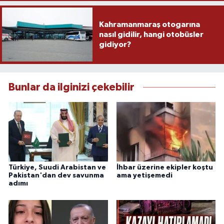
Kahramanmaraş otogarına
nasıl gidilir, hangi otobüsler
gidiyor?
Bunlar da ilginizi çekebilir
Türkiye, Suudi Arabistan ve
İhbar üzerine ekipler koştu
Pakistan'dan dev savunma
ama yetişemedi
adımı