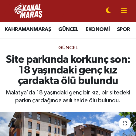
CANLI YAYIN
Kahramanmaraş Nöbetçi Eczaneler
KAHRAMANMARAŞ
GÜNCEL
EKONOMİ
SPOR
KAHRAMANMARAŞ
Kahramanmaraş Hava Durumu
GÜNCEL
GÜNCEL
Kahramanmaraş Namaz Vakitleri
Site parkında korkunç son:
18 yaşındaki genç kız
SPOR
Kahramanmaraş Trafik Yoğunluk Haritası
çardakta ölü bulundu
SİYASET
Süper Lig Puan Durumu ve Fikstür
Malatya'da 18 yaşındaki genç bir kız, bir sitedeki
parkın çardağında asılı halde ölü bulundu.
EKONOMİ
Tüm Manşetler
GÜNDEM
Son Dakika Haberleri
MAGAZİN
Haber Arşivi