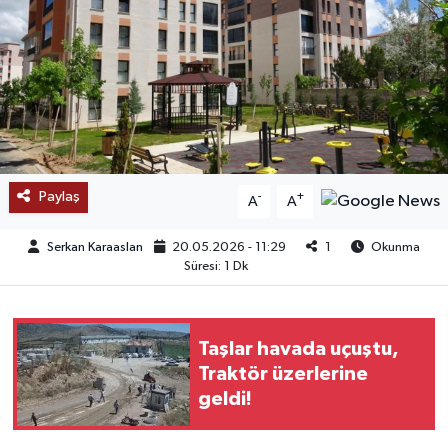
SAĞLIK
EĞİTİM
BÖLGE
KEŞFET
Paylaş
-
+
A
A
POPÜLER
Serkan Karaaslan
20.05.2026 - 11:29
1
Okunma
Süresi: 1 Dk
DÜNYA
TREND
Taşlar havada uçuştu,
Traktör üzerlerine
MEDYA
geldi!
OTOMOTİV