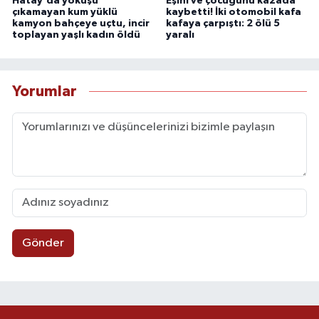
Hatay'da yokuşu
Eşini ve çocuğunu kazada
çıkamayan kum yüklü
kaybetti! İki otomobil kafa
kamyon bahçeye uçtu, incir
kafaya çarpıştı: 2 ölü 5
toplayan yaşlı kadın öldü
yaralı
Yorumlar
Gönder