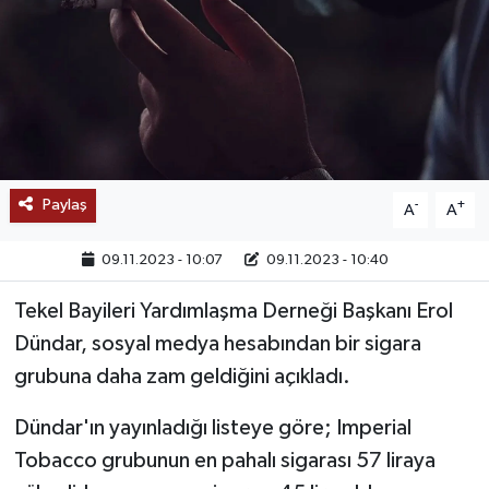
SAĞLIK
EĞİTİM
BÖLGE
KEŞFET
Paylaş
-
+
A
A
POPÜLER
09.11.2023 - 10:07
09.11.2023 - 10:40
Tekel Bayileri Yardımlaşma Derneği Başkanı Erol
DÜNYA
Dündar, sosyal medya hesabından bir sigara
TREND
grubuna daha zam geldiğini açıkladı.
Dündar'ın yayınladığı listeye göre; Imperial
MEDYA
Tobacco grubunun en pahalı sigarası 57 liraya
OTOMOTİV