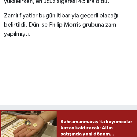
yükselirken, en ucuz sigarası 45 lira oldu.
TEKNOLOJİ
Zamlı fiyatlar bugün itibarıyla geçerli olacağı
belirtildi. Dün ise Philip Morris grubuna zam
YAŞAM
yapılmıştı.
KÜLTÜR SANAT
Kahramanmaraş'ta kuyumcular
kazan kaldıracak: Altın
satışında yeni dönem...