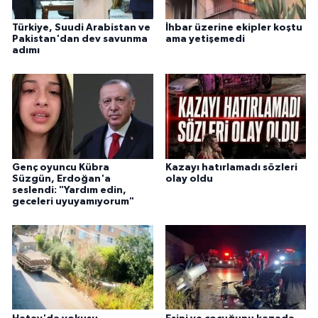
Türkiye, Suudi Arabistan ve
İhbar üzerine ekipler koştu
Pakistan'dan dev savunma
ama yetişemedi
adımı
Genç oyuncu Kübra
Kazayı hatırlamadı sözleri
Süzgün, Erdoğan'a
olay oldu
seslendi: "Yardım edin,
geceleri uyuyamıyorum"