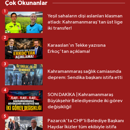
Çok Okunanlar
1
Yeşil sahaların dişi aslanları klasman
atladı: Kahramanmaraş’tan üst lige
iki transfer!
2
Karaaslan'ın Tekke yazısına
Erkoç'tan açıklama!
3
Kahramanmaraş sağlık camiasında
deprem: Sendika başkanı istifa etti
4
SON DAKİKA | Kahramanmaraş
Büyükşehir Belediyesinde iki görev
değişikliği!
5
Pazarcık'ta CHP’li Belediye Başkanı
Haydar İkizler tüm ekibiyle istifa