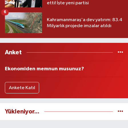
etti! İşte yeni partisi
6
Kahramanmaraş'a dev yatırım: 83.4
Milyarlık projede imzalar atıldı
Anket
Ekonomiden memnun musunuz?
Ankete Katıl
Yükleniyor...