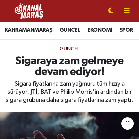
CANLI YAYIN
Kahramanmaraş Nöbetçi Eczaneler
KAHRAMANMARAŞ
GÜNCEL
EKONOMİ
SPOR
KAHRAMANMARAŞ
Kahramanmaraş Hava Durumu
GÜNCEL
GÜNCEL
Kahramanmaraş Namaz Vakitleri
Sigaraya zam gelmeye
devam ediyor!
SPOR
Kahramanmaraş Trafik Yoğunluk Haritası
Sigara fiyatlarına zam yağmuru tüm hızıyla
SİYASET
Süper Lig Puan Durumu ve Fikstür
sürüyor. JTİ, BAT ve Philip Morris'in ardından bir
sigara grubuna daha sigara fiyatlarına zam yaptı.
EKONOMİ
Tüm Manşetler
GÜNDEM
Son Dakika Haberleri
MAGAZİN
Haber Arşivi