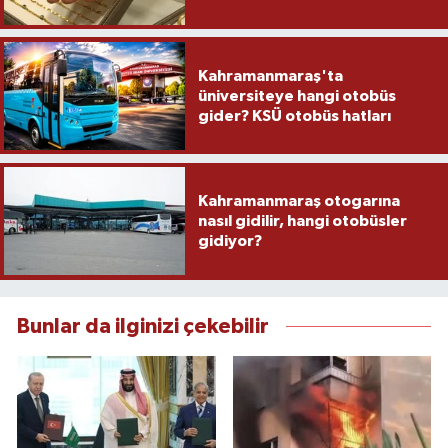
Kahramanmaraş'ta
üniversiteye hangi otobüs
gider? KSÜ otobüs hatları
Kahramanmaraş otogarına
nasıl gidilir, hangi otobüsler
gidiyor?
Bunlar da ilginizi çekebilir