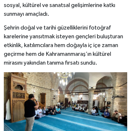
sosyal, kültürel ve sanatsal gelişimlerine katkı
TEKNOLOJİ
sunmayı amaçladı.
Şehrin doğal ve tarihi güzelliklerini fotoğraf
YAŞAM
karelerine yansıtmak isteyen gençleri buluşturan
KÜLTÜR SANAT
etkinlik, katılımcılara hem doğayla iç içe zaman
geçirme hem de Kahramanmaraş’ın kültürel
mirasını yakından tanıma fırsatı sundu.