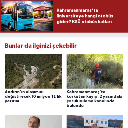
Kahramanmaraş'ta
üniversiteye hangi otobüs
gider? KSÜ otobüs hatları
Bunlar da ilginizi çekebilir
Andırın’ın ulaşımını
Kahramanmaraş'ta
değiştirecek 10 milyon TL’lik
korkutan kayıp: 2 yaşındaki
yatırım
çocuk sulama kanalında
bulundu