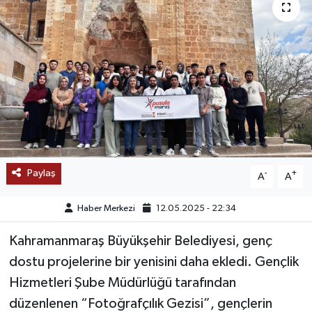
SAĞLIK
EĞİTİM
BÖLGE
KEŞFET
POPÜLER
Paylaş
-
+
A
A
DÜNYA
Haber Merkezi
12.05.2025 - 22:34
TREND
Kahramanmaraş Büyükşehir Belediyesi, genç
dostu projelerine bir yenisini daha ekledi. Gençlik
MEDYA
Hizmetleri Şube Müdürlüğü tarafından
düzenlenen “Fotoğrafçılık Gezisi”, gençlerin
OTOMOTİV