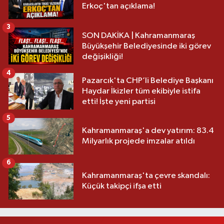
Erkoç'tan açıklama!
3
SON DAKİKA | Kahramanmaraş
Büyükşehir Belediyesinde iki görev
değişikliği!
4
Pazarcık'ta CHP’li Belediye Başkanı
Haydar İkizler tüm ekibiyle istifa
etti! İşte yeni partisi
5
Kahramanmaraş'a dev yatırım: 83.4
Milyarlık projede imzalar atıldı
6
Kahramanmaraş'ta çevre skandalı:
Küçük takipçi ifşa etti