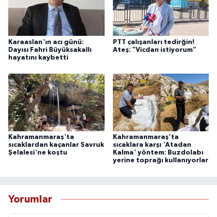
Karaaslan'ın acı günü:
PTT çalışanları tedirğin!
Dayısı Fahri Büyüksakallı
Ateş: "Vicdan istiyorum"
hayatını kaybetti
Kahramanmaraş'ta
Kahramanmaraş’ta
sıcaklardan kaçanlar Savruk
sıcaklara karşı 'Atadan
Şelalesi'ne koştu
Kalma' yöntem: Buzdolabı
yerine toprağı kullanıyorlar
Yorumlar